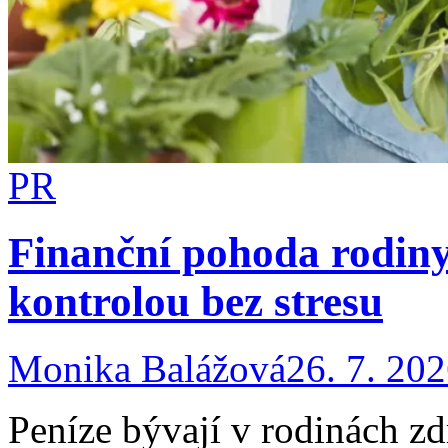
PR
Finanční pohoda rodiny
kontrolou bez stresu
Monika Balážová
26. 7. 20
Peníze bývají v rodinách z