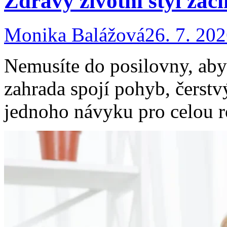
Zdravý životní styl zač
Monika Balážová
26. 7. 20
Nemusíte do posilovny, abys
zahrada spojí pohyb, čerstv
jednoho návyku pro celou r