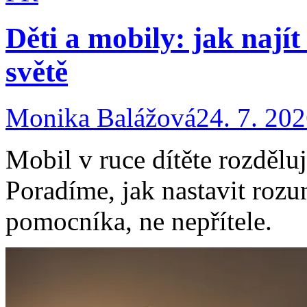
Děti a mobily: jak nají
světě
Monika Balážová
24. 7. 20
Mobil v ruce dítěte rozděluj
Poradíme, jak nastavit rozu
pomocníka, ne nepřítele.