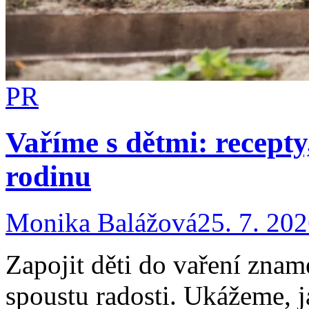
PR
Vaříme s dětmi: recepty,
rodinu
Monika Balážová
25. 7. 20
Zapojit děti do vaření znam
spoustu radosti. Ukážeme, j