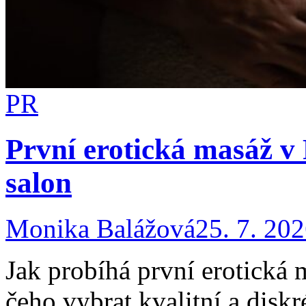
PR
První erotická masáž v 
salon
Monika Balážová
25. 7. 20
Jak probíhá první erotická m
čeho vybrat kvalitní a diskr