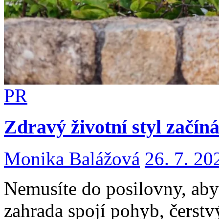
PR
Zdravý životní styl začín
Monika Balážová
26. 7. 20
Nemusíte do posilovny, abys
zahrada spojí pohyb, čerstv