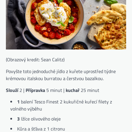
(Obrazový kredit: Sean Calitz)
Povyšte toto jednoduché jídlo z kuřete uprostřed týdne
krémovou italskou burratou a čerstvou bazalkou.
Slouží
2 |
Přípravka
5 minut |
kuchař
25 minut
1
balení Tesco Finest 2 kukuřičné kuřecí filety z
volného výběhu
3
lžíce olivového oleje
Kůra a šťáva z 1 citronu