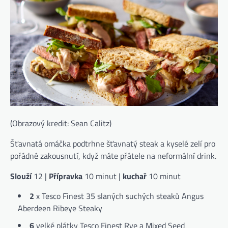
(Obrazový kredit: Sean Calitz)
Šťavnatá omáčka podtrhne šťavnatý steak a kyselé zelí pro
pořádné zakousnutí, když máte přátele na neformální drink.
Slouží
12 |
Přípravka
10 minut |
kuchař
10 minut
2
x Tesco Finest 35 slaných suchých steaků Angus
Aberdeen Ribeye Steaky
6
velké plátky Tesco Finest Rye a Mixed Seed