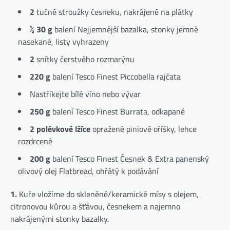
2
tučné stroužky česneku, nakrájené na plátky
½ 30 g
balení Nejjemnější bazalka, stonky jemně
nasekané, listy vyhrazeny
2
snítky čerstvého rozmarýnu
220 g
balení Tesco Finest Piccobella rajčata
Nastříkejte bílé víno nebo vývar
250 g
balení Tesco Finest Burrata, odkapané
2 polévkové lžíce
opražené piniové oříšky, lehce
rozdrcené
200 g
balení Tesco Finest Česnek & Extra panenský
olivový olej Flatbread, ohřátý k podávání
1.
Kuře vložíme do skleněné/keramické mísy s olejem,
citronovou kůrou a šťávou, česnekem a najemno
nakrájenými stonky bazalky.