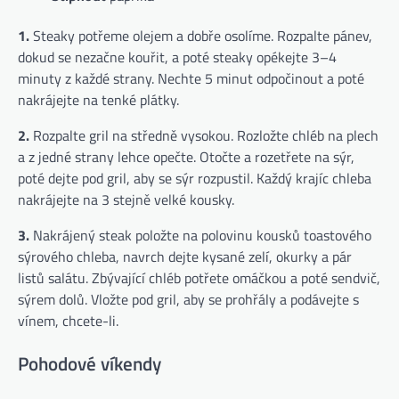
1.
Steaky potřeme olejem a dobře osolíme. Rozpalte pánev,
dokud se nezačne kouřit, a poté steaky opékejte 3–4
minuty z každé strany. Nechte 5 minut odpočinout a poté
nakrájejte na tenké plátky.
2.
Rozpalte gril na středně vysokou. Rozložte chléb na plech
a z jedné strany lehce opečte. Otočte a rozetřete na sýr,
poté dejte pod gril, aby se sýr rozpustil. Každý krajíc chleba
nakrájejte na 3 stejně velké kousky.
3.
Nakrájený steak položte na polovinu kousků toastového
sýrového chleba, navrch dejte kysané zelí, okurky a pár
listů salátu. Zbývající chléb potřete omáčkou a poté sendvič,
sýrem dolů. Vložte pod gril, aby se prohřály a podávejte s
vínem, chcete-li.
Pohodové víkendy