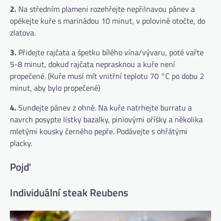
2.
Na středním plameni rozehřejte nepřilnavou pánev a
opékejte kuře s marinádou 10 minut, v polovině otočte, do
zlatova.
3.
Přidejte rajčata a špetku bílého vína/vývaru, poté vařte
5-8 minut, dokud rajčata neprasknou a kuře není
propečené. (Kuře musí mít vnitřní teplotu 70 °C po dobu 2
minut, aby bylo propečené)
4.
Sundejte pánev z ohně. Na kuře natrhejte burratu a
navrch posypte lístky bazalky, piniovými oříšky a několika
mletými kousky černého pepře. Podávejte s ohřátými
placky.
Pojď
Individuální steak Reubens