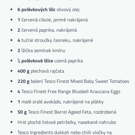
6 polévkových lžic
olivový olej
1
červená cibule, jemně nakrájená
2
červená paprika, nakrájená
4
tučné stroužky česneku, nakrájené
2
lžička semínek kmínu
½ polévkové lžíce
uzená paprika
400 g
plechová rajčata
220 g
balení Tesco Finest Mixed Baby Sweet Tomatoes
4
Tesco Finest Free Range Bluebell Araucana Eggs
1
malé zralé avokádo, nakrájené na plátky
50 g
Tesco Finest Barrel Ageed Feta, rozdrobená
Hrst ploché listové petrželky, nasekané nahrubo
Tesco Ingredients dukkah nebo chilli vločky na