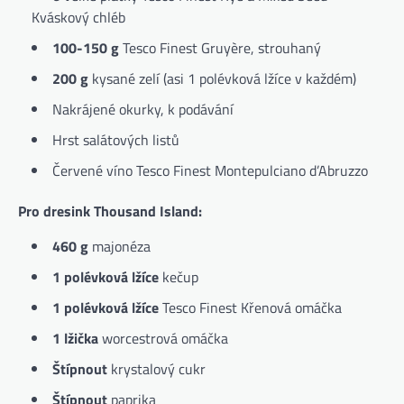
Kváskový chléb
100-150 g
Tesco Finest Gruyère, strouhaný
200 g
kysané zelí (asi 1 polévková lžíce v každém)
Nakrájené okurky, k podávání
Hrst salátových listů
Červené víno Tesco Finest Montepulciano d’Abruzzo
Pro dresink Thousand Island:
460 g
majonéza
1 polévková lžíce
kečup
1 polévková lžíce
Tesco Finest Křenová omáčka
1 lžička
worcestrová omáčka
Štípnout
krystalový cukr
Štípnout
paprika