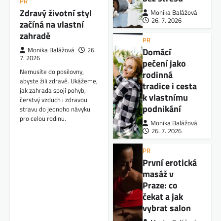
PR
Zdravý životní styl
Monika Balážová
26. 7. 2026
začíná na vlastní
zahradě
PR
Domácí
Monika Balážová
26.
7. 2026
pečení jako
Nemusíte do posilovny,
rodinná
abyste žili zdravě. Ukážeme,
tradice i cesta
jak zahrada spojí pohyb,
k vlastnímu
čerstvý vzduch i zdravou
podnikání
stravu do jednoho návyku
pro celou rodinu.
Monika Balážová
26. 7. 2026
PR
První erotická
masáž v
Praze: co
čekat a jak
vybrat salon