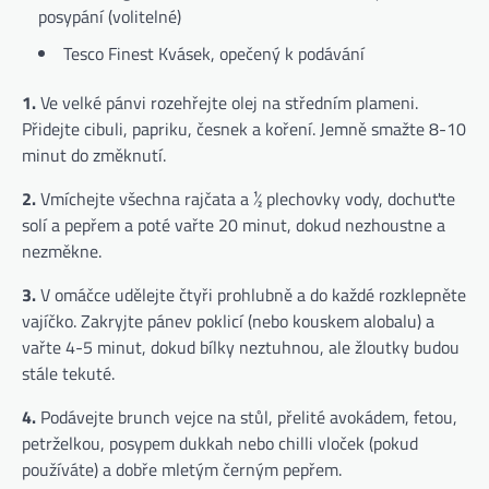
posypání (volitelné)
Tesco Finest Kvásek, opečený k podávání
1.
Ve velké pánvi rozehřejte olej na středním plameni.
Přidejte cibuli, papriku, česnek a koření. Jemně smažte 8-10
minut do změknutí.
2.
Vmíchejte všechna rajčata a ½ plechovky vody, dochuťte
solí a pepřem a poté vařte 20 minut, dokud nezhoustne a
nezměkne.
3.
V omáčce udělejte čtyři prohlubně a do každé rozklepněte
vajíčko. Zakryjte pánev poklicí (nebo kouskem alobalu) a
vařte 4-5 minut, dokud bílky neztuhnou, ale žloutky budou
stále tekuté.
4.
Podávejte brunch vejce na stůl, přelité avokádem, fetou,
petrželkou, posypem dukkah nebo chilli vloček (pokud
používáte) a dobře mletým černým pepřem.