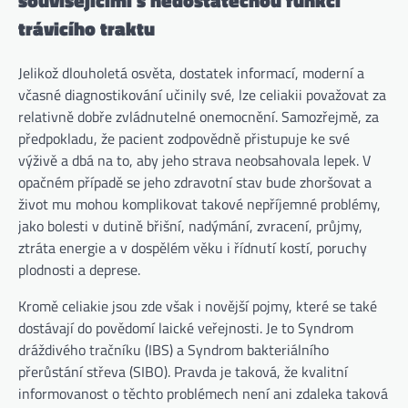
trávicího traktu
Jelikož dlouholetá osvěta, dostatek informací, moderní a
včasné diagnostikování učinily své, lze celiakii považovat za
relativně dobře zvládnutelné onemocnění. Samozřejmě, za
předpokladu, že pacient zodpovědně přistupuje ke své
výživě a dbá na to, aby jeho strava neobsahovala lepek. V
opačném případě se jeho zdravotní stav bude zhoršovat a
život mu mohou komplikovat takové nepříjemné problémy,
jako bolesti v dutině břišní, nadýmání, zvracení, průjmy,
ztráta energie a v dospělém věku i řídnutí kostí, poruchy
plodnosti a deprese.
Kromě celiakie jsou zde však i novější pojmy, které se také
dostávají do povědomí laické veřejnosti. Je to Syndrom
dráždivého tračníku (IBS) a Syndrom bakteriálního
přerůstání střeva (SIBO). Pravda je taková, že kvalitní
informovanost o těchto problémech není ani zdaleka taková