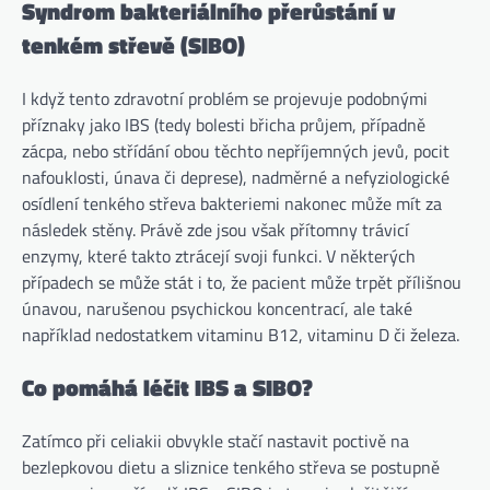
Syndrom bakteriálního přerůstání v
tenkém střevě (SIBO)
I když tento zdravotní problém se projevuje podobnými
příznaky jako IBS (tedy bolesti břicha průjem, případně
zácpa, nebo střídání obou těchto nepříjemných jevů, pocit
nafouklosti, únava či deprese), nadměrné a nefyziologické
osídlení tenkého střeva bakteriemi nakonec může mít za
následek stěny. Právě zde jsou však přítomny trávicí
enzymy, které takto ztrácejí svoji funkci. V některých
případech se může stát i to, že pacient může trpět přílišnou
únavou, narušenou psychickou koncentrací, ale také
například nedostatkem vitaminu B12, vitaminu D či železa.
Co pomáhá léčit IBS a SIBO?
Zatímco při celiakii obvykle stačí nastavit poctivě na
bezlepkovou dietu a sliznice tenkého střeva se postupně