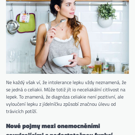
Ne každý však ví, že intolerance lepku vždy neznamená, že
se jedná o celiakii. Může totiž jít io neceliakální citlivost na
lepek. To znamená, že diagnóza celiakie není pozitivní, ale
vyloučení lepku z jídelníčku způsobí značnou úlevu od
trávicích potíží.
Nové pojmy mezi onemocněními
souvisejícími s nedostatečnou funkcí