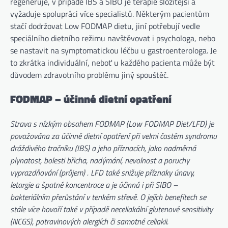
regeneruje, v případě IBS a SIBO je terapie složitější a
vyžaduje spolupráci více specialistů. Některým pacientům
stačí dodržovat Low FODMAP dietu, jiní potřebují vedle
speciálního dietního režimu navštěvovat i psychologa, nebo
se nastavit na symptomatickou léčbu u gastroenterologa. Je
to zkrátka individuální, neboť u každého pacienta může být
důvodem zdravotního problému jiný spouštěč.
FODMAP – účinné dietní opatření
Strava s nízkým obsahem FODMAP (Low FODMAP Diet/LFD) je
považována za účinné dietní opatření při velmi častém syndromu
dráždivého tračníku (IBS) a jeho příznacích, jako nadměrná
plynatost, bolesti břicha, nadýmání, nevolnost a poruchy
vyprazdňování (průjem) . LFD také snižuje příznaky únavy,
letargie a špatné koncentrace a je účinná i při SIBO –
bakteriálním přerůstání v tenkém střevě. O jejích benefitech se
stále více hovoří také v případě neceliakální glutenové sensitivity
(NCGS), potravinových alergiích či samotné celiakii.