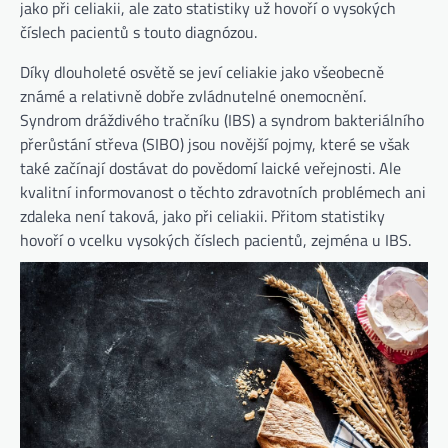
jako při celiakii, ale zato statistiky už hovoří o vysokých
číslech pacientů s touto diagnózou.
Díky dlouholeté osvětě se jeví celiakie jako všeobecně
známé a relativně dobře zvládnutelné onemocnění.
Syndrom dráždivého tračníku (IBS) a syndrom bakteriálního
přerůstání střeva (SIBO) jsou novější pojmy, které se však
také začínají dostávat do povědomí laické veřejnosti. Ale
kvalitní informovanost o těchto zdravotních problémech ani
zdaleka není taková, jako při celiakii. Přitom statistiky
hovoří o vcelku vysokých číslech pacientů, zejména u IBS.