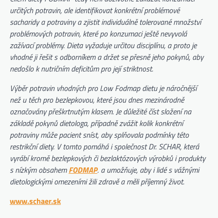
určitých potravin, ale identifikovat konkrétní problémové
sacharidy a potraviny a zjistit individuálně tolerované množství
problémových potravin, které po konzumaci ještě nevyvolá
zažívací problémy. Dieta vyžaduje určitou disciplínu, a proto je
vhodné ji řešit s odborníkem a držet se přesně jeho pokynů, aby
nedošlo k nutričním deficitům pro její striktnost.
Výběr potravin vhodných pro Low Fodmap dietu je náročnější
než u těch pro bezlepkovou, které jsou dnes mezinárodně
označovány přeškrtnutým klasem. Je důležité číst složení na
základě pokynů dietologa, případně zvážit kolik konkrétní
potraviny může pacient sníst, aby splňovala podmínky této
restrikční diety. V tomto pomáhá i společnost Dr. SCHAR, která
vyrábí kromě bezlepkových či bezlaktózových výrobků i produkty
s nízkým obsahem
FODMAP
. a umožňuje, aby i lidé s vážnými
dietologickými omezeními žili zdravě a měli příjemný život.
www.schaer.sk