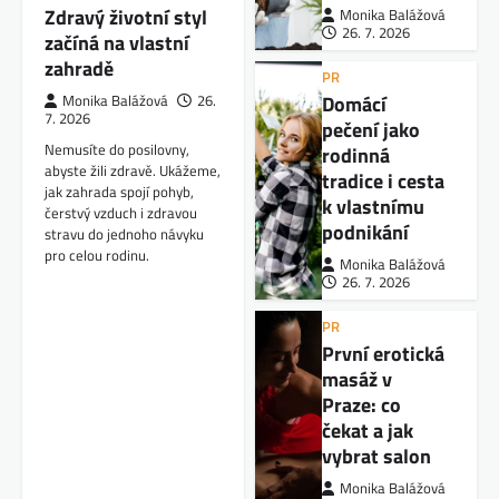
Zdravý životní styl
Monika Balážová
26. 7. 2026
začíná na vlastní
zahradě
PR
Domácí
Monika Balážová
26.
7. 2026
pečení jako
Nemusíte do posilovny,
rodinná
abyste žili zdravě. Ukážeme,
tradice i cesta
jak zahrada spojí pohyb,
k vlastnímu
čerstvý vzduch i zdravou
podnikání
stravu do jednoho návyku
pro celou rodinu.
Monika Balážová
26. 7. 2026
PR
První erotická
masáž v
Praze: co
čekat a jak
vybrat salon
Monika Balážová