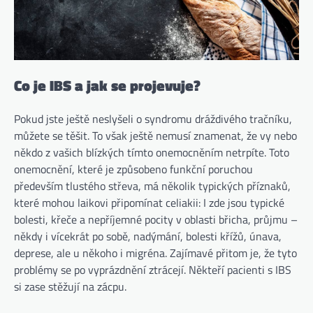
Co je IBS a jak se projevuje?
Pokud jste ještě neslyšeli o syndromu dráždivého tračníku,
můžete se těšit. To však ještě nemusí znamenat, že vy nebo
někdo z vašich blízkých tímto onemocněním netrpíte. Toto
onemocnění, které je způsobeno funkční poruchou
především tlustého střeva, má několik typických příznaků,
které mohou laikovi připomínat celiakii: I zde jsou typické
bolesti, křeče a nepříjemné pocity v oblasti břicha, průjmu –
někdy i vícekrát po sobě, nadýmání, bolesti křížů, únava,
deprese, ale u někoho i migréna. Zajímavé přitom je, že tyto
problémy se po vyprázdnění ztrácejí. Někteří pacienti s IBS
si zase stěžují na zácpu.