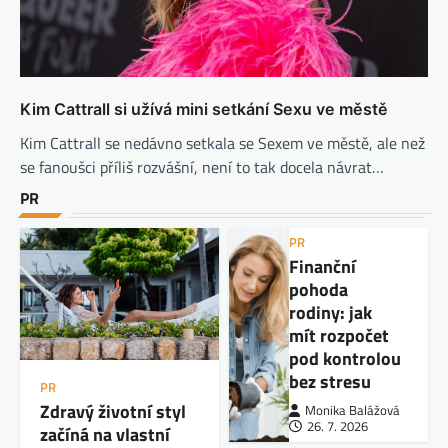
Kim Cattrall si užívá mini setkání Sexu ve městě
Kim Cattrall se nedávno setkala se Sexem ve městě, ale než
se fanoušci příliš rozvášní, není to tak docela návrat…
PR
PR
Finanční
pohoda
rodiny: jak
mít rozpočet
pod kontrolou
bez stresu
PR
Zdravý životní styl
Monika Balážová
26. 7. 2026
začíná na vlastní