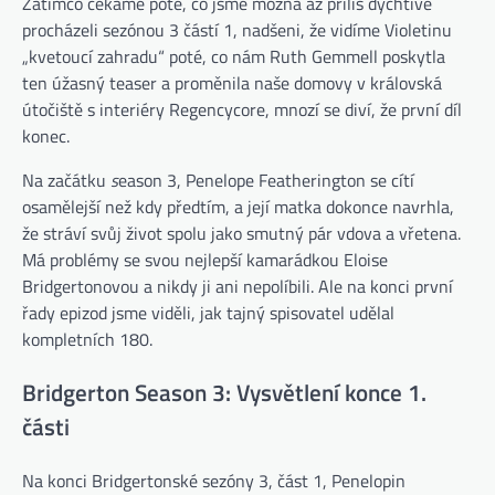
Zatímco čekáme poté, co jsme možná až příliš dychtivě
procházeli sezónou 3 částí 1, nadšeni, že vidíme Violetinu
„kvetoucí zahradu“ poté, co nám Ruth Gemmell poskytla
ten úžasný teaser a proměnila naše domovy v královská
útočiště s interiéry Regencycore, mnozí se diví, že první díl
konec.
Na začátku
s
eason 3, Penelope Featherington se cítí
osamělejší než kdy předtím, a její matka dokonce navrhla,
že stráví svůj život spolu jako smutný pár vdova a vřetena.
Má problémy se svou nejlepší kamarádkou Eloise
Bridgertonovou a nikdy ji ani nepolíbili. Ale na konci první
řady epizod jsme viděli, jak tajný spisovatel udělal
kompletních 180.
Bridgerton Season 3: Vysvětlení konce 1.
části
Na konci Bridgertonské sezóny 3, část 1, Penelopin