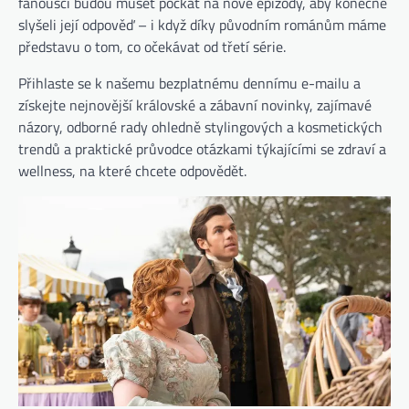
fanoušci budou muset počkat na nové epizody, aby konečně
slyšeli její odpověď – i když díky původním románům máme
představu o tom, co očekávat od třetí série.
Přihlaste se k našemu bezplatnému dennímu e-mailu a
získejte nejnovější královské a zábavní novinky, zajímavé
názory, odborné rady ohledně stylingových a kosmetických
trendů a praktické průvodce otázkami týkajícími se zdraví a
wellness, na které chcete odpovědět.