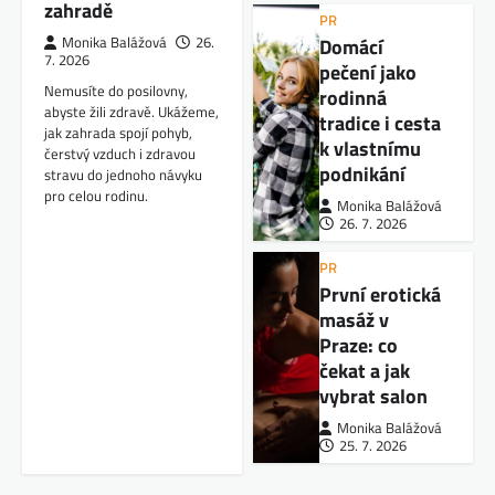
zahradě
PR
Domácí
Monika Balážová
26.
7. 2026
pečení jako
Nemusíte do posilovny,
rodinná
abyste žili zdravě. Ukážeme,
tradice i cesta
jak zahrada spojí pohyb,
k vlastnímu
čerstvý vzduch i zdravou
podnikání
stravu do jednoho návyku
pro celou rodinu.
Monika Balážová
26. 7. 2026
PR
První erotická
masáž v
Praze: co
čekat a jak
vybrat salon
Monika Balážová
25. 7. 2026