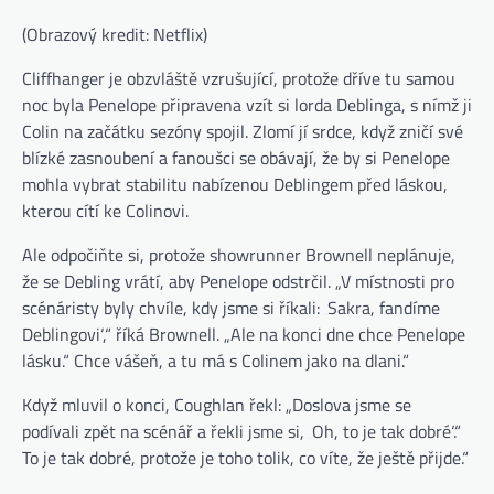
(Obrazový kredit: Netflix)
Cliffhanger je obzvláště vzrušující, protože dříve tu samou
noc byla Penelope připravena vzít si lorda Deblinga, s nímž ji
Colin na začátku sezóny spojil. Zlomí jí srdce, když zničí své
blízké zasnoubení a fanoušci se obávají, že by si Penelope
mohla vybrat stabilitu nabízenou Deblingem před láskou,
kterou cítí ke Colinovi.
Ale odpočiňte si, protože showrunner Brownell neplánuje,
že se Debling vrátí, aby Penelope odstrčil. „V místnosti pro
scénáristy byly chvíle, kdy jsme si říkali: ‚Sakra, fandíme
Deblingovi‘,“ říká Brownell. „Ale na konci dne chce Penelope
lásku.“ Chce vášeň, a tu má s Colinem jako na dlani.“
Když mluvil o konci, Coughlan řekl: „Doslova jsme se
podívali zpět na scénář a řekli jsme si, ‚Oh, to je tak dobré‘.“
To je tak dobré, protože je toho tolik, co víte, že ještě přijde.“