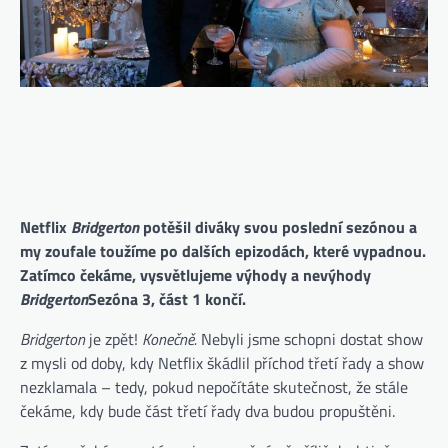
Netflix
Bridgerton
potěšil diváky svou poslední sezónou a
my zoufale toužíme po dalších epizodách, které vypadnou.
Zatímco čekáme, vysvětlujeme výhody a nevýhody
Bridgerton
Sezóna 3, část 1 končí.
Bridgerton
je zpět!
Konečně.
Nebyli jsme schopni dostat show
z mysli od doby, kdy Netflix škádlil příchod třetí řady a show
nezklamala – tedy, pokud nepočítáte skutečnost, že stále
čekáme, kdy bude část třetí řady dva budou propuštěni.