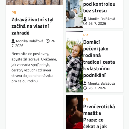
pod kontrolou
bez stresu
PR
Zdravý životní styl
Monika Balážová
26. 7. 2026
začíná na vlastní
zahradě
PR
Domácí
Monika Balážová
26.
7. 2026
pečení jako
Nemusíte do posilovny,
rodinná
abyste žili zdravě. Ukážeme,
tradice i cesta
jak zahrada spojí pohyb,
k vlastnímu
čerstvý vzduch i zdravou
podnikání
stravu do jednoho návyku
pro celou rodinu.
Monika Balážová
26. 7. 2026
PR
První erotická
masáž v
Praze: co
čekat a jak