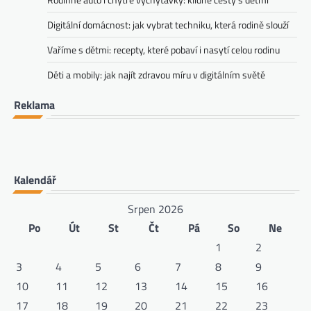
Digitální domácnost: jak vybrat techniku, která rodině slouží
Vaříme s dětmi: recepty, které pobaví i nasytí celou rodinu
Děti a mobily: jak najít zdravou míru v digitálním světě
Reklama
Kalendář
Srpen 2026
Po
Út
St
Čt
Pá
So
Ne
1
2
3
4
5
6
7
8
9
10
11
12
13
14
15
16
17
18
19
20
21
22
23