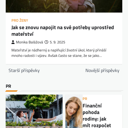
PRO ŽENY
Jak se znovu napojit na své potřeby uprostřed
mateřství
Monika Balážová
5. 9. 2025
Mateřství je nádherný a naplňující životní úkol, který přináší
mnoho radosti i výzev. Avšak často se stane, že se jako…
Starší příspěvky
Novější příspěvky
PR
PR
Finanční
pohoda
rodiny: jak
mít rozpočet