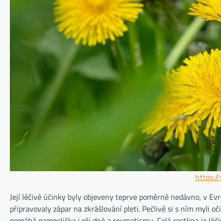
https:/
Její léčivé účinky byly objeveny teprve poměrně nedávno, v Evro
připravovaly zápar na zkrášlování pleti. Pečlivě si s ním myli oči 
pomáhá pampeliška i při dně a revmatismu. Celá rostlina je léčiv