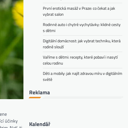
První erotická masáž v Praze: co čekat a jak
vybrat salon
Rodinné auto i chytré vychytávky: klidné cesty
s dětmi
Digitální domácnost: jak vybrat techniku, která
rodině slouží
Vaříme s dětmi: recepty, které pobaví i nasytí
celou rodinu
Děti a mobily: jak najít zdravou míru v digitálním
světě
Reklama
řene
ící účinky
Kalendář
zim. Nať, tj.