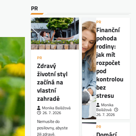
PR
PR
Finanční
pohoda
rodiny:
jak mít
PR
rozpočet
Zdravý
pod
životní styl
kontrolou
začíná na
bez
vlastní
stresu
zahradě
Monika
Monika Balážová
Balážová
26. 7. 2026
26. 7. 2026
Nemusíte do
PR
posilovny, abyste
Domácí
žili zdravě.