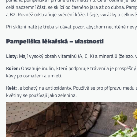
celá nadzemní část, se sklízí od časného jara až do dubna. Pamp
a B2. Rovněž odstraňuje svědění kůže, lišeje, vyrážky a celkově
Při sklizni natě je třeba si dávat pozor, abychom nechtěně nevy
Pampeliška lékařská
–
vlastnosti
Listy:
Mají vysoký obsah vitamínů (A, C, K) a minerálů (železo, v
Kořen:
Obsahuje inulin, který podporuje trávení a je prospěšný 
kávy po osmažení a umletí.
Květ:
Je bohatý na antioxidanty. Používá se pro přípravu medu z
květiny se používají jako zelenina.