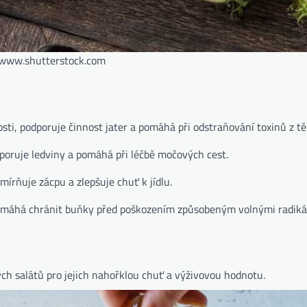
/www.shutterstock.com
ti, podporuje činnost jater a pomáhá při odstraňování toxinů z tě
oruje ledviny a pomáhá při léčbě močových cest.
mírňuje zácpu a zlepšuje chuť k jídlu.
pomáhá chránit buňky před poškozením způsobeným volnými radikál
ch salátů pro jejich nahořklou chuť a výživovou hodnotu.