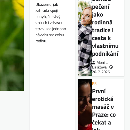
Ukážeme, jak
pečení
zahrada spojí
jako
pohyb, čerstvý
rodinná
vzduch i zdravou
tradice i
stravu do jednoho
návyku pro celou
cesta k
rodinu.
vlastnímu
podnikání
Monika
Balážová
26. 7. 2026
PR
První
erotická
masáž v
Praze: co
čekat a