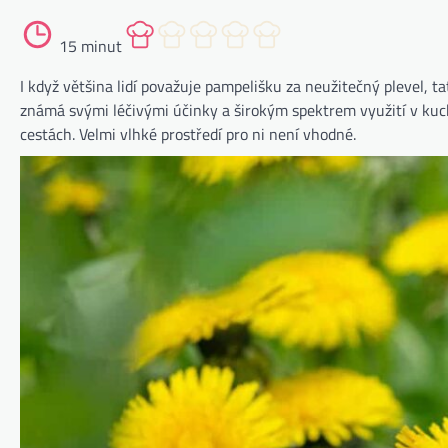
15 minut
I když většina lidí považuje pampelišku za neužitečný plevel, ta
známá svými léčivými účinky a širokým spektrem využití v kuchy
cestách. Velmi vlhké prostředí pro ni není vhodné.