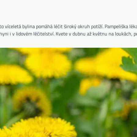
to víceletá bylina pomáhá léčit široký okruh potíží. Pampeliška lék
ni i v lidovém léčitelství. Kvete v dubnu až květnu na loukách, po