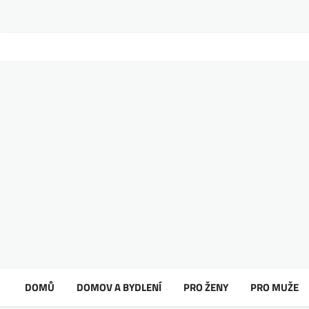
DOMŮ
DOMOV A BYDLENÍ
PRO ŽENY
PRO MUŽE