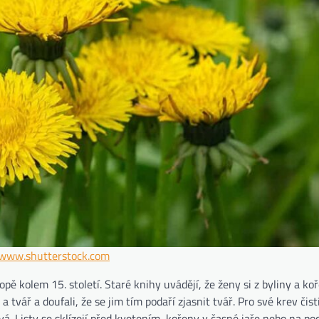
/www.shutterstock.com
pě kolem 15. století. Staré knihy uvádějí, že ženy si z byliny a ko
a tvář a doufali, že se jim tím podaří zjasnit tvář. Pro své krev čist
á. Listy se sklízejí před kvetením, kořeny v časné jaře nebo na pod