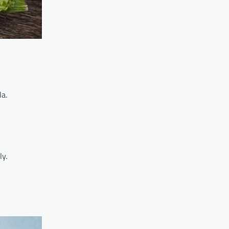
la.
y.