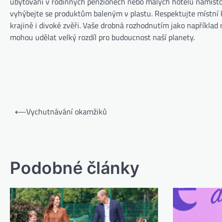
ubytování v rodinných penzionech nebo malých hotelů namísto 
vyhýbejte se produktům baleným v plastu. Respektujte místní 
krajině i divoké zvěři. Vaše drobná rozhodnutím jako napříkla
mohou udělat velký rozdíl pro budoucnost naší planety.
⟵
Vychutnávání okamžiků
Podobné články