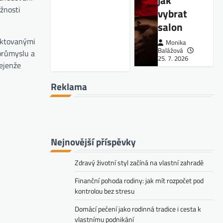
jak
ožnosti
vybrat
salon
pektovanými
Monika
Balážová
průmyslu a
25. 7. 2026
nejenže
Reklama
Nejnovější příspěvky
Zdravý životní styl začíná na vlastní zahradě
Finanční pohoda rodiny: jak mít rozpočet pod
kontrolou bez stresu
Domácí pečení jako rodinná tradice i cesta k
vlastnímu podnikání