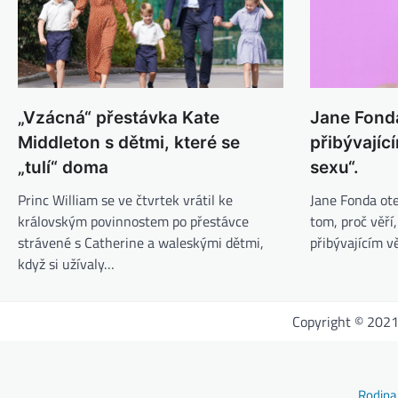
„Vzácná“ přestávka Kate
Jane Fonda
Middleton s dětmi, které se
přibývajíc
„tulí“ doma
sexu“.
Princ William se ve čtvrtek vrátil ke
Jane Fonda ote
královským povinnostem po přestávce
tom, proč věří,
strávené s Catherine a waleskými dětmi,
přibývajícím 
když si užívaly…
Copyright © 202
Rodina