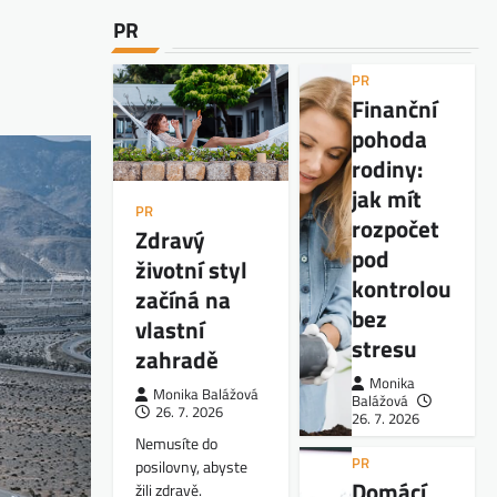
PR
PR
Finanční
pohoda
rodiny:
jak mít
PR
rozpočet
Zdravý
pod
životní styl
kontrolou
začíná na
bez
vlastní
stresu
zahradě
Monika
Monika Balážová
Balážová
26. 7. 2026
26. 7. 2026
Nemusíte do
PR
posilovny, abyste
Domácí
žili zdravě.