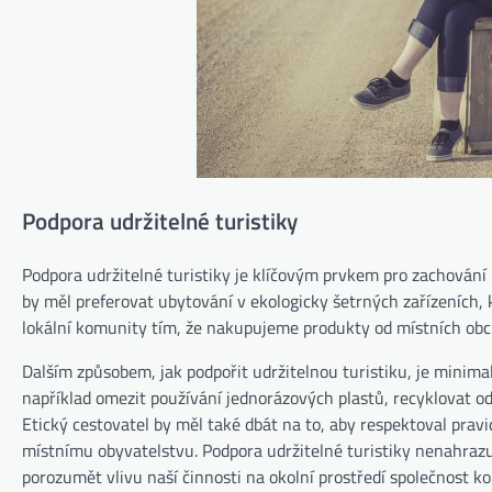
Podpora udržitelné turistiky
Podpora udržitelné turistiky je klíčovým prvkem pro zachování k
by měl preferovat ubytování v ekologicky šetrných zařízeních, k
lokální komunity tím, že nakupujeme produkty od místních obch
Dalším způsobem, jak podpořit udržitelnou turistiku, je minim
například omezit používání jednorázových plastů, recyklovat 
Etický cestovatel by měl také dbát na to, aby respektoval prav
místnímu obyvatelstvu. Podpora udržitelné turistiky nenahraz
porozumět vlivu naší činnosti na okolní prostředí společnost k