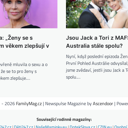
: „Ženy se s
Jsou Jack a Tori z MAF
ím věkem zlepšují v
Australia stále spolu?
Nyní, když poslední epizoda Že
První Pohled Austrálie odvysílal
vřeně mluvila o sexu a o
jsme zvědaví, jestli jsou Jack a T
 že se to pro ženy s
spolu.…
věkem zlepšuje.…
1 - 2026
FamilyMag.cz
| Newspulse Magazine by
Ascendoor
| Powe
Související rodinné magazíny:
247.cz
|
Děti247.cz
|
NašeMaminky.eu
|
DotekSlova.cz
|
CZIN.eu
|
Osobní 