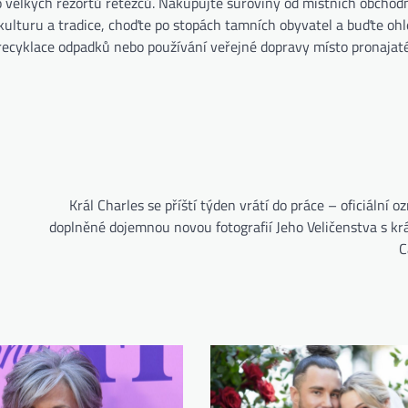
velkých rezortů řetězců. Nakupujte suroviny od místních obchod
kulturu a tradice, choďte po stopách tamních obyvatel a buďte oh
d recyklace odpadků nebo používání veřejné dopravy místo pronajat
Král Charles se příští týden vrátí do práce – oficiální 
doplněné dojemnou novou fotografií Jeho Veličenstva s kr
C