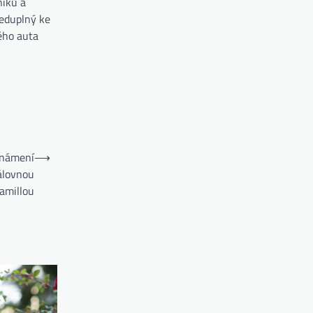
níků a
leduplný ke
ého auta
oznámení
⟶
álovnou
amillou