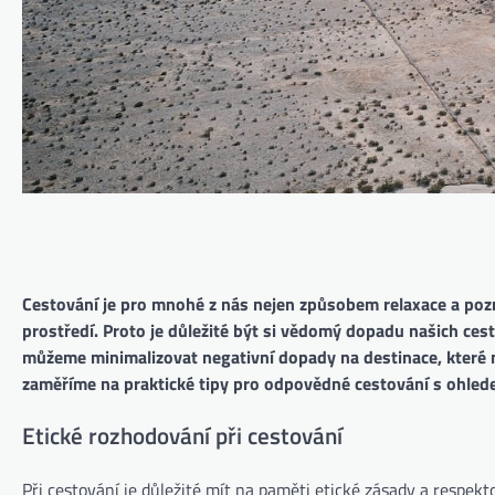
Cestování je pro mnohé z nás nejen způsobem relaxace a poznává
prostředí. Proto je důležité být si vědomý dopadu našich ces
můžeme minimalizovat negativní dopady na destinace, které 
zaměříme na praktické tipy pro odpovědné cestování s ohledem
Etické rozhodování při cestování
Při cestování je důležité mít na paměti etické zásady a respekt