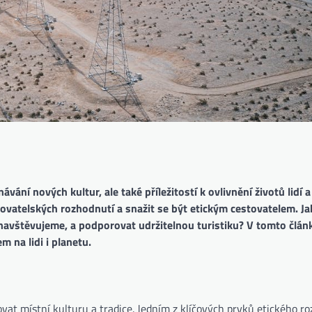
ní nových kultur, ale také příležitostí k ovlivnění životů lidí a
tovatelských rozhodnutí a snažit se být etickým cestovatelem. Ja
navštěvujeme, a podporovat udržitelnou turistiku? V tomto člán
 na lidi i planetu.
ovat místní kulturu a tradice. Jedním z klíčových prvků etického r