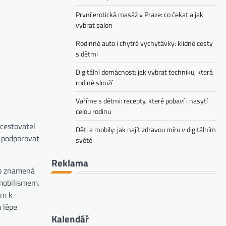
První erotická masáž v Praze: co čekat a jak
vybrat salon
Rodinné auto i chytré vychytávky: klidné cesty
s dětmi
Digitální domácnost: jak vybrat techniku, která
rodině slouží
Vaříme s dětmi: recepty, které pobaví i nasytí
celou rodinu
 cestovatel
Děti a mobily: jak najít zdravou míru v digitálním
é podporovat
světě
Reklama
To znamená
omobilismem.
em k
 lépe
Kalendář