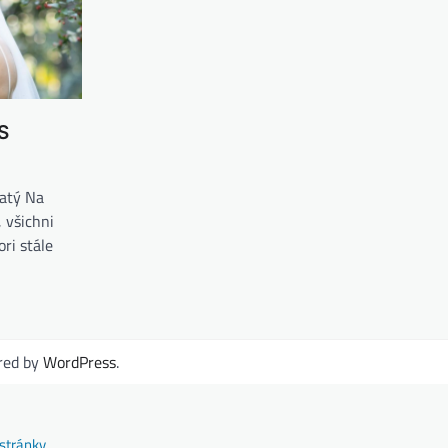
S
natý Na
, všichni
ori stále
red by
WordPress
.
stránky