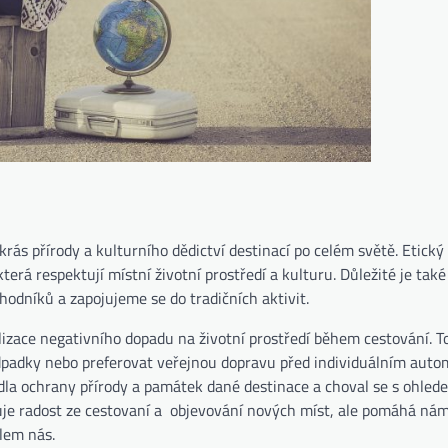
rás přírody a kulturního dědictví destinací po celém světě. Etický
terá respektují místní životní prostředí a kulturu. Důležité je tak
odníků a zapojujeme se do tradičních aktivit.
alizace negativního dopadu na životní prostředí během cestování. 
odpadky nebo preferovat veřejnou dopravu před individuálním aut
idla ochrany přírody a památek dané destinace a choval se s ohled
uje radost ze cestovaní a objevování nových míst, ale pomáhá nám
olem nás.