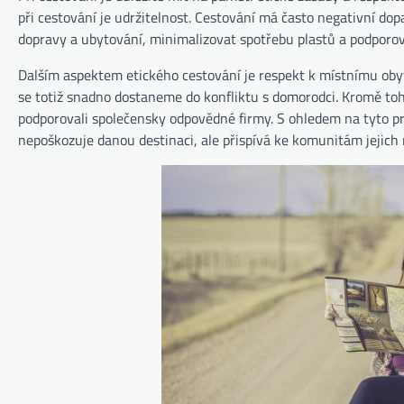
při cestování je udržitelnost. Cestování má často negativní dopa
dopravy a ubytování, minimalizovat spotřebu plastů a podporov
Dalším aspektem etického cestování je respekt k místnímu obyv
se totiž snadno dostaneme do konfliktu s domorodci. Kromě toh
podporovali společensky odpovědné firmy. S ohledem na tyto pri
nepoškozuje danou destinaci, ale přispívá ke komunitám jejich r