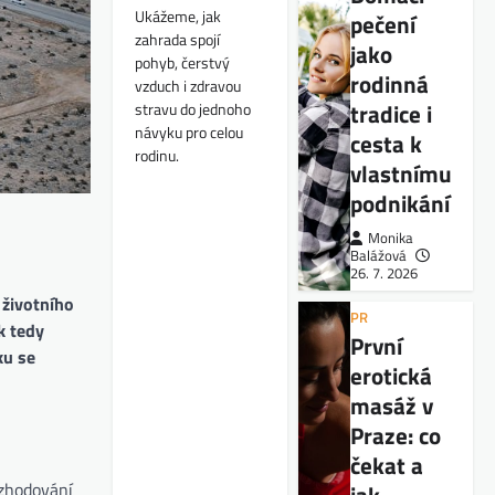
Ukážeme, jak
pečení
zahrada spojí
jako
pohyb, čerstvý
rodinná
vzduch i zdravou
tradice i
stravu do jednoho
návyku pro celou
cesta k
rodinu.
vlastnímu
podnikání
Monika
Balážová
26. 7. 2026
 životního
PR
k tedy
První
ku se
erotická
masáž v
Praze: co
čekat a
ozhodování