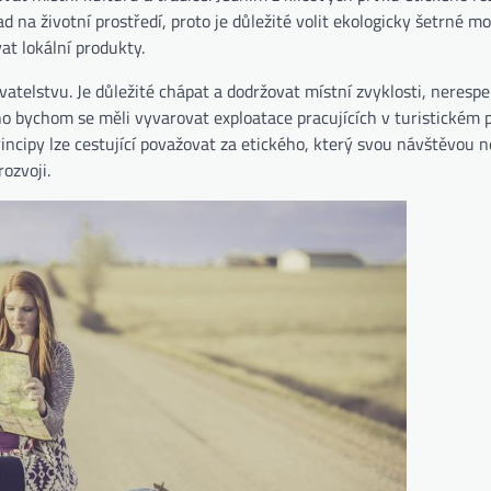
d na životní prostředí, proto je důležité volit ekologicky šetrné m
at lokální produkty.
atelstvu. Je důležité chápat a dodržovat místní zvyklosti, neres
o bychom se měli vyvarovat exploatace pracujících v turistickém 
ncipy lze cestující považovat za etického, který svou návštěvou 
ozvoji.