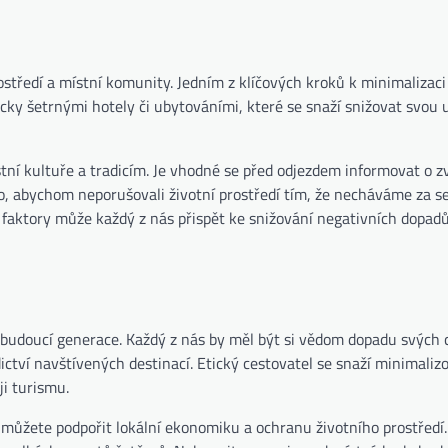
ostředí a místní komunity. Jedním z klíčových kroků k minimalizaci
ky šetrnými hotely či ubytováními, které se snaží snižovat svou 
tní kultuře a tradicím. Je vhodné se před odjezdem informovat o z
o, abychom neporušovali životní prostředí tím, že necháváme za s
faktory může každý z nás přispět ke snižování negativních dopad
 budoucí generace. Každý z nás by měl být si vědom dopadu svých 
ictví navštívených destinací. Etický cestovatel se snaží minimaliz
i turismu.
 můžete podpořit lokální ekonomiku a ochranu životního prostředí.