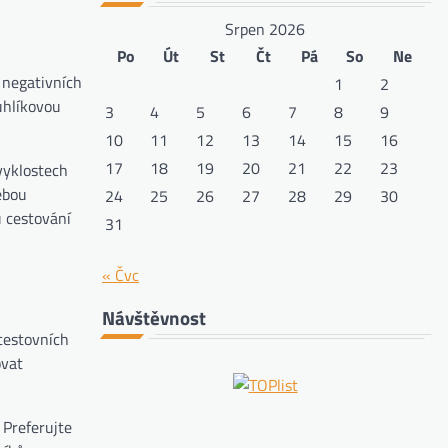
Srpen 2026
Po
Út
St
Čt
Pá
So
Ne
 negativních
1
2
uhlíkovou
3
4
5
6
7
8
9
10
11
12
13
14
15
16
17
18
19
20
21
22
23
vyklostech
ebou
24
25
26
27
28
29
30
ů cestování
31
« Čvc
Návštěvnost
cestovních
ovat
 Preferujte