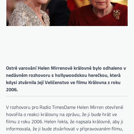
Ostré varování Helen Mirrenové královně bylo odhaleno v
nedávném rozhovoru s hollywoodskou herečkou, která
kdysi ztvárnila Její Veličenstvo ve filmu Královna z roku
2006.
(otevře se na nové kartě)
V rozhovoru pro Radio Times
Dame Helen Mirren otevřeně
hovořila o reakci královny na zprávu, že ji bude hrát ve
filmu z roku 2006. Helen řekla, že napsala královně, aby ji
informovala, že ji bude ztvárňovat v připravovaném filmu,