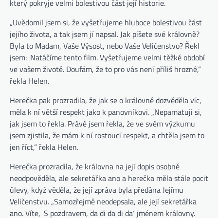
který pokryje velmi bolestivou část její historie.
„Uvědomil jsem si, že vyšetřujeme hluboce bolestivou část
jejího života, a tak jsem jí napsal. Jak píšete své královně?
Byla to Madam, Vaše Výsost, nebo Vaše Veličenstvo? Řekl
jsem: ‚Natáčíme tento film. Vyšetřujeme velmi těžké období
ve vašem životě. Doufám, že to pro vás není příliš hrozné,“
řekla Helen.
Herečka pak prozradila, že jak se o královně dozvěděla víc,
měla k ní větší respekt jako k panovníkovi. „Nepamatuji si,
jak jsem to řekla. Právě jsem řekla, že ve svém výzkumu
jsem zjistila, že mám k ní rostoucí respekt, a chtěla jsem to
jen říct,“ řekla Helen.
Herečka prozradila, že královna na její dopis osobně
neodpověděla, ale sekretářka ano a herečka měla stále pocit
úlevy, když věděla, že její zpráva byla předána Jejímu
Veličenstvu. „Samozřejmě neodepsala, ale její sekretářka
ano. Víte, ‚S pozdravem, da di da di da‘ jménem královny.