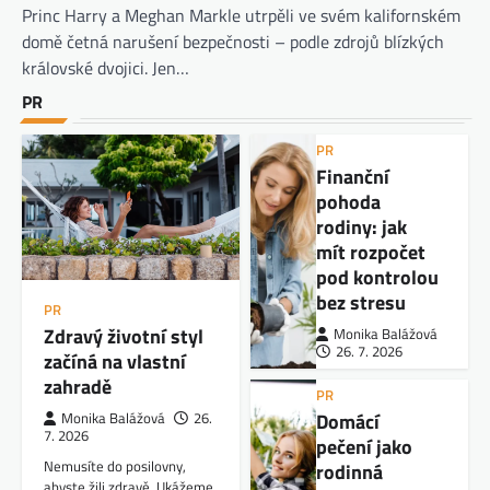
Princ Harry a Meghan Markle utrpěli ve svém kalifornském
domě četná narušení bezpečnosti – podle zdrojů blízkých
královské dvojici. Jen…
PR
PR
Finanční
pohoda
rodiny: jak
mít rozpočet
pod kontrolou
bez stresu
PR
Zdravý životní styl
Monika Balážová
26. 7. 2026
začíná na vlastní
zahradě
PR
Domácí
Monika Balážová
26.
7. 2026
pečení jako
Nemusíte do posilovny,
rodinná
abyste žili zdravě. Ukážeme,