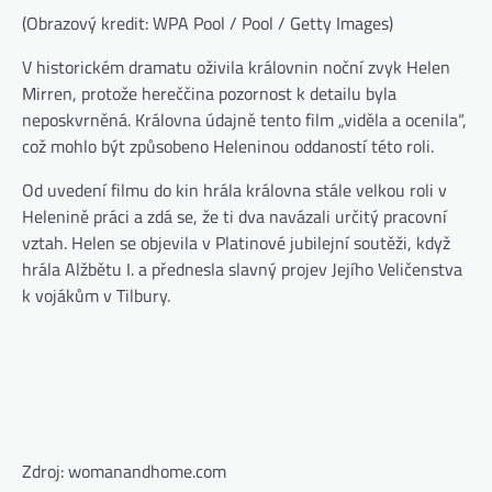
(Obrazový kredit: WPA Pool / Pool / Getty Images)
V historickém dramatu oživila královnin noční zvyk Helen
Mirren, protože hereččina pozornost k detailu byla
neposkvrněná. Královna údajně tento film „viděla a ocenila“,
což mohlo být způsobeno Heleninou oddaností této roli.
Od uvedení filmu do kin hrála královna stále velkou roli v
Helenině práci a zdá se, že ti dva navázali určitý pracovní
vztah. Helen se objevila v Platinové jubilejní soutěži, když
hrála Alžbětu I. a přednesla slavný projev Jejího Veličenstva
k vojákům v Tilbury.
Zdroj: womanandhome.com