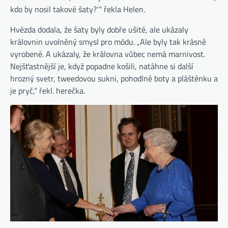
kdo by nosil takové šaty?‘“ řekla Helen.
Hvězda dodala, že šaty byly dobře ušité, ale ukázaly
královnin uvolněný smysl pro módu. „Ale byly tak krásně
vyrobené. A ukázaly, že královna vůbec nemá marnivost.
Nejšťastnější je, když popadne košili, natáhne si další
hrozný svetr, tweedovou sukni, pohodlné boty a pláštěnku a
je pryč,“ řekl. herečka.