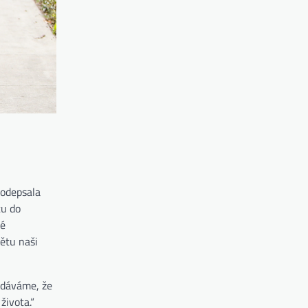
 podepsala
tu do
hé
větu naši
i dáváme, že
života.“