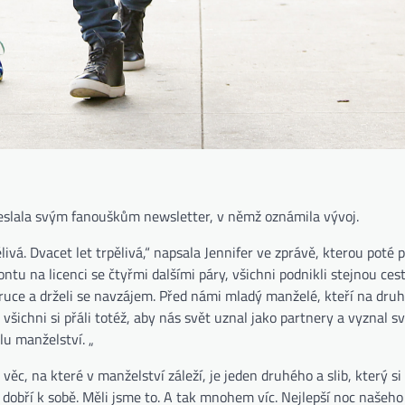
ozeslala svým fanouškům newsletter, v němž oznámila vývoj.
ělivá. Dvacet let trpělivá,“ napsala Jennifer ve zprávě, kterou poté
rontu na licenci se čtyřmi dalšími páry, všichni podnikli stejnou ces
 ruce a drželi se navzájem. Před námi mladý manželé, kteří na dru
 všichni si přáli totéž, aby nás svět uznal jako partnery a vyznal s
u manželství. „
věc, na které v manželství záleží, je jeden druhého a slib, který s
a dobří k sobě. Měli jsme to. A tak mnohem víc. Nejlepší noc našeho 