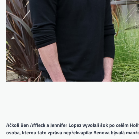
Ačkoli Ben Affleck a Jennifer Lopez vyvolali šok po celém Hol
osoba, kterou tato zpráva nepřekvapila: Benova bývalá manže