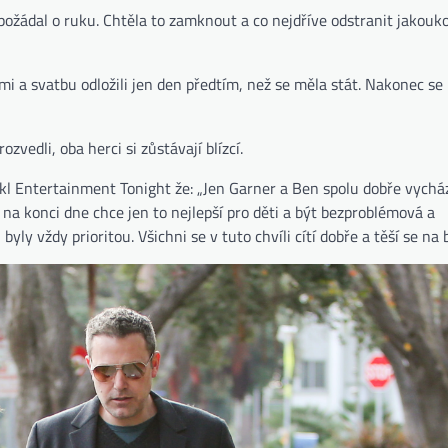
n požádal o ruku. Chtěla to zamknout a co nejdříve odstranit jakouko
ími a svatbu odložili jen den předtím, než se měla stát. Nakonec se 
vedli, oba herci si zůstávají blízcí.
(otevře se na nové kartě)
řekl Entertainment Tonight
že: „Jen Garner a Ben spolu dobře vycház
 na konci dne chce jen to nejlepší pro děti a být bezproblémová a
 byly vždy prioritou. Všichni se v tuto chvíli cítí dobře a těší se na