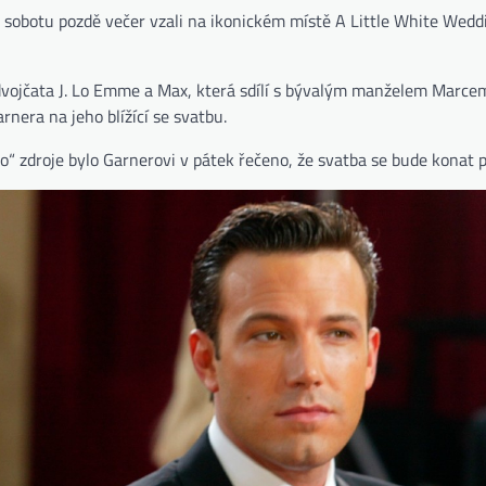
ou sobotu pozdě večer vzali na ikonickém místě A Little White Wedd
á dvojčata J. Lo Emme a Max, která sdílí s bývalým manželem Marce
nera na jeho blížící se svatbu.
 zdroje bylo Garnerovi v pátek řečeno, že svatba se bude konat př