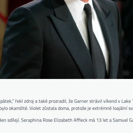
 pátek,“ řekl zdroj a také prozradil, že Garner strávil víkend v Lake
ylo okamžité. Violet zůstala doma, protože je extrémně loajální sv
 a Ben sdílejí. Seraphina Rose Elizabeth Affleck má 13 let a Samuel 