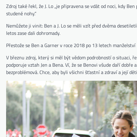
Zdroj také řekl, že J. Lo „je připravena se vdát od noci, kdy Be
studené nohy.“
Nemůžete ji vinit: Ben a J. Lo se měli vzít před dvěma desetilet
letos zase dali dohromady.
Přestože se Ben a Garner v roce 2018 po 13 letech manželství roz
V březnu zdroj, který si měl být vědom podrobností o situaci, 
podporuje vztah Jen a Bena. Ví, že se Benovi všude daří dobře a
bezproblémová. Chce, aby byli všichni šťastní a zdraví a její děti