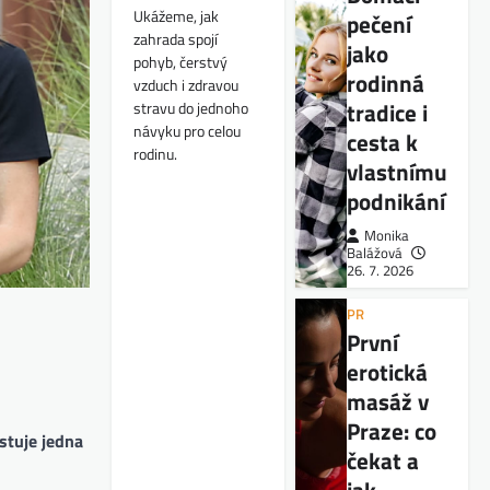
Ukážeme, jak
pečení
zahrada spojí
jako
pohyb, čerstvý
rodinná
vzduch i zdravou
tradice i
stravu do jednoho
návyku pro celou
cesta k
rodinu.
vlastnímu
podnikání
Monika
Balážová
26. 7. 2026
PR
První
erotická
masáž v
Praze: co
stuje jedna
čekat a