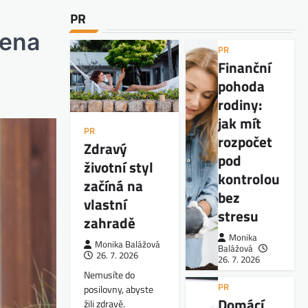
PR
Bena
PR
Finanční
pohoda
rodiny:
jak mít
PR
rozpočet
Zdravý
pod
životní styl
kontrolou
začíná na
bez
vlastní
stresu
zahradě
Monika
Monika Balážová
Balážová
26. 7. 2026
26. 7. 2026
Nemusíte do
PR
posilovny, abyste
Domácí
žili zdravě.