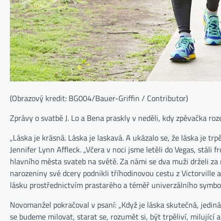
(Obrazový kredit: BG004/Bauer-Griffin / Contributor)
Zprávy o svatbě J. Lo a Bena praskly v neděli, kdy zpěvačka r
„Láska je krásná. Láska je laskavá. A ukázalo se, že láska je trp
Jennifer Lynn Affleck. „Včera v noci jsme letěli do Vegas, stáli f
hlavního města svateb na světě. Za námi se dva muži drželi za
narozeniny své dcery podnikli tříhodinovou cestu z Victorville a
lásku prostřednictvím prastarého a téměř univerzálního symbol
Novomanžel pokračoval v psaní: „Když je láska skutečná, jediná 
se budeme milovat, starat se, rozumět si, být trpěliví, milující 