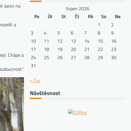
li šanci na
Srpen 2026
Po
Út
St
Čt
Pá
So
Ne
1
2
rozešli a
3
4
5
6
7
8
9
10
11
12
13
14
15
16
17
18
19
20
21
22
23
ejí. Chápe a
24
25
26
27
28
29
30
31
 budoucnost.“
« Čvc
Návštěvnost