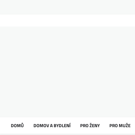
DOMŮ
DOMOV A BYDLENÍ
PRO ŽENY
PRO MUŽE