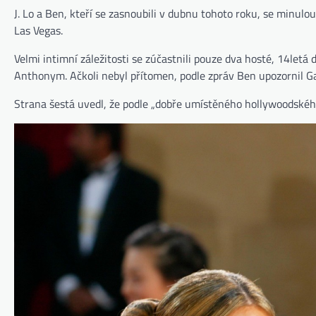
J. Lo a Ben, kteří se zasnoubili v dubnu tohoto roku, se minul
Las Vegas.
Velmi intimní záležitosti se zúčastnili pouze dva hosté, 14let
Anthonym. Ačkoli nebyl přítomen, podle zpráv Ben upozornil Gar
(otevře se na nové kartě)
Strana šestá
uvedl, že podle „dobře umístěného hollywoodského“