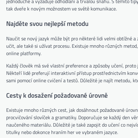
jednoduché a vyžaduje odhodlání a trvalou snahu. S těmito tipy 
tak dveře k novým možnostem ve světě komunikace.
Najděte svou nejlepší metodu
Naučit se nový jazyk může být pro některé lidi velmi obtížné a
učit, ale také si užívat procesu. Existuje mnoho různých metod,
online platformy.
Každý člověk má své vlastní preference a způsoby učení, proto 
Někteří lidé preferují interaktivní přístup prostřednictvím kon
sami pomocí online cvičení a testů. Důležité je najít metodu,
Cesty k dosažení požadované úrovně
Existuje mnoho různých cest, jak dosáhnout požadované úrovně 
procvičování slovíček a gramatiky. Doporučuje se každý den věno
naučeného materiálu. Důležité je také zapojit do učení co nej
titulky nebo dokonce hraním her ve vybraném jazyce.