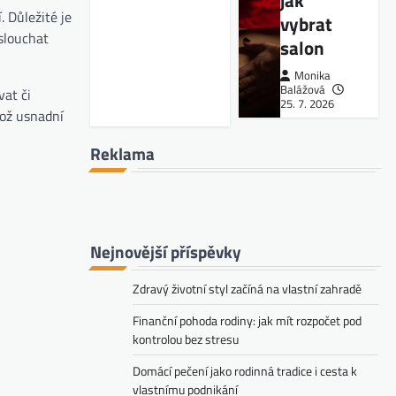
jak
. Důležité je
vybrat
slouchat
salon
Monika
Balážová
vat či
25. 7. 2026
což usnadní
Reklama
Nejnovější příspěvky
Zdravý životní styl začíná na vlastní zahradě
Finanční pohoda rodiny: jak mít rozpočet pod
kontrolou bez stresu
Domácí pečení jako rodinná tradice i cesta k
vlastnímu podnikání