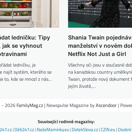
dat ledničku: Tipy
Shania Twain pojednáv
 jak se vyhnout
manželství v novém d
otravinami
Netflix Not Just a Girl
ořádat ledničku, je
Všechny oči jsou v současné do
e najít systém, kterého se
na kanadskou country umělkyn
je to, kde se mnozí z nás…
Twain, protože nový dokument N
jejím životě,…
1 - 2026
FamilyMag.cz
| Newspulse Magazine by
Ascendoor
| Powe
Související rodinné magazíny:
247.cz
|
Děti247.cz
|
NašeMaminky.eu
|
DotekSlova.cz
|
CZIN.eu
|
Osobní 