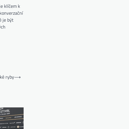
e klíčem k
 konverzační
 je být
ých
cké ryby
⟶