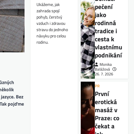
Ukážeme, jak
pečení
zahrada spojí
jako
pohyb, čerstvý
rodinná
vzduch i zdravou
tradice i
stravu do jednoho
návyku pro celou
cesta k
rodinu.
vlastnímu
podnikání
Monika
Balážová
26. 7. 2026
různých
PR
několik
První
jazyce. Bez
erotická
. Tak pojďme
masáž v
Praze: co
čekat a