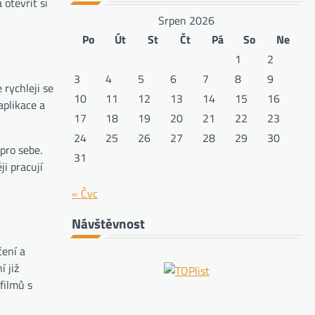
 otevřít si
Srpen 2026
Po
Út
St
Čt
Pá
So
Ne
1
2
3
4
5
6
7
8
9
 rychleji se
10
11
12
13
14
15
16
aplikace a
17
18
19
20
21
22
23
24
25
26
27
28
29
30
pro sebe.
31
ji pracují
« Čvc
Návštěvnost
čení a
í již
filmů s