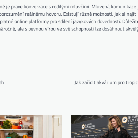
ě je praxe konverzace s rodilými mluvčími. Mluvená komunikace j
porozumění reálnému hovoru. Existují různé možnosti, jak si najít
latné online platformy pro sdílení jazykových dovedností. Důležité
náročné, ale s pevnou vírou ve své schopnosti lze dosáhnout skvěl
sh
Jak zařídit akvárium pro tropi