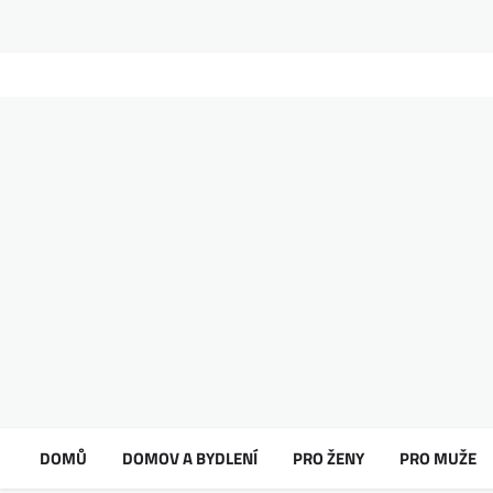
DOMŮ
DOMOV A BYDLENÍ
PRO ŽENY
PRO MUŽE