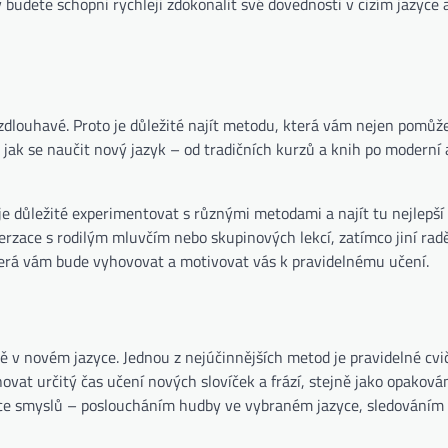
budete schopni rychleji zdokonalit své dovednosti v cizím jazyce a
 zdlouhavé. Proto je důležité najít metodu, která vám nejen pomůže
 jak se naučit nový jazyk – od tradičních kurzů a knih po moderní 
je důležité experimentovat s různými metodami a najít tu nejlepší 
verzace s rodilým mluvčím nebo skupinových lekcí, zatímco jiní radě
 která vám bude vyhovovat a motivovat vás k pravidelnému učení.
v novém jazyce. Jednou z nejúčinnějších metod je pravidelné cvi
vat určitý čas učení nových slovíček a frází, stejně jako opakován
více smyslů – posloucháním hudby ve vybraném jazyce, sledováním 