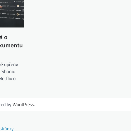
á o
okumentu
bě upřeny
i Shaniu
etflix o
red by
WordPress
.
stránky