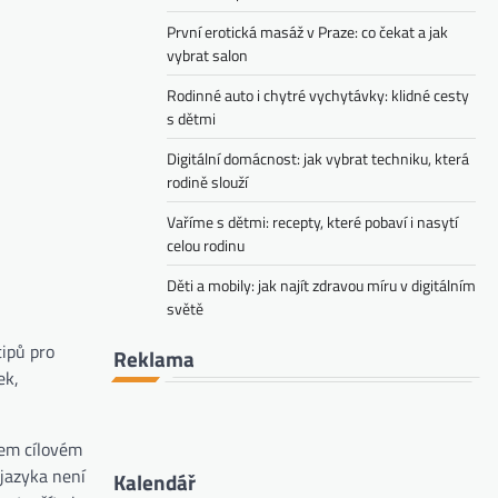
První erotická masáž v Praze: co čekat a jak
vybrat salon
Rodinné auto i chytré vychytávky: klidné cesty
s dětmi
Digitální domácnost: jak vybrat techniku, která
rodině slouží
Vaříme s dětmi: recepty, které pobaví i nasytí
celou rodinu
Děti a mobily: jak najít zdravou míru v digitálním
světě
tipů pro
Reklama
ek,
šem cílovém
 jazyka není
Kalendář