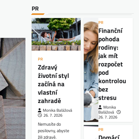
PR
PR
Finanční
pohoda
rodiny:
jak mít
PR
rozpočet
Zdravý
pod
životní styl
kontrolou
začíná na
bez
vlastní
stresu
zahradě
Monika
Monika Balážová
Balážová
26. 7. 2026
26. 7. 2026
Nemusíte do
PR
posilovny, abyste
Domácí
žili zdravě.