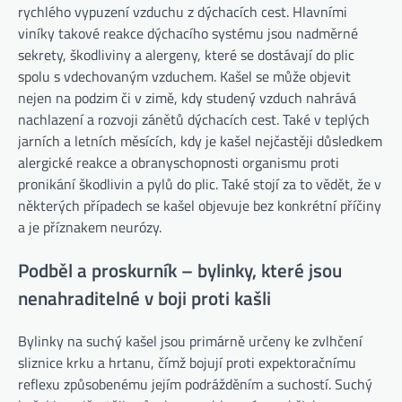
rychlého vypuzení vzduchu z dýchacích cest. Hlavními
viníky takové reakce dýchacího systému jsou nadměrné
sekrety, škodliviny a alergeny, které se dostávají do plic
spolu s vdechovaným vzduchem. Kašel se může objevit
nejen na podzim či v zimě, kdy studený vzduch nahrává
nachlazení a rozvoji zánětů dýchacích cest. Také v teplých
jarních a letních měsících, kdy je kašel nejčastěji důsledkem
alergické reakce a obranyschopnosti organismu proti
pronikání škodlivin a pylů do plic. Také stojí za to vědět, že v
některých případech se kašel objevuje bez konkrétní příčiny
a je příznakem neurózy.
Podběl a proskurník – bylinky, které jsou
nenahraditelné v boji proti kašli
Bylinky na suchý kašel jsou primárně určeny ke zvlhčení
sliznice krku a hrtanu, čímž bojují proti expektoračnímu
reflexu způsobenému jejím podrážděním a suchostí. Suchý