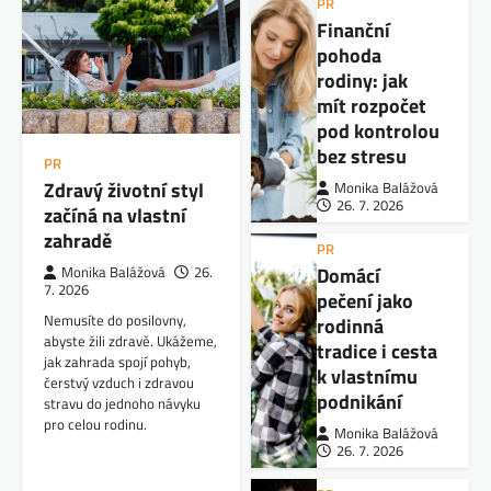
PR
Finanční
pohoda
rodiny: jak
mít rozpočet
pod kontrolou
bez stresu
PR
Zdravý životní styl
Monika Balážová
26. 7. 2026
začíná na vlastní
zahradě
PR
Domácí
Monika Balážová
26.
7. 2026
pečení jako
Nemusíte do posilovny,
rodinná
abyste žili zdravě. Ukážeme,
tradice i cesta
jak zahrada spojí pohyb,
k vlastnímu
čerstvý vzduch i zdravou
podnikání
stravu do jednoho návyku
pro celou rodinu.
Monika Balážová
26. 7. 2026