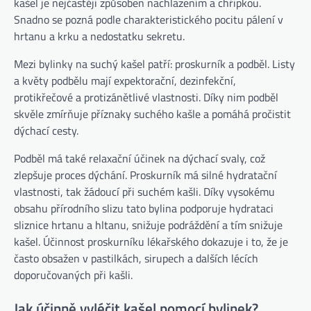
kašel je nejčastěji způsoben nachlazením a chřipkou.
Snadno se pozná podle charakteristického pocitu pálení v
hrtanu a krku a nedostatku sekretu.
Mezi bylinky na suchý kašel patří: proskurník a podběl. Listy
a květy podbělu mají expektorační, dezinfekční,
protikřečové a protizánětlivé vlastnosti. Díky nim podběl
skvěle zmírňuje příznaky suchého kašle a pomáhá pročistit
dýchací cesty.
Podběl má také relaxační účinek na dýchací svaly, což
zlepšuje proces dýchání. Proskurník má silné hydratační
vlastnosti, tak žádoucí při suchém kašli. Díky vysokému
obsahu přírodního slizu tato bylina podporuje hydrataci
sliznice hrtanu a hltanu, snižuje podráždění a tím snižuje
kašel. Účinnost proskurníku lékařského dokazuje i to, že je
často obsažen v pastilkách, sirupech a dalších lécích
doporučovaných při kašli.
Jak účinně vyléčit kašel pomocí bylinek?