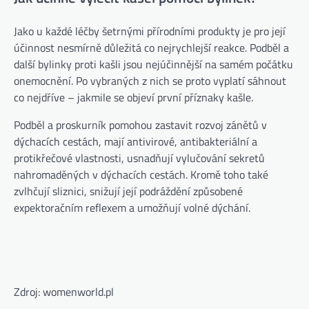
Jako u každé léčby šetrnými přírodními produkty je pro její
účinnost nesmírně důležitá co nejrychlejší reakce. Podběl a
další bylinky proti kašli jsou nejúčinnější na samém počátku
onemocnění. Po vybraných z nich se proto vyplatí sáhnout
co nejdříve – jakmile se objeví první příznaky kašle.
Podběl a proskurník pomohou zastavit rozvoj zánětů v
dýchacích cestách, mají antivirové, antibakteriální a
protikřečové vlastnosti, usnadňují vylučování sekretů
nahromaděných v dýchacích cestách. Kromě toho také
zvlhčují sliznici, snižují její podráždění způsobené
expektoračním reflexem a umožňují volné dýchání.
Zdroj: womenworld.pl