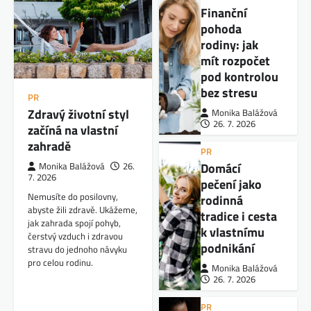
Finanční
pohoda
rodiny: jak
mít rozpočet
pod kontrolou
bez stresu
PR
Zdravý životní styl
Monika Balážová
26. 7. 2026
začíná na vlastní
zahradě
PR
Domácí
Monika Balážová
26.
7. 2026
pečení jako
Nemusíte do posilovny,
rodinná
abyste žili zdravě. Ukážeme,
tradice i cesta
jak zahrada spojí pohyb,
k vlastnímu
čerstvý vzduch i zdravou
podnikání
stravu do jednoho návyku
pro celou rodinu.
Monika Balážová
26. 7. 2026
PR