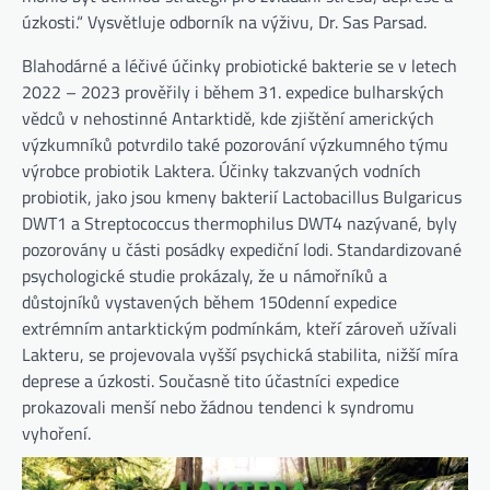
úzkosti.“ Vysvětluje odborník na výživu, Dr. Sas Parsad.
Blahodárné a léčivé účinky probiotické bakterie se v letech
2022 – 2023 prověřily i během 31. expedice bulharských
vědců v nehostinné Antarktidě, kde zjištění amerických
výzkumníků potvrdilo také pozorování výzkumného týmu
výrobce probiotik Laktera. Účinky takzvaných vodních
probiotik, jako jsou kmeny bakterií Lactobacillus Bulgaricus
DWT1 a Streptococcus thermophilus DWT4 nazývané, byly
pozorovány u části posádky expediční lodi. Standardizované
psychologické studie prokázaly, že u námořníků a
důstojníků vystavených během 150denní expedice
extrémním antarktickým podmínkám, kteří zároveň užívali
Lakteru, se projevovala vyšší psychická stabilita, nižší míra
deprese a úzkosti. Současně tito účastníci expedice
prokazovali menší nebo žádnou tendenci k syndromu
vyhoření.