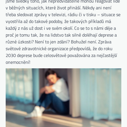
jsme svědky toho, jak nepředvídatelně mohou reagovat lidé
v běžných situacích, které život přináší. Někdy ani není
třeba sledovat zprávy v televizi, rádiu či v tisku – situace se
vyostřila až do takové podoby, že takových příkladů má
každý z nás už dost i ve svém okolí. Co se to s námi děje a
proč je tomu tak, že na lidstvo tak silně doléhají deprese a
různé úzkosti? Není to jen zdání? Bohužel není. Zpráva
světové zdravotnické organizace předpovídá, že do roku
2030 deprese bude celosvětově považována za nejčastější
onemocnění!