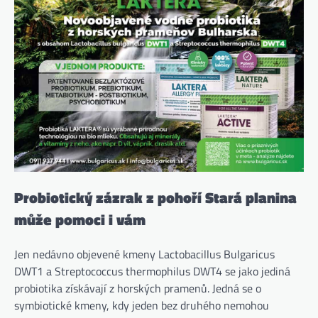
Probiotický zázrak z pohoří Stará planina
může pomoci i vám
Jen nedávno objevené kmeny Lactobacillus Bulgaricus
DWT1 a Streptococcus thermophilus DWT4 se jako jediná
probiotika získávají z horských pramenů. Jedná se o
symbiotické kmeny, kdy jeden bez druhého nemohou