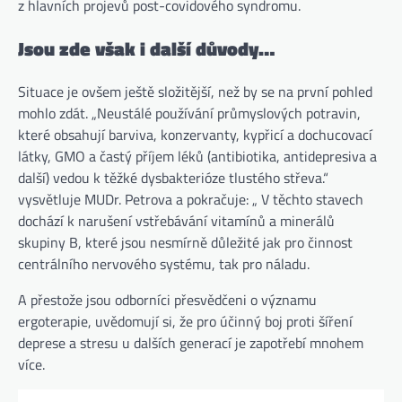
z hlavních projevů post-covidového syndromu.
Jsou zde však i další důvody…
Situace je ovšem ještě složitější, než by se na první pohled
mohlo zdát. „Neustálé používání průmyslových potravin,
které obsahují barviva, konzervanty, kypřicí a dochucovací
látky, GMO a častý příjem léků (antibiotika, antidepresiva a
další) vedou k těžké dysbakterióze tlustého střeva.“
vysvětluje MUDr. Petrova a pokračuje: „ V těchto stavech
dochází k narušení vstřebávání vitamínů a minerálů
skupiny B, které jsou nesmírně důležité jak pro činnost
centrálního nervového systému, tak pro náladu.
A přestože jsou odborníci přesvědčeni o významu
ergoterapie, uvědomují si, že pro účinný boj proti šíření
deprese a stresu u dalších generací je zapotřebí mnohem
více.