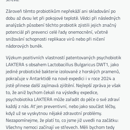
Zároveň těmto probiotikům nepřekáží ani skladování po
dobu až dvou let při pokojové teplotě. Vědci při následných
analýzách působení těchto probiotik zjistili jejich značný
potenciál při prevenci celé řady onemocnění, včetně
snižování schopnosti replikace virů nebo při ničení
nádorových buněk.
Výzkum pozitivních vlastností patentovaných psychobiotik
LAKTERA s obsahem Lactobacillus Bulgaricus DWT1, jako
jediné probiotické bakterie izolované z horských pramenů,
pokračuje v Antarktidě na nové expedici i v roce 2024 a
jistě přinese další zajímavá zjištění. Nejlepší zpráva je však
to, že aniž bychom čekali na výsledky expedice,
psychobiotika LAKTERA může zařadit do péče o své zdraví
každý z nás. Ať jen preventivní, nebo jako součást léčby,
když už se vyskytnou nějaké zdravotní problémy.
Nezapomínejme, že platí to, co jsme již uvedli na začátku:
Všechny nemoci začínají ve střevech. Měli bychom tedy