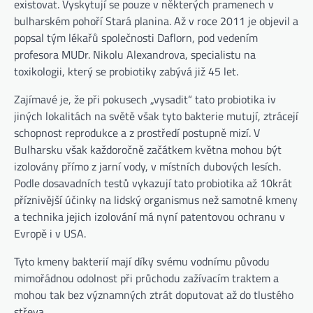
existovat. Vyskytují se pouze v některých pramenech v
bulharském pohoří Stará planina. Až v roce 2011 je objevil a
popsal tým lékařů společnosti Daflorn, pod vedením
profesora MUDr. Nikolu Alexandrova, specialistu na
toxikologii, který se probiotiky zabývá již 45 let.
Zajímavé je, že při pokusech „vysadit“ tato probiotika iv
jiných lokalitách na světě však tyto bakterie mutují, ztrácejí
schopnost reprodukce a z prostředí postupně mizí. V
Bulharsku však každoročně začátkem května mohou být
izolovány přímo z jarní vody, v místních dubových lesích.
Podle dosavadních testů vykazují tato probiotika až 10krát
příznivější účinky na lidský organismus než samotné kmeny
a technika jejich izolování má nyní patentovou ochranu v
Evropě i v USA.
Tyto kmeny bakterií mají díky svému vodnímu původu
mimořádnou odolnost při průchodu zažívacím traktem a
mohou tak bez významných ztrát doputovat až do tlustého
střeva.