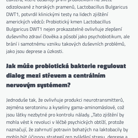
odizolované z horských pramenů, Lactobacillus Bulgaricus
DWT1, potvrdil klinickými testy na lidech zjištění
amerických vědců: Probiotický kmen Lactobacillus
Bulgaricus DWT1 nejen prokazatelně ovlivňuje zlepšení
duševního zdraví člověka a působí jako psychobiotikum, ale
brání i samotnému vzniku takových duševních problémů,
jako jsou deprese a úzkosti.
Jak může probiotická bakterie regulovat
dialog mezi střevem a centrálním
nervovým systémem?
Jednoduše tak, že ovlivňuje produkci neurotransmitterů,
zejména serotoninu a kyseliny gama-aminomáslové, což
jsou látky nezbytné pro kontrolu nálady. „Tato zjištění by
mohla vést k revoluci v léčbě psychických obtíží, protože
naznačují, že zahrnutí potravin bohatých na laktobacily by
mohlo být účinnou strategií pro zvládání stresu, deprese a