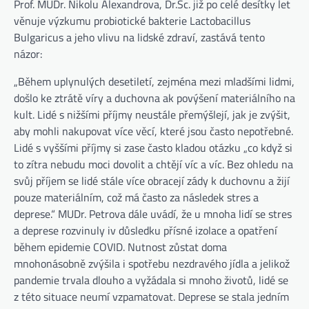
Prof. MUDr. Nikolu Alexandrova, Dr.Sc. již po celé desítky let
věnuje výzkumu probiotické bakterie Lactobacillus
Bulgaricus a jeho vlivu na lidské zdraví, zastává tento
názor:
„Během uplynulých desetiletí, zejména mezi mladšími lidmi,
došlo ke ztrátě víry a duchovna ak povýšení materiálního na
kult. Lidé s nižšími příjmy neustále přemýšlejí, jak je zvýšit,
aby mohli nakupovat více věcí, které jsou často nepotřebné.
Lidé s vyššími příjmy si zase často kladou otázku „co když si
to zítra nebudu moci dovolit a chtějí víc a víc. Bez ohledu na
svůj příjem se lidé stále více obracejí zády k duchovnu a žijí
pouze materiálním, což má často za následek stres a
deprese.“ MUDr. Petrova dále uvádí, že u mnoha lidí se stres
a deprese rozvinuly iv důsledku přísné izolace a opatření
během epidemie COVID. Nutnost zůstat doma
mnohonásobně zvýšila i spotřebu nezdravého jídla a jelikož
pandemie trvala dlouho a vyžádala si mnoho životů, lidé se
z této situace neumí vzpamatovat. Deprese se stala jedním