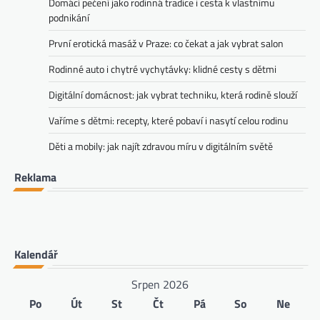
Domácí pečení jako rodinná tradice i cesta k vlastnímu
podnikání
První erotická masáž v Praze: co čekat a jak vybrat salon
Rodinné auto i chytré vychytávky: klidné cesty s dětmi
Digitální domácnost: jak vybrat techniku, která rodině slouží
Vaříme s dětmi: recepty, které pobaví i nasytí celou rodinu
Děti a mobily: jak najít zdravou míru v digitálním světě
Reklama
Kalendář
Srpen 2026
Po
Út
St
Čt
Pá
So
Ne