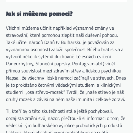
Jak si můžeme pomoci?
Všichni můžeme učinit například významné změny ve
stravování, které pomohou zlepšit naši duševní pohodu.
Také učitel národů Danů (v Bulharsku je považován za
významnou osobnost) založil společnost Bílého bratrstva a
vytvořil několik sytémů duchovně-tělesných cvičení
Paneurhytmy, Sluneční paprsky, Pentagram atd.) viděl
přímou souvislost mezi zdravím střev a lidskou psychikou.
Napsal, že všechny lidské nemoci začínají ve střevech. Dnes
je to prokázáno četnými vědeckými studiemi a klinickými
studiemi. „osa střevo-mozek“. Tvrdil, že „naše střevo je náš
druhý mozek a závisí na něm naše imunita i celkové zdraví.
Ti, kteří by o této skutečnosti stále ještě pochybovali,
dozajista změní svůj názor, přečtou-li si informaci o tom, že
vědecký tým bulharského výrobce probiotických produktů
Laktera, které obsahují první probiotikum na světě