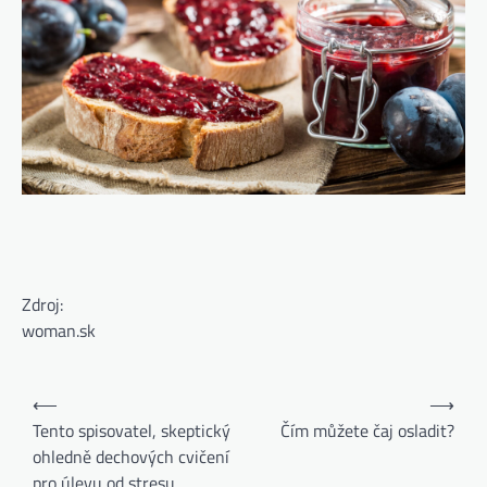
Zdroj:
woman.sk
⟵
⟶
Tento spisovatel, skeptický
Čím můžete čaj osladit?
ohledně dechových cvičení
pro úlevu od stresu,