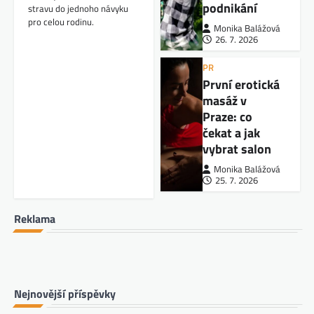
podnikání
stravu do jednoho návyku
pro celou rodinu.
Monika Balážová
26. 7. 2026
PR
První erotická
masáž v
Praze: co
čekat a jak
vybrat salon
Monika Balážová
25. 7. 2026
Reklama
Nejnovější příspěvky