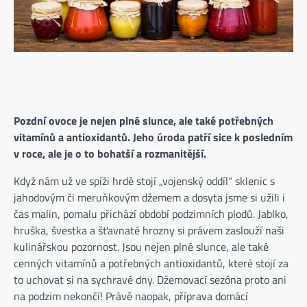
Pozdní ovoce je nejen plné slunce, ale také potřebných
vitamínů a antioxidantů. Jeho úroda patří sice k posledním
v roce, ale je o to bohatší a rozmanitější.
Když nám už ve spíži hrdě stojí „vojenský oddíl“ sklenic s
jahodovým či meruňkovým džemem a dosyta jsme si užili i
čas malin, pomalu přichází období podzimních plodů. Jablko,
hruška, švestka a šťavnaté hrozny si právem zaslouží naši
kulinářskou pozornost. Jsou nejen plné slunce, ale také
cenných vitamínů a potřebných antioxidantů, které stojí za
to uchovat si na sychravé dny. Džemovací sezóna proto ani
na podzim nekončí! Právě naopak, příprava domácí