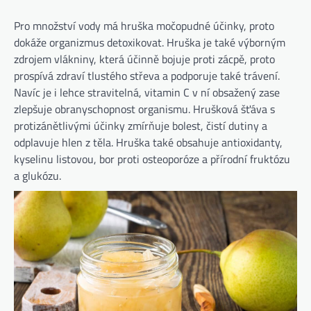
Pro množství vody má hruška močopudné účinky, proto
dokáže organizmus detoxikovat. Hruška je také výborným
zdrojem vlákniny, která účinně bojuje proti zácpě, proto
prospívá zdraví tlustého střeva a podporuje také trávení.
Navíc je i lehce stravitelná, vitamin C v ní obsažený zase
zlepšuje obranyschopnost organismu. Hrušková šťáva s
protizánětlivými účinky zmírňuje bolest, čistí dutiny a
odplavuje hlen z těla. Hruška také obsahuje antioxidanty,
kyselinu listovou, bor proti osteoporóze a přírodní fruktózu
a glukózu.