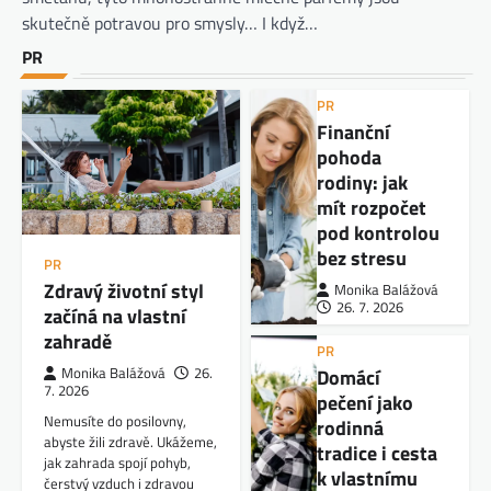
skutečně potravou pro smysly… I když…
PR
PR
Finanční
pohoda
rodiny: jak
mít rozpočet
pod kontrolou
bez stresu
PR
Zdravý životní styl
Monika Balážová
26. 7. 2026
začíná na vlastní
zahradě
PR
Domácí
Monika Balážová
26.
7. 2026
pečení jako
Nemusíte do posilovny,
rodinná
abyste žili zdravě. Ukážeme,
tradice i cesta
jak zahrada spojí pohyb,
k vlastnímu
čerstvý vzduch i zdravou