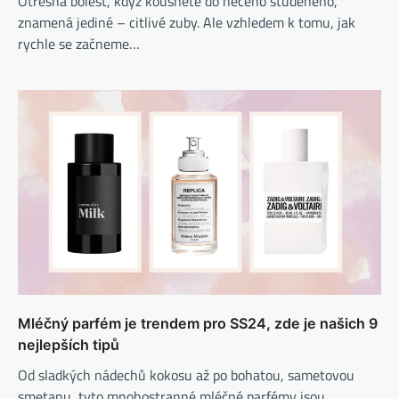
Otřesná bolest, když kousnete do něčeho studeného, ​​
znamená jediné – citlivé zuby. Ale vzhledem k tomu, jak
rychle se začneme…
Mléčný parfém je trendem pro SS24, zde je našich 9
nejlepších tipů
Od sladkých nádechů kokosu až po bohatou, sametovou
smetanu, tyto mnohostranné mléčné parfémy jsou