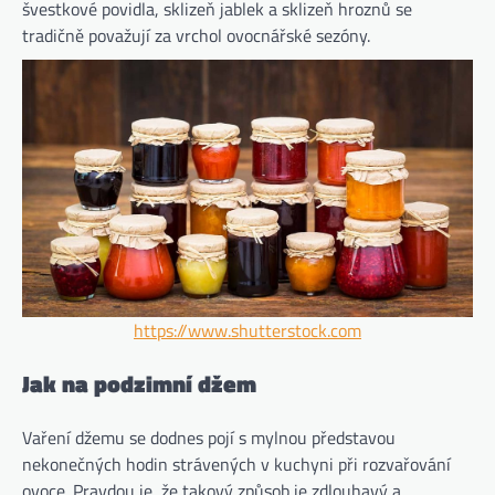
švestkové povidla, sklizeň jablek a sklizeň hroznů se
tradičně považují za vrchol ovocnářské sezóny.
https://www.shutterstock.com
Jak na podzimní džem
Vaření džemu se dodnes pojí s mylnou představou
nekonečných hodin strávených v kuchyni při rozvařování
ovoce. Pravdou je, že takový způsob je zdlouhavý a