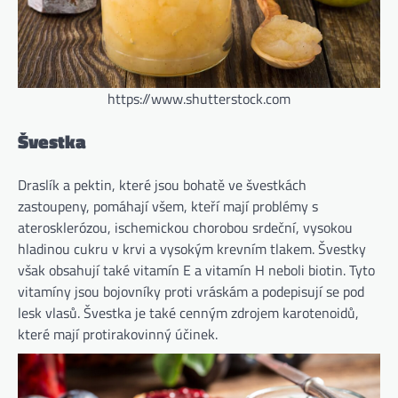
https://www.shutterstock.com
Švestka
Draslík a pektin, které jsou bohatě ve švestkách
zastoupeny, pomáhají všem, kteří mají problémy s
aterosklerózou, ischemickou chorobou srdeční, vysokou
hladinou cukru v krvi a vysokým krevním tlakem. Švestky
však obsahují také vitamín E a vitamín H neboli biotin. Tyto
vitamíny jsou bojovníky proti vráskám a podepisují se pod
lesk vlasů. Švestka je také cenným zdrojem karotenoidů,
které mají protirakovinný účinek.