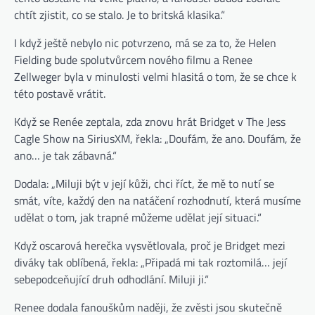
chtít zjistit, co se stalo. Je to britská klasika.“
I když ještě nebylo nic potvrzeno, má se za to, že Helen
Fielding bude spolutvůrcem nového filmu a Renee
Zellweger byla v minulosti velmi hlasitá o tom, že se chce k
této postavě vrátit.
Když se Renée zeptala, zda znovu hrát Bridget v The Jess
Cagle Show na SiriusXM, řekla: „Doufám, že ano. Doufám, že
ano… je tak zábavná.“
Dodala: „Miluji být v její kůži, chci říct, že mě to nutí se
smát, víte, každý den na natáčení rozhodnutí, která musíme
udělat o tom, jak trapné můžeme udělat její situaci.“
Když oscarová herečka vysvětlovala, proč je Bridget mezi
diváky tak oblíbená, řekla: „Připadá mi tak roztomilá… její
sebepodceňující druh odhodlání. Miluji ji.“
Renee dodala fanouškům naději, že zvěsti jsou skutečně