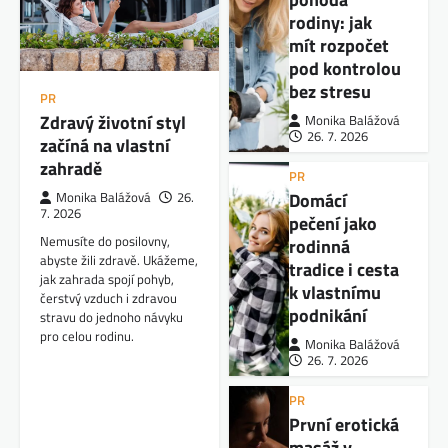
rodiny: jak
mít rozpočet
pod kontrolou
bez stresu
PR
Zdravý životní styl
Monika Balážová
26. 7. 2026
začíná na vlastní
zahradě
PR
Domácí
Monika Balážová
26.
7. 2026
pečení jako
Nemusíte do posilovny,
rodinná
abyste žili zdravě. Ukážeme,
tradice i cesta
jak zahrada spojí pohyb,
k vlastnímu
čerstvý vzduch i zdravou
podnikání
stravu do jednoho návyku
pro celou rodinu.
Monika Balážová
26. 7. 2026
PR
První erotická
masáž v