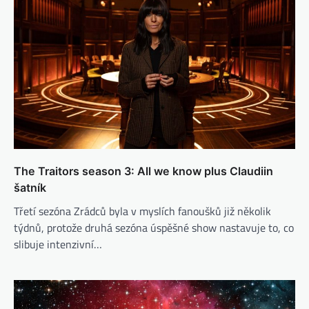
The Traitors season 3: All we know plus Claudiin
šatník
Třetí sezóna Zrádců byla v myslích fanoušků již několik
týdnů, protože druhá sezóna úspěšné show nastavuje to, co
slibuje intenzivní…