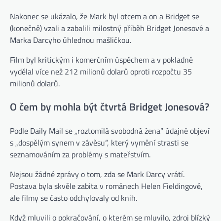
Nakonec se ukázalo, že Mark byl otcem a on a Bridget se
(konečně) vzali a zabalili milostný příběh Bridget Jonesové a
Marka Darcyho úhlednou mašličkou.
Film byl kritickým i komerčním úspěchem a v pokladně
vydělal více než 212 milionů dolarů oproti rozpočtu 35
milionů dolarů.
O čem by mohla být čtvrtá Bridget Jonesová?
Podle Daily Mail se „roztomilá svobodná žena“ údajně objeví
s „dospělým synem v závěsu“, který vymění strasti se
seznamováním za problémy s mateřstvím.
Nejsou žádné zprávy o tom, zda se Mark Darcy vrátí.
Postava byla skvěle zabita v románech Helen Fieldingové,
ale filmy se často odchylovaly od knih.
Když mluvili o pokračování, o kterém se mluvilo, zdroj blízký