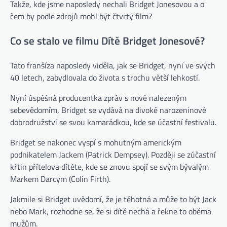
Takže, kde jsme naposledy nechali Bridget Jonesovou a o
čem by podle zdrojů mohl být čtvrtý film?
Co se stalo ve filmu Dítě Bridget Jonesové?
Tato franšíza naposledy viděla, jak se Bridget, nyní ve svých
40 letech, zabydlovala do života s trochu větší lehkostí.
Nyní úspěšná producentka zpráv s nově nalezeným
sebevědomím, Bridget se vydává na divoké narozeninové
dobrodružství se svou kamarádkou, kde se účastní festivalu.
Bridget se nakonec vyspí s mohutným americkým
podnikatelem Jackem (Patrick Dempsey). Později se zúčastní
křtin přítelova dítěte, kde se znovu spojí se svým bývalým
Markem Darcym (Colin Firth).
Jakmile si Bridget uvědomí, že je těhotná a může to být Jack
nebo Mark, rozhodne se, že si dítě nechá a řekne to oběma
mužům.