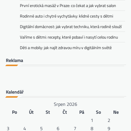
První erotická masáž v Praze: co čekat a jak vybrat salon
Rodinné auto i chytré vychytávky: klidné cesty s dětmi
Digitální domácnost: jak vybrat techniku, která rodině slouží
Vaříme s dětmi: recepty, které pobaví i nasytí celou rodinu
Děti a mobily: jak najít zdravou míru v digitálním světě
Reklama
Kalendář
Srpen 2026
Po
Út
St
Čt
Pá
So
Ne
1
2
3
4
5
6
7
8
9