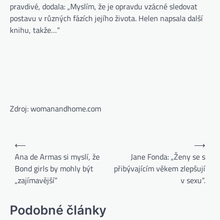
pravdivé, dodala: „Myslím, že je opravdu vzácné sledovat
postavu v různých fázích jejího života. Helen napsala další
knihu, takže…“
Zdroj: womanandhome.com
⟵
⟶
Ana de Armas si myslí, že
Jane Fonda: „Ženy se s
Bond girls by mohly být
přibývajícím věkem zlepšují
„zajímavější“
v sexu“.
Podobné články