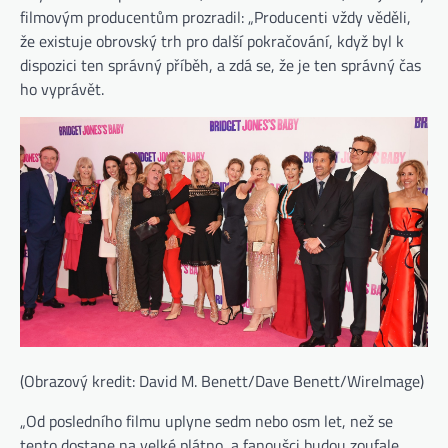
filmovým producentům prozradil: „Producenti vždy věděli,
že existuje obrovský trh pro další pokračování, když byl k
dispozici ten správný příběh, a zdá se, že je ten správný čas
ho vyprávět.
(Obrazový kredit: David M. Benett/Dave Benett/WireImage)
„Od posledního filmu uplyne sedm nebo osm let, než se
tento dostane na velké plátno, a fanoušci budou zoufale