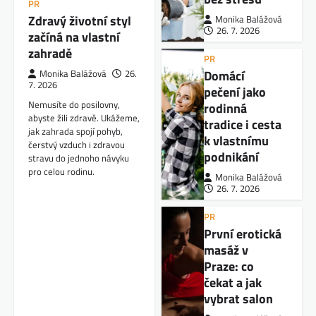
PR
Zdravý životní styl
Monika Balážová
26. 7. 2026
začíná na vlastní
zahradě
PR
Domácí
Monika Balážová
26.
7. 2026
pečení jako
Nemusíte do posilovny,
rodinná
abyste žili zdravě. Ukážeme,
tradice i cesta
jak zahrada spojí pohyb,
k vlastnímu
čerstvý vzduch i zdravou
podnikání
stravu do jednoho návyku
pro celou rodinu.
Monika Balážová
26. 7. 2026
PR
První erotická
masáž v
Praze: co
čekat a jak
vybrat salon