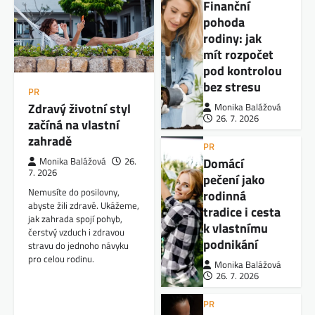
Finanční
pohoda
rodiny: jak
mít rozpočet
pod kontrolou
bez stresu
PR
Zdravý životní styl
Monika Balážová
26. 7. 2026
začíná na vlastní
zahradě
PR
Domácí
Monika Balážová
26.
7. 2026
pečení jako
Nemusíte do posilovny,
rodinná
abyste žili zdravě. Ukážeme,
tradice i cesta
jak zahrada spojí pohyb,
k vlastnímu
čerstvý vzduch i zdravou
podnikání
stravu do jednoho návyku
pro celou rodinu.
Monika Balážová
26. 7. 2026
PR