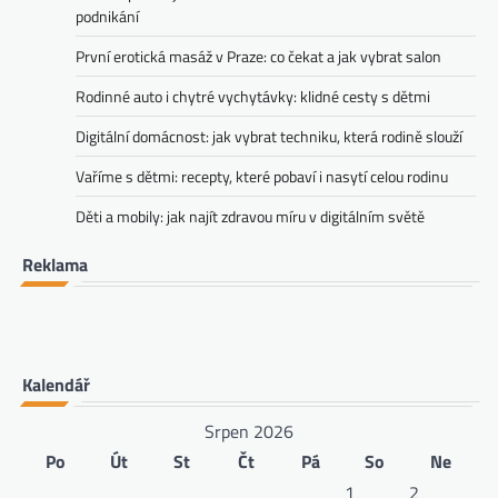
podnikání
První erotická masáž v Praze: co čekat a jak vybrat salon
Rodinné auto i chytré vychytávky: klidné cesty s dětmi
Digitální domácnost: jak vybrat techniku, která rodině slouží
Vaříme s dětmi: recepty, které pobaví i nasytí celou rodinu
Děti a mobily: jak najít zdravou míru v digitálním světě
Reklama
Kalendář
Srpen 2026
Po
Út
St
Čt
Pá
So
Ne
1
2