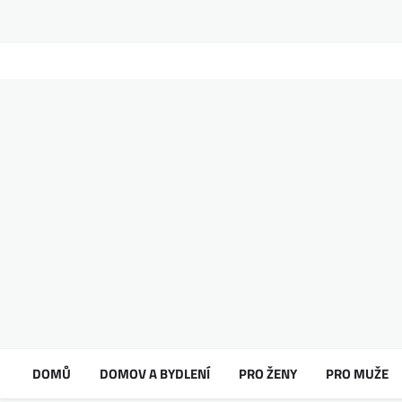
DOMŮ
DOMOV A BYDLENÍ
PRO ŽENY
PRO MUŽE