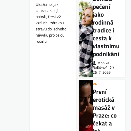
Ukážeme, jak
pečení
zahrada spojí
jako
pohyb, čerstvý
rodinná
vzduch i zdravou
tradice i
stravu do jednoho
návyku pro celou
cesta k
rodinu.
vlastnímu
podnikání
Monika
Balážová
26. 7. 2026
PR
První
erotická
masáž v
Praze: co
čekat a