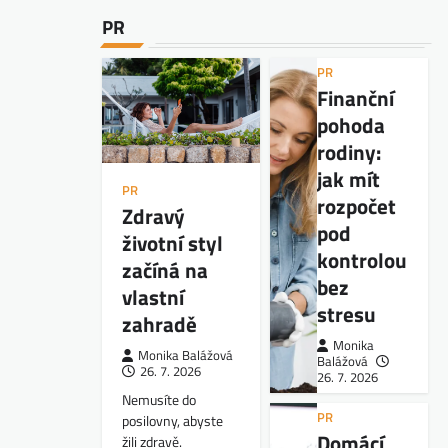
PR
PR
Finanční
pohoda
rodiny:
jak mít
PR
rozpočet
Zdravý
pod
životní styl
kontrolou
začíná na
bez
vlastní
stresu
zahradě
Monika
Monika Balážová
Balážová
26. 7. 2026
26. 7. 2026
Nemusíte do
PR
posilovny, abyste
Domácí
žili zdravě.