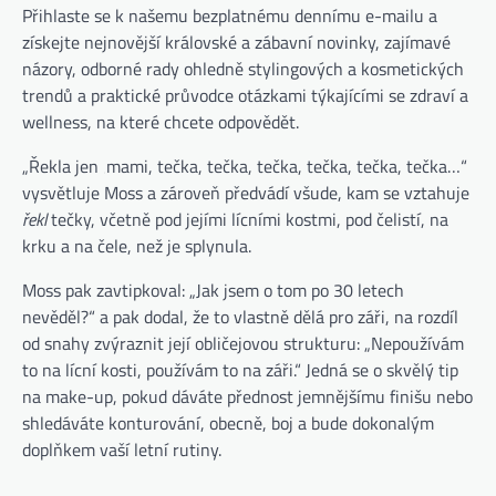
Přihlaste se k našemu bezplatnému dennímu e-mailu a
získejte nejnovější královské a zábavní novinky, zajímavé
názory, odborné rady ohledně stylingových a kosmetických
trendů a praktické průvodce otázkami týkajícími se zdraví a
wellness, na které chcete odpovědět.
„Řekla jen ‚mami, tečka, tečka, tečka, tečka, tečka, tečka…“
vysvětluje Moss a zároveň předvádí všude, kam se vztahuje
řekl
tečky, včetně pod jejími lícními kostmi, pod čelistí, na
krku a na čele, než je splynula.
Moss pak zavtipkoval: „Jak jsem o tom po 30 letech
nevěděl?“ a pak dodal, že to vlastně dělá pro záři, na rozdíl
od snahy zvýraznit její obličejovou strukturu: „Nepoužívám
to na lícní kosti, používám to na záři.“ Jedná se o skvělý tip
na make-up, pokud dáváte přednost jemnějšímu finišu nebo
shledáváte konturování, obecně, boj a bude dokonalým
doplňkem vaší letní rutiny.