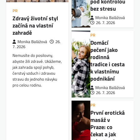
pod kontrolou
bez stresu
PR
Zdravý životní styl
Monika Balážová
26. 7. 2026
začíná na vlastní
zahradě
PR
Domácí
Monika Balážová
26.
7. 2026
pečení jako
Nemusíte do posilovny,
rodinná
abyste žili zdravě. Ukážeme,
tradice i cesta
jak zahrada spojí pohyb,
k vlastnímu
čerstvý vzduch i zdravou
podnikání
stravu do jednoho návyku
pro celou rodinu.
Monika Balážová
26. 7. 2026
PR
První erotická
masáž v
Praze: co
čekat a jak