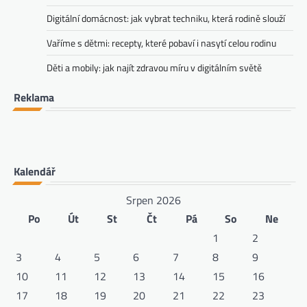
Digitální domácnost: jak vybrat techniku, která rodině slouží
Vaříme s dětmi: recepty, které pobaví i nasytí celou rodinu
Děti a mobily: jak najít zdravou míru v digitálním světě
Reklama
Kalendář
Srpen 2026
Po
Út
St
Čt
Pá
So
Ne
1
2
3
4
5
6
7
8
9
10
11
12
13
14
15
16
17
18
19
20
21
22
23