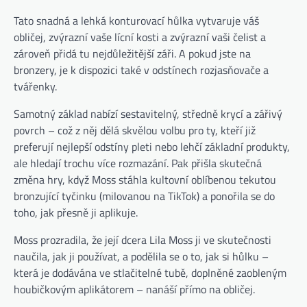
Tato snadná a lehká konturovací hůlka vytvaruje váš
obličej, zvýrazní vaše lícní kosti a zvýrazní vaši čelist a
zároveň přidá tu nejdůležitější záři. A pokud jste na
bronzery, je k dispozici také v odstínech rozjasňovače a
tvářenky.
Samotný základ nabízí sestavitelný, středně krycí a zářivý
povrch – což z něj dělá skvělou volbu pro ty, kteří již
preferují nejlepší odstíny pleti nebo lehčí základní produkty,
ale hledají trochu více rozmazání. Pak přišla skutečná
změna hry, když Moss stáhla kultovní oblíbenou tekutou
bronzující tyčinku (milovanou na TikTok) a ponořila se do
toho, jak přesně ji aplikuje.
Moss prozradila, že její dcera Lila Moss ji ve skutečnosti
naučila, jak ji používat, a podělila se o to, jak si hůlku –
která je dodávána ve stlačitelné tubě, doplněné zaobleným
houbičkovým aplikátorem – nanáší přímo na obličej.