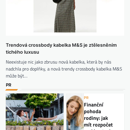
Trendová crossbody kabelka M&S je ztělesněním
tichého luxusu
Neexistuje nic jako zbrusu nová kabelka, která by nás
nadchla pro doplňky, a nová trendy crossbody kabelka M&S
může být…
PR
PR
Finanční
pohoda
rodiny: jak
mít rozpočet