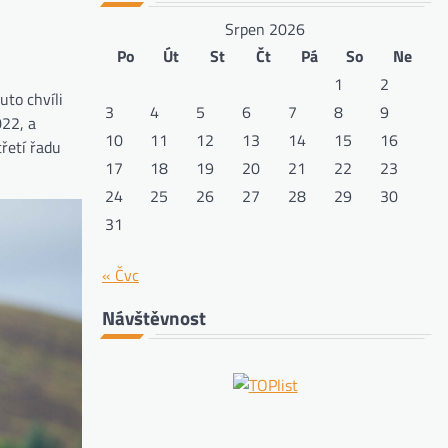
Srpen 2026
Po
Út
St
Čt
Pá
So
Ne
1
2
uto chvíli
3
4
5
6
7
8
9
022, a
10
11
12
13
14
15
16
řetí řadu
17
18
19
20
21
22
23
24
25
26
27
28
29
30
31
« Čvc
Návštěvnost