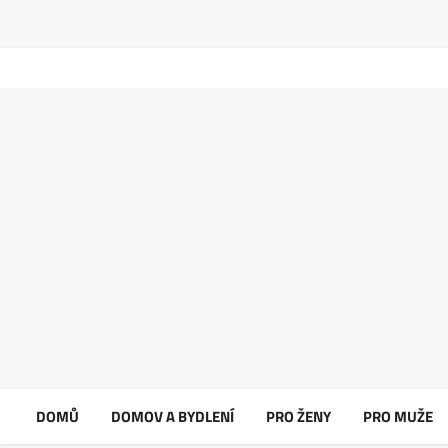
DOMŮ
DOMOV A BYDLENÍ
PRO ŽENY
PRO MUŽE