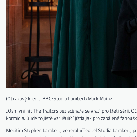
(Obrazový kredit: BBC/Studio Lambert/Mark Mainz)
„Osmivní hit The Traitors bez scénáře se vrátí pro třetí sérii. 
kormidla. Bude to jistě vzrušující jízda jak pro zapálené fanouš
Mezitím Stephen Lambert, generální ředitel Studia Lambert, pro