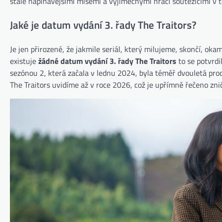
stále napínavějšími misemi a výjimečnými hráči soutěžícími v t
Jaké je datum vydání 3. řady The Traitors?
Je jen přirozené, že jakmile seriál, který milujeme, skončí, ok
existuje
žádné datum vydání 3. řady The Traitors
to se potvrdi
sezónou 2, která začala v lednu 2024, byla téměř dvouletá prodl
The Traitors uvidíme až v roce 2026, což je upřímně řečeno zni