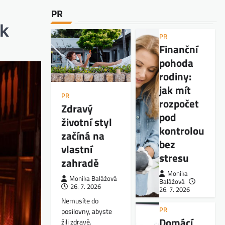
PR
ík
PR
Finanční
pohoda
rodiny:
jak mít
PR
rozpočet
Zdravý
pod
životní styl
kontrolou
začíná na
bez
vlastní
stresu
zahradě
Monika
Monika Balážová
Balážová
26. 7. 2026
26. 7. 2026
Nemusíte do
PR
posilovny, abyste
Domácí
žili zdravě.