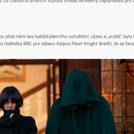
o, co Claudiina brilantní stylová Sinead McKeefry naplánovala pro 
jsou před námi bez každotýdenního vyhoštění, výzev a „vražd“, bylo 
la ředitelka BBC pro zábavu Kalpna Patel-Knight škádlil, že se fa