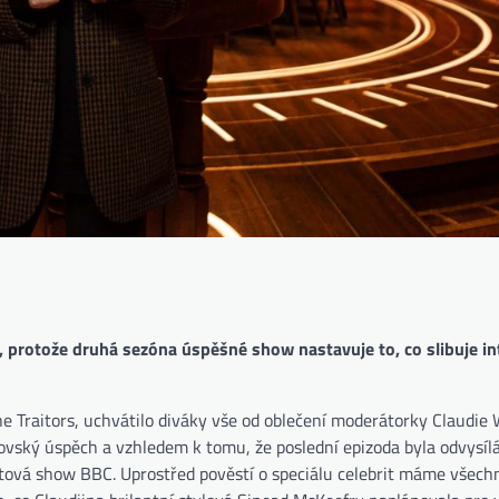
ů, protože druhá sezóna úspěšné show nastavuje to, co slibuje in
he Traitors, uchvátilo diváky vše od oblečení moderátorky Claudie
rovský úspěch a vzhledem k tomu, že poslední epizoda byla odvysíl
hitová show BBC. Uprostřed pověstí o speciálu celebrit máme všech