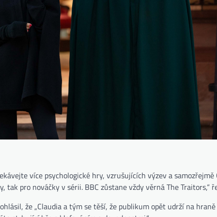
Očekávejte více psychologické hry, vzrušujících výzev a samozřejmě 
ky, tak pro nováčky v sérii. BBC zůstane vždy věrná The Traitors,“ ř
hlásil, že „Claudia a tým se těší, že publikum opět udrží na hraně