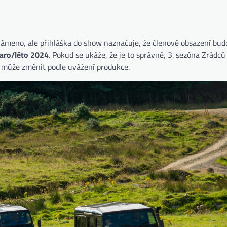
námeno, ale přihláška do show naznačuje, že členové obsazení bu
jaro/léto 2024
. Pokud se ukáže, že je to správné, 3. sezóna Zrádců
o může změnit podle uvážení produkce.