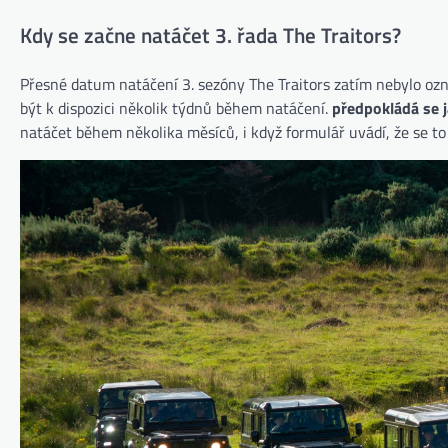
Kdy se začne natáčet 3. řada The Traitors?
Přesné datum natáčení 3. sezóny The Traitors zatím nebylo oz
být k dispozici několik týdnů během natáčení.
předpokládá se 
natáčet během několika měsíců, i když formulář uvádí, že se t