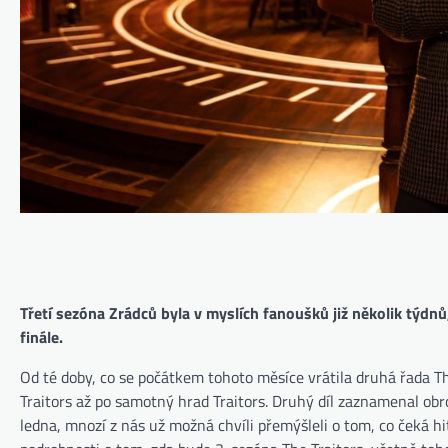
Třetí sezóna Zrádců byla v myslích fanoušků již několik týdn
finále.
Od té doby, co se počátkem tohoto měsíce vrátila druhá řada T
Traitors až po samotný hrad Traitors. Druhý díl zaznamenal ob
ledna, mnozí z nás už možná chvíli přemýšleli o tom, co čeká 