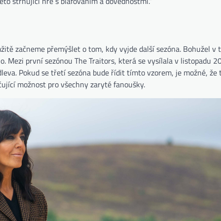
éto strhující hře s blafováním a dovednostmi.“
amžitě začneme přemýšlet o tom, kdy vyjde další sezóna. Bohužel v t
lo. Mezi první sezónou The Traitors, která se vysílala v listopadu 2
eva. Pokud se třetí sezóna bude řídit tímto vzorem, je možné, že t
čující možnost pro všechny zaryté fanoušky.