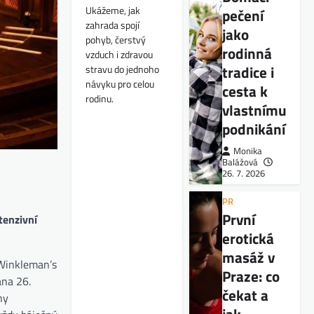
Ukážeme, jak
pečení
zahrada spojí
jako
pohyb, čerstvý
rodinná
vzduch i zdravou
tradice i
stravu do jednoho
návyku pro celou
cesta k
rodinu.
vlastnímu
podnikání
Monika
Balážová
26. 7. 2026
PR
První
tenzivní
erotická
masáž v
 Winkleman’s
Praze: co
ána 26.
čekat a
ny