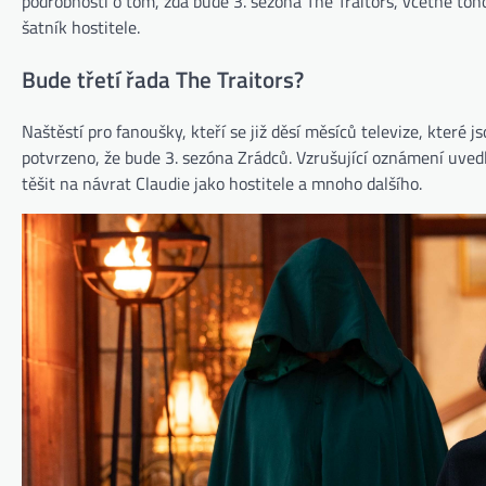
podrobnosti o tom, zda bude 3. sezóna The Traitors, včetně toh
šatník hostitele.
Bude třetí řada The Traitors?
Naštěstí pro fanoušky, kteří se již děsí měsíců televize, které 
potvrzeno, že bude 3. sezóna Zrádců. Vzrušující oznámení uved
těšit na návrat Claudie jako hostitele a mnoho dalšího.