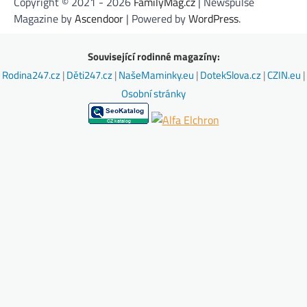
Copyright © 2021 - 2026
FamilyMag.cz
| Newspulse
Magazine by
Ascendoor
| Powered by
WordPress
.
Související rodinné magazíny:
Rodina247.cz
|
Děti247.cz
|
NašeMaminky.eu
|
DotekSlova.cz
|
CZIN.eu
|
Osobní stránky