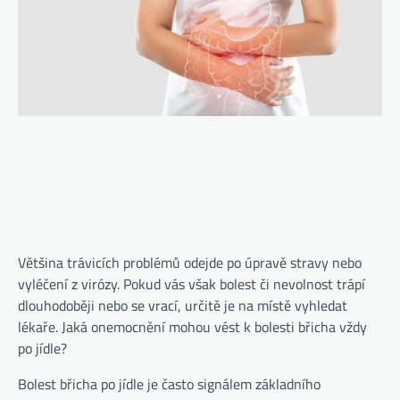
Většina trávicích problémů odejde po úpravě stravy nebo
vyléčení z virózy. Pokud vás však bolest či nevolnost trápí
dlouhodoběji nebo se vrací, určitě je na místě vyhledat
lékaře. Jaká onemocnění mohou vést k bolesti břicha vždy
po jídle?
Bolest břicha po jídle je často signálem základního