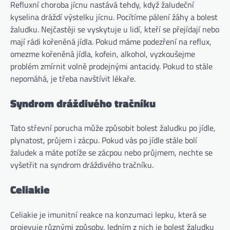
Refluxní choroba jícnu nastává tehdy, když žaludeční
kyselina dráždí výstelku jícnu. Pocítíme pálení žáhy a bolest
žaludku. Nejčastěji se vyskytuje u lidí, kteří se přejídají nebo
mají rádi kořeněná jídla. Pokud máme podezření na reflux,
omezme kořeněná jídla, kofein, alkohol, vyzkoušejme
problém zmírnit volně prodejnými antacidy. Pokud to stále
nepomáhá, je třeba navštívit lékaře.
Syndrom dráždivého tračníku
Tato střevní porucha může způsobit bolest žaludku po jídle,
plynatost, průjem i zácpu. Pokud vás po jídle stále bolí
žaludek a máte potíže se zácpou nebo průjmem, nechte se
vyšetřit na syndrom dráždivého tračníku.
Celiakie
Celiakie je imunitní reakce na konzumaci lepku, která se
projevuje různými způsoby. Jedním z nich je bolest žaludku