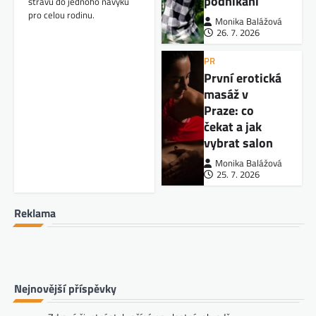
podnikání
stravu do jednoho návyku
pro celou rodinu.
Monika Balážová
26. 7. 2026
PR
První erotická
masáž v
Praze: co
čekat a jak
vybrat salon
Monika Balážová
25. 7. 2026
Reklama
Nejnovější příspěvky