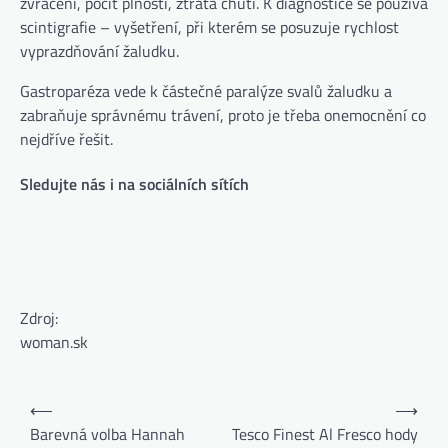
zvracení, pocit plnosti, ztráta chuti. K diagnostice se používá
scintigrafie – vyšetření, při kterém se posuzuje rychlost
vyprazdňování žaludku.
Gastroparéza vede k částečné paralýze svalů žaludku a
zabraňuje správnému trávení, proto je třeba onemocnění co
nejdříve řešit.
Sledujte nás i na sociálních sítích
Zdroj:
woman.sk
⟵
⟶
Barevná volba Hannah
Tesco Finest Al Fresco hody