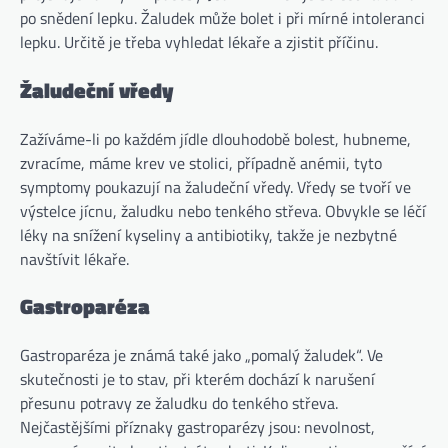
po snědení lepku. Žaludek může bolet i při mírné intoleranci
lepku. Určitě je třeba vyhledat lékaře a zjistit příčinu.
Žaludeční vředy
Zažíváme-li po každém jídle dlouhodobě bolest, hubneme,
zvracíme, máme krev ve stolici, případně anémii, tyto
symptomy poukazují na žaludeční vředy. Vředy se tvoří ve
výstelce jícnu, žaludku nebo tenkého střeva. Obvykle se léčí
léky na snížení kyseliny a antibiotiky, takže je nezbytné
navštívit lékaře.
Gastroparéza
Gastroparéza je známá také jako „pomalý žaludek“. Ve
skutečnosti je to stav, při kterém dochází k narušení
přesunu potravy ze žaludku do tenkého střeva.
Nejčastějšími příznaky gastroparézy jsou: nevolnost,