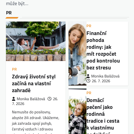
může být…
PR
PR
Finanční
pohoda
rodiny: jak
mít rozpočet
pod kontrolou
bez stresu
PR
Zdravý životní styl
Monika Balážová
26. 7. 2026
začíná na vlastní
zahradě
PR
Domácí
Monika Balážová
26.
7. 2026
pečení jako
Nemusíte do posilovny,
rodinná
abyste žili zdravě. Ukážeme,
tradice i cesta
jak zahrada spojí pohyb,
k vlastnímu
čerstvý vzduch i zdravou