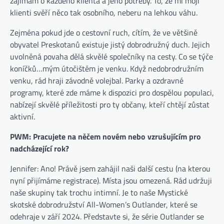
zajímám o každého klienta a jeho potřeby. To, že mi moji
klienti svěří něco tak osobního, neberu na lehkou váhu.
Zejména pokud jde o cestovní ruch, cítím, že ve většině
obyvatel Preskotanů existuje jistý dobrodružný duch. Jejich
uvolněná povaha dělá skvělé společníky na cesty. Co se týče
koníčků…mým útočištěm je venku. Když nedobrodružním
venku, rád hraji závodně volejbal. Parky a ozdravné
programy, které zde máme k dispozici pro dospělou populaci,
nabízejí skvělé příležitosti pro ty občany, kteří chtějí zůstat
aktivní.
PWM: Pracujete na něčem novém nebo vzrušujícím pro
nadcházející rok?
Jennifer: Ano! Právě jsem zahájil naši další cestu (na kterou
nyní přijímáme registrace). Místa jsou omezená. Rád udržuji
naše skupiny tak trochu intimní. Je to naše Mystické
skotské dobrodružství All-Women’s Outlander, které se
odehraje v září 2024. Představte si, že série Outlander se