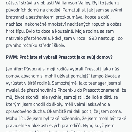
dětství strávila v oblasti Williamson Valley. Byl to jeden z
původních domů na chodbě. Pamatuji si, jak jsem se svými
bratranci a sestřenicemi prozkoumával kopce a dolů,
nacházel nekonečné množství nadržených ropuch a občas
hrot šípu. Bylo to docela kouzelné. Moje rodina se sem
natrvalo přestěhovala, když jsem v roce 1993 nastoupil do
prvního ročníku střední školy.
PWM: Proč jste si vybrali Prescott jako svůj domov?
Jennifer: Původně si moji rodiče vybrali Prescott jako náš
domov, abychom si mohli užívat pomalejší tempo života a
vyrůstat v širší rodině. Samozřejmě, jako teenager jsem si
myslel, že přestěhování z Phoenixu do Prescott znamená, že
můj život skončil, ale rychle jsem zjistil, že lidé a děti, se
kterými jsem chodil do školy, měli velmi laskavého a
opravdového ducha. Okamžitě mi dali pocit, že jsem doma.
Mohu říci, že jsem byl také požehnán, že jsem mohl být také
pravidelně v blízkosti svých prarodičů. Nyní, když jsem