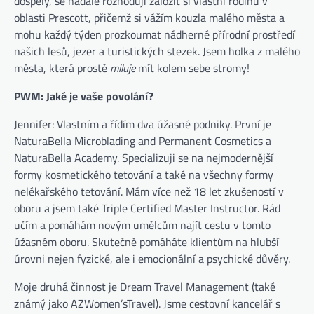
dospělý, se nadále rozhoduji založit si vlastní rodinu v
oblasti Prescott, přičemž si vážím kouzla malého města a
mohu každý týden prozkoumat nádherné přírodní prostředí
našich lesů, jezer a turistických stezek. Jsem holka z malého
města, která prostě
miluje
mít kolem sebe stromy!
PWM: Jaké je vaše povolání?
Jennifer: Vlastním a řídím dva úžasné podniky. První je
NaturaBella Microblading and Permanent Cosmetics a
NaturaBella Academy. Specializuji se na nejmodernější
formy kosmetického tetování a také na všechny formy
nelékařského tetování. Mám více než 18 let zkušeností v
oboru a jsem také Triple Certified Master Instructor. Rád
učím a pomáhám novým umělcům najít cestu v tomto
úžasném oboru. Skutečně pomáháte klientům na hlubší
úrovni nejen fyzické, ale i emocionální a psychické důvěry.
Moje druhá činnost je Dream Travel Management (také
známý jako AZWomen’sTravel). Jsme cestovní kancelář s