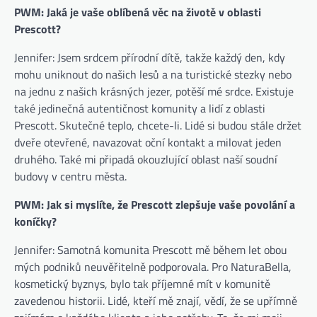
PWM: Jaká je vaše oblíbená věc na životě v oblasti
Prescott?
Jennifer: Jsem srdcem přírodní dítě, takže každý den, kdy
mohu uniknout do našich lesů a na turistické stezky nebo
na jednu z našich krásných jezer, potěší mé srdce. Existuje
také jedinečná autentičnost komunity a lidí z oblasti
Prescott. Skutečné teplo, chcete-li. Lidé si budou stále držet
dveře otevřené, navazovat oční kontakt a milovat jeden
druhého. Také mi připadá okouzlující oblast naší soudní
budovy v centru města.
PWM: Jak si myslíte, že Prescott zlepšuje vaše povolání a
koníčky?
Jennifer: Samotná komunita Prescott mě během let obou
mých podniků neuvěřitelně podporovala. Pro NaturaBella,
kosmetický byznys, bylo tak příjemné mít v komunitě
zavedenou historii. Lidé, kteří mě znají, vědí, že se upřímně