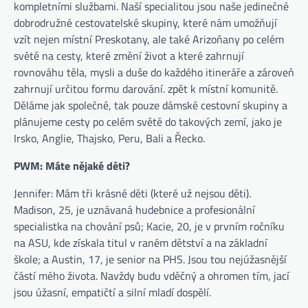
kompletními službami. Naší specialitou jsou naše jedinečné
dobrodružné cestovatelské skupiny, které nám umožňují
vzít nejen místní Preskotany, ale také Arizoňany po celém
světě na cesty, které změní život a které zahrnují
rovnováhu těla, mysli a duše do každého itineráře a zároveň
zahrnují určitou formu darování. zpět k místní komunitě.
Děláme jak společné, tak pouze dámské cestovní skupiny a
plánujeme cesty po celém světě do takových zemí, jako je
Irsko, Anglie, Thajsko, Peru, Bali a Řecko.
PWM: Máte nějaké děti?
Jennifer: Mám tři krásné děti (které už nejsou děti).
Madison, 25, je uznávaná hudebnice a profesionální
specialistka na chování psů; Kacie, 20, je v prvním ročníku
na ASU, kde získala titul v raném dětství a na základní
škole; a Austin, 17, je senior na PHS. Jsou tou nejúžasnější
částí mého života. Navždy budu vděčný a ohromen tím, jací
jsou úžasní, empatičtí a silní mladí dospělí.