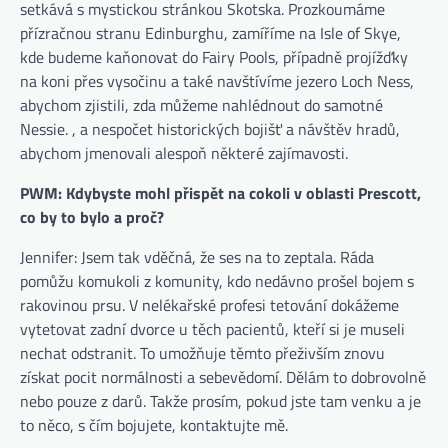
setkává s mystickou stránkou Skotska. Prozkoumáme
přízračnou stranu Edinburghu, zamíříme na Isle of Skye,
kde budeme kaňonovat do Fairy Pools, případně projížďky
na koni přes vysočinu a také navštívíme jezero Loch Ness,
abychom zjistili, zda můžeme nahlédnout do samotné
Nessie. , a nespočet historických bojišť a návštěv hradů,
abychom jmenovali alespoň některé zajímavosti.
PWM: Kdybyste mohl přispět na cokoli v oblasti Prescott,
co by to bylo a proč?
Jennifer: Jsem tak vděčná, že ses na to zeptala. Ráda
pomůžu komukoli z komunity, kdo nedávno prošel bojem s
rakovinou prsu. V nelékařské profesi tetování dokážeme
vytetovat zadní dvorce u těch pacientů, kteří si je museli
nechat odstranit. To umožňuje těmto přeživším znovu
získat pocit normálnosti a sebevědomí. Dělám to dobrovolně
nebo pouze z darů. Takže prosím, pokud jste tam venku a je
to něco, s čím bojujete, kontaktujte mě.