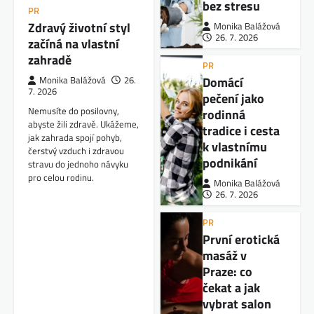
bez stresu
PR
Zdravý životní styl
Monika Balážová
26. 7. 2026
začíná na vlastní
zahradě
PR
Domácí
Monika Balážová
26.
7. 2026
pečení jako
Nemusíte do posilovny,
rodinná
abyste žili zdravě. Ukážeme,
tradice i cesta
jak zahrada spojí pohyb,
k vlastnímu
čerstvý vzduch i zdravou
podnikání
stravu do jednoho návyku
pro celou rodinu.
Monika Balážová
26. 7. 2026
PR
První erotická
masáž v
Praze: co
čekat a jak
vybrat salon