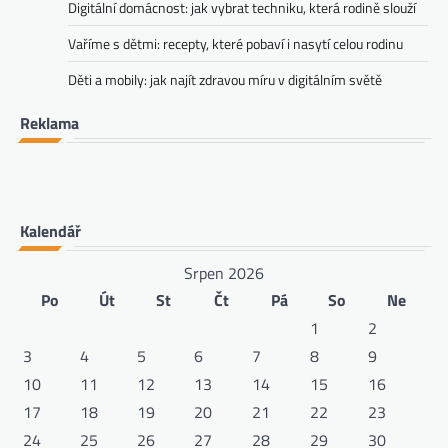
Digitální domácnost: jak vybrat techniku, která rodině slouží
Vaříme s dětmi: recepty, které pobaví i nasytí celou rodinu
Děti a mobily: jak najít zdravou míru v digitálním světě
Reklama
Kalendář
Srpen 2026
Po
Út
St
Čt
Pá
So
Ne
1
2
3
4
5
6
7
8
9
10
11
12
13
14
15
16
17
18
19
20
21
22
23
24
25
26
27
28
29
30