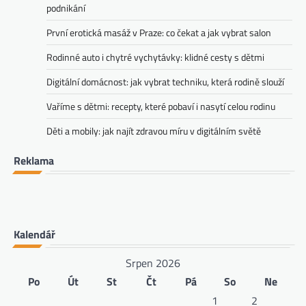
podnikání
První erotická masáž v Praze: co čekat a jak vybrat salon
Rodinné auto i chytré vychytávky: klidné cesty s dětmi
Digitální domácnost: jak vybrat techniku, která rodině slouží
Vaříme s dětmi: recepty, které pobaví i nasytí celou rodinu
Děti a mobily: jak najít zdravou míru v digitálním světě
Reklama
Kalendář
Srpen 2026
Po
Út
St
Čt
Pá
So
Ne
1
2