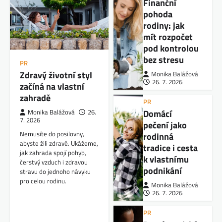
Finanční
pohoda
rodiny: jak
mít rozpočet
pod kontrolou
bez stresu
PR
Zdravý životní styl
Monika Balážová
26. 7. 2026
začíná na vlastní
zahradě
PR
Domácí
Monika Balážová
26.
7. 2026
pečení jako
Nemusíte do posilovny,
rodinná
abyste žili zdravě. Ukážeme,
tradice i cesta
jak zahrada spojí pohyb,
k vlastnímu
čerstvý vzduch i zdravou
podnikání
stravu do jednoho návyku
pro celou rodinu.
Monika Balážová
26. 7. 2026
PR