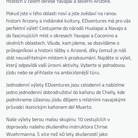
místech v celém okrese Yavapai a severní Arizoně.
Pokud jste v této oblasti noví a jste zvědaví na ranou
historii Arizony a indiánské kultury, EDventures má pro vás
perfektní výlet! Cestujeme do národů Hualapai a Navajo a
do fascinujících míst v okresech Yavapai a Coconino a
okolních oblastech. Všude, kam jdeme, se dozvídáme o
průkopníkovi a historii těžby v Arizoně, díky čemuž je náš
stát neuvěřitelným místem k prozkoumání. Najděte si výlet,
který odpovídá vaší úrovni aktivity. Vyberte si pohodovou
jízdu nebo se přihlaste na ambicióznější túru.
Jednodenní výlety EDventures jsou celodenní a nabízíme
jedno jednodenní dobrodružství do kaňonu de Chelly, kde
podnikneme úžasnou jízdu džípem s místními navajskými
průvodci ikonickým kaňonem del Muerto.
Naše výlety berou malou skupinu 10 cestujících v
doprovodu našeho zkušeného instruktora Chrise
Wuehrmanna. S více než 40 lety zkušeností jako