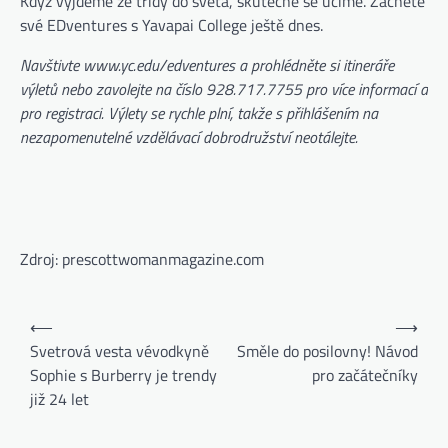
Když vyjdeme ze třídy do světa, skutečně se učíme. Začněte
své EDventures s Yavapai College ještě dnes.
Navštivte www.yc.edu/edventures a prohlédněte si itineráře
výletů nebo zavolejte na číslo 928.717.7755 pro více informací a
pro registraci. Výlety se rychle plní, takže s přihlášením na
nezapomenutelné vzdělávací dobrodružství neotálejte.
Zdroj: prescottwomanmagazine.com
⟵
⟶
Svetrová vesta vévodkyně
Směle do posilovny! Návod
Sophie s Burberry je trendy
pro začátečníky
již 24 let