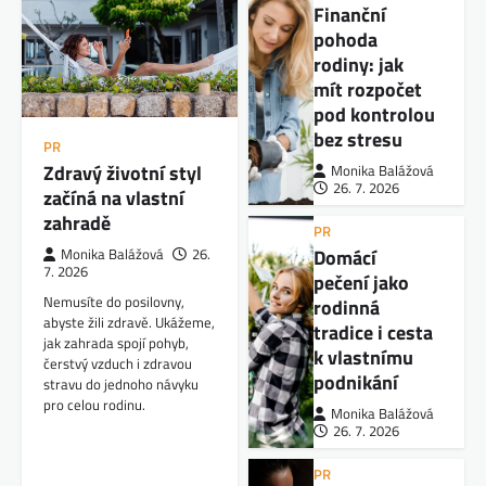
Finanční
pohoda
rodiny: jak
mít rozpočet
pod kontrolou
bez stresu
PR
Zdravý životní styl
Monika Balážová
26. 7. 2026
začíná na vlastní
zahradě
PR
Domácí
Monika Balážová
26.
7. 2026
pečení jako
Nemusíte do posilovny,
rodinná
abyste žili zdravě. Ukážeme,
tradice i cesta
jak zahrada spojí pohyb,
k vlastnímu
čerstvý vzduch i zdravou
podnikání
stravu do jednoho návyku
pro celou rodinu.
Monika Balážová
26. 7. 2026
PR