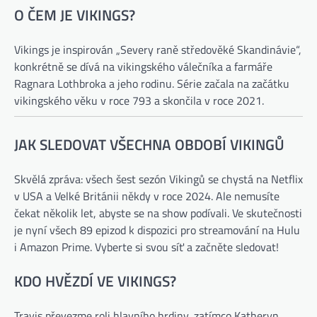
O ČEM JE VIKINGS?
Vikings je inspirován „Severy raně středověké Skandinávie“,
konkrétně se dívá na vikingského válečníka a farmáře
Ragnara Lothbroka a jeho rodinu. Série začala na začátku
vikingského věku v roce 793 a skončila v roce 2021.
JAK SLEDOVAT VŠECHNA OBDOBÍ VIKINGŮ
Skvělá zpráva: všech šest sezón Vikingů se chystá na Netflix
v USA a Velké Británii někdy v roce 2024. Ale nemusíte
čekat několik let, abyste se na show podívali. Ve skutečnosti
je nyní všech 89 epizod k dispozici pro streamování na Hulu
i Amazon Prime. Vyberte si svou síť a začněte sledovat!
KDO HVĚZDÍ VE VIKINGS?
Travis převezme roli hlavního hrdiny, zatímco Katheryn