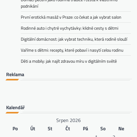
podnikání
První erotická masáž v Praze: co čekat a jak vybrat salon
Rodinné auto i chytré vychytávky: klidné cesty s dětmi
Digitální domácnost: jak vybrat techniku, která rodině slouží
Vaříme s dětmi: recepty, které pobaví i nasytí celou rodinu
Děti a mobily: jak najít zdravou míru v digitálním světě
Reklama
Kalendář
Srpen 2026
Po
Út
St
Čt
Pá
So
Ne
1
2