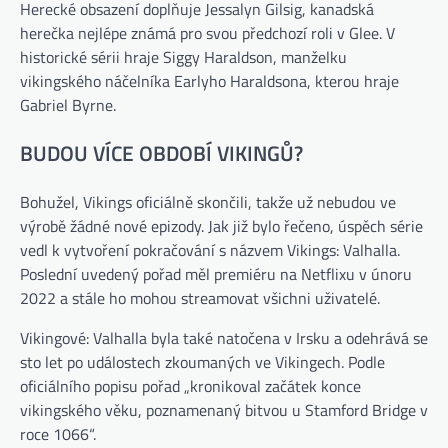
Herecké obsazení doplňuje Jessalyn Gilsig, kanadská
herečka nejlépe známá pro svou předchozí roli v Glee. V
historické sérii hraje Siggy Haraldson, manželku
vikingského náčelníka Earlyho Haraldsona, kterou hraje
Gabriel Byrne.
BUDOU VÍCE OBDOBÍ VIKINGŮ?
Bohužel, Vikings oficiálně skončili, takže už nebudou ve
výrobě žádné nové epizody. Jak již bylo řečeno, úspěch série
vedl k vytvoření pokračování s názvem Vikings: Valhalla.
Poslední uvedený pořad měl premiéru na Netflixu v únoru
2022 a stále ho mohou streamovat všichni uživatelé.
Vikingové: Valhalla byla také natočena v Irsku a odehrává se
sto let po událostech zkoumaných ve Vikingech. Podle
oficiálního popisu pořad „kronikoval začátek konce
vikingského věku, poznamenaný bitvou u Stamford Bridge v
roce 1066“.