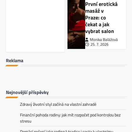
První erotická
masáž v
Praze: co
čekat a jak
vybrat salon
Monika Balážová
25. 7. 2026
Reklama
Nejnovější příspěvky
Zdravý životní styl začíná na vlastní zahradě
Finanční pohoda rodiny: jak mít rozpočet pod kontrolou bez
stresu
Domácí pečení jako rodinná tradice i cesta k vlastnímu