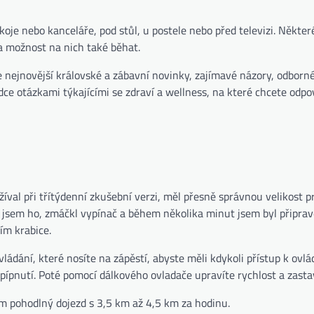
oje nebo kanceláře, pod stůl, u postele nebo před televizi. Někter
 a možnost na nich také běhat.
nejnovější královské a zábavní novinky, zajímavé názory, odborn
ce otázkami týkajícími se zdraví a wellness, na které chcete odpo
íval při třítýdenní zkušební verzi, měl přesně správnou velikost 
 jsem ho, zmáčkl vypínač a během několika minut jsem byl připrave
ím krabice.
ádání, které nosíte na zápěstí, abyste měli kdykoli přístup k ovl
ípnutí. Poté pomocí dálkového ovladače upravíte rychlost a zastaví
m pohodlný dojezd s 3,5 km až 4,5 km za hodinu.