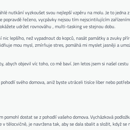
lé nutkání vyzkoušet svou nejlepší vzpěru na molu. Je to jedna 
že popravdě řečeno, vycpávky nejsou tím nejscintilujícím zařízením
okážete udržet rovnováhu , multi-tasking ve stejnou dobu.
ní nic lepšího, než vypadnout do kopců, nasát památky a zvuky pří
 zklidňuje mou mysl, zmírňuje stres, pomáhá mi myslet jasněji a um
ty, abych objevil víc toho, co mě baví. Jen letos jsem si našel cestu
ohodlí svého domova, aniž byste utráceli tisíce liber nebo potřebo
m pomohl dostat se z pohodlí vašeho domova. Vycházková podložka
 tělocvičně, je navržena tak, aby se dala sbalit a složit, když se 