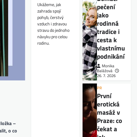
Ukážeme, jak
pečení
zahrada spojí
jako
pohyb, čerstvý
rodinná
vzduch i zdravou
tradice i
stravu do jednoho
návyku pro celou
cesta k
rodinu.
vlastnímu
podnikání
Monika
Balážová
26. 7. 2026
PR
První
erotická
masáž v
Praze: co
dložka –
čekat a
lit, o co