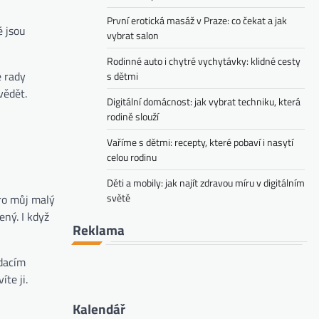
První erotická masáž v Praze: co čekat a jak
é jsou
vybrat salon
Rodinné auto i chytré vychytávky: klidné cesty
é rady
s dětmi
vědět.
Digitální domácnost: jak vybrat techniku, která
rodině slouží
Vaříme s dětmi: recepty, které pobaví i nasytí
celou rodinu
Děti a mobily: jak najít zdravou míru v digitálním
světě
pro můj malý
ný. I když
Reklama
ádacím
te ji.
Kalendář