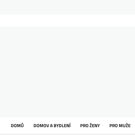
DOMŮ
DOMOV A BYDLENÍ
PRO ŽENY
PRO MUŽE