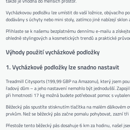
takže je vhodná do menších prostor.
Vycházkovou podložku lze umístit do vaší ložnice, obývacího pok
dodávány s úchyty nebo mini stoly, zatímco jiné nabízejí sklon
Přihlaste se k našemu bezplatnému dennímu e-mailu a získejte 
ohledně stylingových a kosmetických trendů a praktické průvod
Výhody použití vycházkové podložky
1. Vycházkové podložky lze snadno nastavit
Treadmill Citysports (199,99 GBP na Amazonu), který jsem použ
řadový dům – a jeho nastavení nemohlo být jednodušší. Zapojil
při hmotnosti 17 kg možná budete potřebovat pomoc s vybalen
Běžecký pás spustíte stisknutím tlačítka na malém dálkovém ovl
prvkům. Než se běžecký pás začne pomalu pohybovat, zazní tři p
Přestože tento běžecký pás dosahuje 6 km za hodinu, našel jse