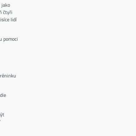
 jako
ň čtyři
íce lidí
ou pomoci
tréninku
die
ýt
“