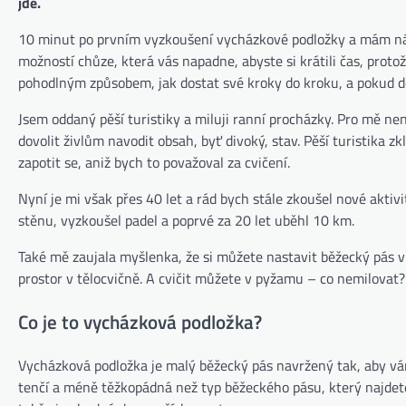
jde.
10 minut po prvním vyzkoušení vycházkové podložky a mám náh
možností chůze, která vás napadne, abyste si krátili čas, proto
pohodlným způsobem, jak dostat své kroky do kroku, a pokud d
Jsem oddaný pěší turistiky a miluji ranní procházky. Pro mě ne
dovolit živlům navodit obsah, byť divoký, stav. Pěší turistika
zapotit se, aniž bych to považoval za cvičení.
Nyní je mi však přes 40 let a rád bych stále zkoušel nové aktivi
stěnu, vyzkoušel padel a poprvé za 20 let uběhl 10 km.
Také mě zaujala myšlenka, že si můžete nastavit běžecký pás v p
prostor v tělocvičně. A cvičit můžete v pyžamu – co nemilovat?
Co je to vycházková podložka?
Vycházková podložka je malý běžecký pás navržený tak, aby vá
tenčí a méně těžkopádná než typ běžeckého pásu, který najdete v