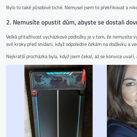
Bylo to také působivě tiché. Nemusel jsem to překřikovat a niko
2. Nemusíte opustit dům, abyste se dostali dov
Velká přitažlivost vycházkové podložky je v tom, že nemusíte 
své kroky před snídaní, když odpoledne čekám na dodávku a veče
Nejkratší procházka byla, když jsem čekal, až se konvice uvaří, 