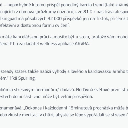
itě – nepochybně k tomu přispěl pohodlný kardio trend (také známý
racujících z domova (průzkumy naznačují, že 81 % z nás tráví alespo
ingpad má působivých 32 000 příspěvků jen na TikTok, přičemž tis
efektivní a dostupnou formu cvičení.
o máte kancelářskou práci a musíte být u stolu, protože vám moh
ušená PT a zakladatel wellness aplikace ARVRA.
 steady state), takže nabízí výhody silového a kardiovaskulárního 
ém,“ říká Spurling.
kloubům a stresovým hormonům,“ dodává. Nedávná světově první stu
estech dolní části zad může být velmi prospěšná.
, poznamenává. „Dokonce i každodenní 15minutová procházka může b
ebo zkuste meditaci v chůzi, abyste se lépe vypořádali se stresem.