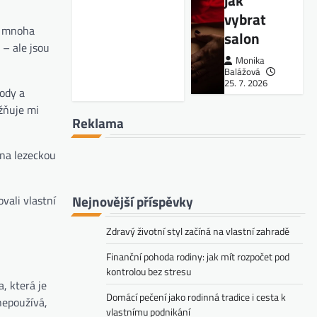
jak
vybrat
z mnoha
salon
 – ale jsou
Monika
Balážová
25. 7. 2026
rody a
ožňuje mi
Reklama
 na lezeckou
Nejnovější příspěvky
vali vlastní
Zdravý životní styl začíná na vlastní zahradě
Finanční pohoda rodiny: jak mít rozpočet pod
kontrolou bez stresu
, která je
Domácí pečení jako rodinná tradice i cesta k
nepoužívá,
vlastnímu podnikání