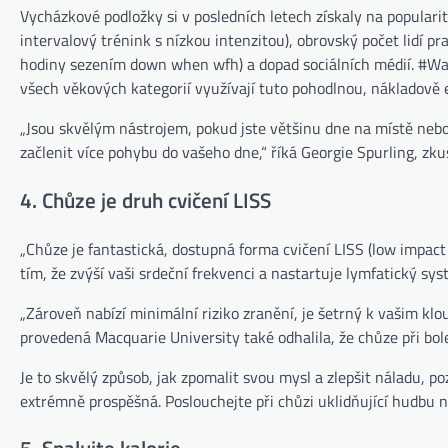
Vycházkové podložky si v posledních letech získaly na popular
intervalový trénink s nízkou intenzitou), obrovský počet lidí p
hodiny sezením down when wfh) a dopad sociálních médií. #Walk
všech věkových kategorií využívají tuto pohodlnou, nákladově 
„Jsou skvělým nástrojem, pokud jste většinu dne na místě neb
začlenit více pohybu do vašeho dne,“ říká Georgie Spurling, zk
4. Chůze je druh cvičení LISS
„Chůze je fantastická, dostupná forma cvičení LISS (low impact
tím, že zvýší vaši srdeční frekvenci a nastartuje lymfatický syst
„Zároveň nabízí minimální riziko zranění, je šetrný k vašim 
provedená Macquarie University také odhalila, že chůze při bol
Je to skvělý způsob, jak zpomalit svou mysl a zlepšit náladu
extrémně prospěšná. Poslouchejte při chůzi uklidňující hudbu n