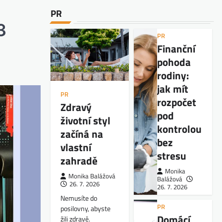
PR
3
PR
Finanční
pohoda
rodiny:
jak mít
PR
rozpočet
Zdravý
pod
životní styl
kontrolou
začíná na
bez
vlastní
stresu
zahradě
Monika
Monika Balážová
Balážová
26. 7. 2026
26. 7. 2026
Nemusíte do
PR
posilovny, abyste
Domácí
žili zdravě.