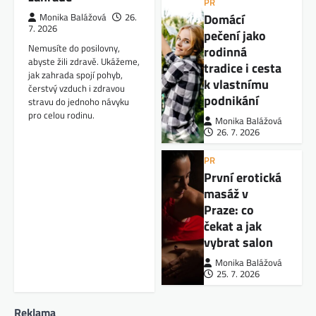
PR
Domácí
Monika Balážová
26.
7. 2026
pečení jako
Nemusíte do posilovny,
rodinná
abyste žili zdravě. Ukážeme,
tradice i cesta
jak zahrada spojí pohyb,
k vlastnímu
čerstvý vzduch i zdravou
podnikání
stravu do jednoho návyku
pro celou rodinu.
Monika Balážová
26. 7. 2026
PR
První erotická
masáž v
Praze: co
čekat a jak
vybrat salon
Monika Balážová
25. 7. 2026
Reklama