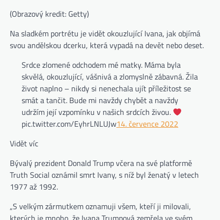
(Obrazový kredit: Getty)
Na sladkém portrétu je vidět okouzlující Ivana, jak objímá
svou andělskou dcerku, která vypadá na devět nebo deset.
Srdce zlomené odchodem mé matky. Máma byla
skvělá, okouzlující, vášnivá a zlomyslně zábavná. Žila
život naplno – nikdy si nenechala ujít příležitost se
smát a tančit. Bude mi navždy chybět a navždy
udržím její vzpomínku v našich srdcích živou.
pic.twitter.com/EyhrLNLUJw
14. července 2022
Vidět víc
Bývalý prezident Donald Trump včera na své platformě
Truth Social oznámil smrt Ivany, s níž byl ženatý v letech
1977 až 1992.
„S velkým zármutkem oznamuji všem, kteří ji milovali,
kterých je mnoho, že Ivana Trumpová zemřela ve svém