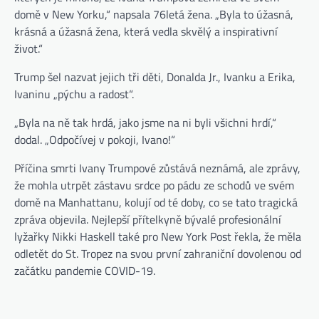
domě v New Yorku,“ napsala 76letá žena. „Byla to úžasná,
krásná a úžasná žena, která vedla skvělý a inspirativní
život.“
Trump šel nazvat jejich tři děti, Donalda Jr., Ivanku a Erika,
Ivaninu „pýchu a radost“.
„Byla na ně tak hrdá, jako jsme na ni byli všichni hrdí,“
dodal. „Odpočívej v pokoji, Ivano!“
Příčina smrti Ivany Trumpové zůstává neznámá, ale zprávy,
že mohla utrpět zástavu srdce po pádu ze schodů ve svém
domě na Manhattanu, kolují od té doby, co se tato tragická
zpráva objevila. Nejlepší přítelkyně bývalé profesionální
lyžařky Nikki Haskell také pro New York Post řekla, že měla
odletět do St. Tropez na svou první zahraniční dovolenou od
začátku pandemie COVID-19.