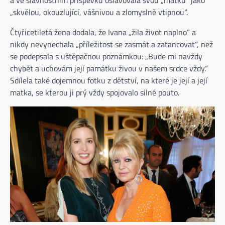
a ve slavnostním příspěvku oslavovala svou „matku“ jako
„skvělou, okouzlující, vášnivou a zlomyslně vtipnou“.
Čtyřicetiletá žena dodala, že Ivana „žila život naplno“ a
nikdy nevynechala „příležitost se zasmát a zatancovat“, než
se podepsala s uštěpačnou poznámkou: „Bude mi navždy
chybět a uchovám její památku živou v našem srdce vždy.“
Sdílela také dojemnou fotku z dětství, na které je její a její
matka, se kterou ji prý vždy spojovalo silné pouto.