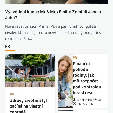
Vysvětlení konce Mr & Mrs Smith: Zemřeli Jane a
John?
Nová řada Amazon Prime, Pan a paní Smithovi potěší
diváky, kteří milují tento nový pohled na raný noughties
rom-com. Pan…
PR
PR
Finanční
pohoda
rodiny: jak
mít rozpočet
pod kontrolou
bez stresu
PR
Zdravý životní styl
Monika Balážová
26. 7. 2026
začíná na vlastní
zahradě