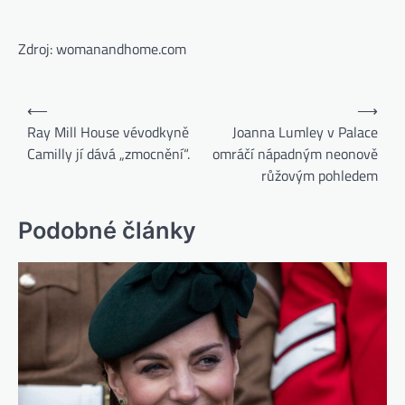
Zdroj: womanandhome.com
⟵
⟶
Ray Mill House vévodkyně
Joanna Lumley v Palace
Camilly jí dává „zmocnění“.
omráčí nápadným neonově
růžovým pohledem
Podobné články