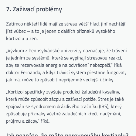
7. Zažívací problémy
Zatímco někteří lidé mají ze stresu větší hlad, jiní nechtějí
jíst vůbec – a to je jeden z dalších příznaků vysokého
kortizolu u žen.
„Výzkum z Pennsylvánské univerzity naznačuje, že trávení
je jedním ze systémů, které se vypínají stresovou reakcí,
aby se rezervovala energie na odvrácení nebezpečí,“ říká
doktor Fernando, a když trávicí systém přestane fungovat,
jak má, může to způsobit nepříjemné vedlejší účinky.
„Kortizol specificky zvyšuje produkci žaludeční kyseliny,
která může způsobit zácpu a zažívací potíže. Stres je také
spojován se syndromem dráždivého tračníku (IBS), který
způsobuje příznaky včetně žaludečních křečí, nadýmání,
průjmu a zácpy,“ říká.
Jak poznáte, že máte nerovnováhu kortizolu?