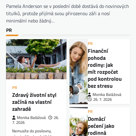
Pamela Anderson se v poslední době dostává do novinových
titulků, protože přijímá svou přirozenou záři a nosí
minimální nebo žádný…
PR
PR
Finanční
pohoda
rodiny: jak
mít rozpočet
pod kontrolou
bez stresu
PR
Zdravý životní styl
Monika Balážová
26. 7. 2026
začíná na vlastní
zahradě
PR
Domácí
Monika Balážová
26.
7. 2026
pečení jako
Nemusíte do posilovny,
rodinná