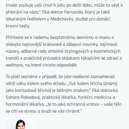
trvale zvyšuje vaši chuť k jídlu po delší dobu, může to vést k
přibírání na váze,“ říká doktor Fernando, který je také
lékařským ředitelem v Medichecks, službě pro domácí
krevní testy.
Přihlaste se k našemu bezplatnému dennímu e-mailu a
získejte nejnovější královské a zábavní novinky, zajímavé
názory, odborné rady ohledně stylingových a kosmetických
trendů a praktické průvodce otázkami týkajícími se zdraví a
wellness, na které chcete odpovědět.
To platí zejména v případě, že jste nedávno zaznamenali
větší váhu kolem svého středu. „Tuk kolem břicha (známý
jako kortizolové břicho) je běžným znakem,“ říká doktorka
Sohère Rokedová, praktická lékařka, funkční medicína a
hormonální lékařka. „Je to jako ochranná vrstva – vaše tělo
se cítí ve stresu a snaží se vás chránit.“