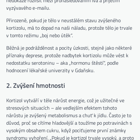
nedokáže rozlišit mezi pronásledováním lva a přijetím
vyzývavého e-mailu.
Přirozeně, pokud je tělo v neustálém stavu zvýšeného
kortizolu, má to dopad na naši náladu, protože tělo je trvale
v tomto režimu „boj nebo útěk“.
Běžná je podrážděnost a pocity úzkosti, stejně jako některé
příznaky deprese, protože nadbytek kortizolu může vést k
nedostatku serotoninu – aka „hormonu štěstí“, podle
hodnocení lékařské univerzity v Gdaňsku.
2. Zvýšení hmotnosti
Kortizol vytváří v těle nárůst energie, což je užitečné ve
stresových situacích – ale vedlejším efektem tohoto
nárůstu je zvýšený metabolismus a chuť k jídlu. Často je to
důvod, proč se cítíme hladovější a toužíme po potravinách s
vysokým obsahem cukru, když pociťujeme první známky
syndromu vyhoření. „Pokud je kortizol trvale vysoký, a proto