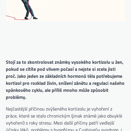
Stojí za to zkontrolovat známky vysokého kortizolu u žen,
pokud se cítíte pod vlivem počasí a nejste si zcela jisti
proč. Jako jeden ze základních hormonů těla potřebujeme
kortizol pro rozklad živin, snížení zánětu a regulaci našeho
spánkového cyklu, ale příliš mnoho může způsobit
problémy.
Nejčastější příčinou zvýšeného kortizolu je vyhoření z
práce, které se stalo chronickým (jinak známé jako obvyklé
vyhoření) s roky stresu. Mezi další příčiny patří vedlejší
účinky léků, problémy s hypofýzou a Cushingův syndrom, i