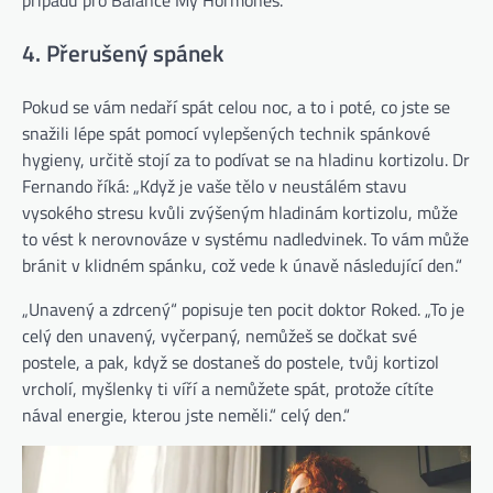
případů pro Balance My Hormones.
4. Přerušený spánek
Pokud se vám nedaří spát celou noc, a to i poté, co jste se
snažili lépe spát pomocí vylepšených technik spánkové
hygieny, určitě stojí za to podívat se na hladinu kortizolu. Dr
Fernando říká: „Když je vaše tělo v neustálém stavu
vysokého stresu kvůli zvýšeným hladinám kortizolu, může
to vést k nerovnováze v systému nadledvinek. To vám může
bránit v klidném spánku, což vede k únavě následující den.“
„Unavený a zdrcený“ popisuje ten pocit doktor Roked. „To je
celý den unavený, vyčerpaný, nemůžeš se dočkat své
postele, a pak, když se dostaneš do postele, tvůj kortizol
vrcholí, myšlenky ti víří a nemůžete spát, protože cítíte
nával energie, kterou jste neměli.“ celý den.“