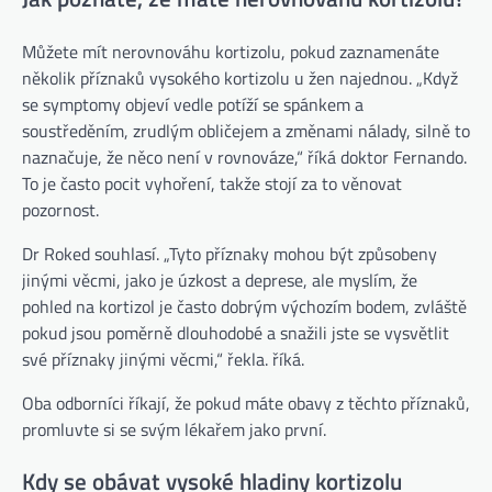
Můžete mít nerovnováhu kortizolu, pokud zaznamenáte
několik příznaků vysokého kortizolu u žen najednou. „Když
se symptomy objeví vedle potíží se spánkem a
soustředěním, zrudlým obličejem a změnami nálady, silně to
naznačuje, že něco není v rovnováze,“ říká doktor Fernando.
To je často pocit vyhoření, takže stojí za to věnovat
pozornost.
Dr Roked souhlasí. „Tyto příznaky mohou být způsobeny
jinými věcmi, jako je úzkost a deprese, ale myslím, že
pohled na kortizol je často dobrým výchozím bodem, zvláště
pokud jsou poměrně dlouhodobé a snažili jste se vysvětlit
své příznaky jinými věcmi,“ řekla. říká.
Oba odborníci říkají, že pokud máte obavy z těchto příznaků,
promluvte si se svým lékařem jako první.
Kdy se obávat vysoké hladiny kortizolu