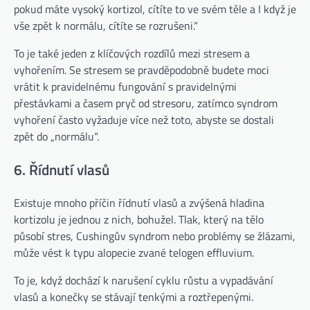
pokud máte vysoký kortizol, cítíte to ve svém těle a I když je
vše zpět k normálu, cítíte se rozrušeni.“
To je také jeden z klíčových rozdílů mezi stresem a
vyhořením. Se stresem se pravděpodobně budete moci
vrátit k pravidelnému fungování s pravidelnými
přestávkami a časem pryč od stresoru, zatímco syndrom
vyhoření často vyžaduje více než toto, abyste se dostali
zpět do „normálu“.
6. Řídnutí vlasů
Existuje mnoho příčin řídnutí vlasů a zvýšená hladina
kortizolu je jednou z nich, bohužel. Tlak, který na tělo
působí stres, Cushingův syndrom nebo problémy se žlázami,
může vést k typu alopecie zvané telogen effluvium.
To je, když dochází k narušení cyklu růstu a vypadávání
vlasů a konečky se stávají tenkými a roztřepenými.