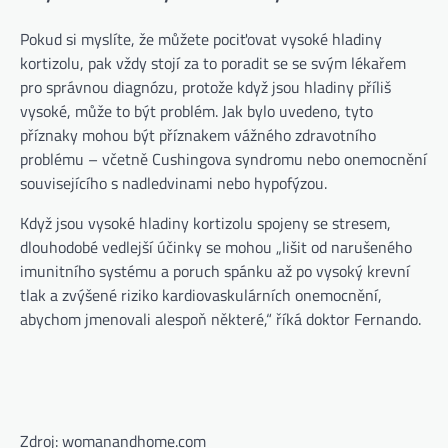
Pokud si myslíte, že můžete pociťovat vysoké hladiny
kortizolu, pak vždy stojí za to poradit se se svým lékařem
pro správnou diagnózu, protože když jsou hladiny příliš
vysoké, může to být problém. Jak bylo uvedeno, tyto
příznaky mohou být příznakem vážného zdravotního
problému – včetně Cushingova syndromu nebo onemocnění
souvisejícího s nadledvinami nebo hypofýzou.
Když jsou vysoké hladiny kortizolu spojeny se stresem,
dlouhodobé vedlejší účinky se mohou „lišit od narušeného
imunitního systému a poruch spánku až po vysoký krevní
tlak a zvýšené riziko kardiovaskulárních onemocnění,
abychom jmenovali alespoň některé,“ říká doktor Fernando.
Zdroj: womanandhome.com