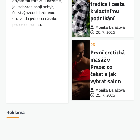
abyste žili zdravě. Ukážeme,
tradice i cesta
jak zahrada spojí pohyb,
k vlastnímu
čerstvý vzduch i zdravou
podnikání
stravu do jednoho návyku
pro celou rodinu.
Monika Balážová
26. 7. 2026
PR
První erotická
masáž v
Praze: co
čekat a jak
vybrat salon
Monika Balážová
25. 7. 2026
Reklama