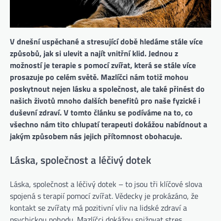
V dnešní uspěchané a stresující době hledáme stále více
způsobů, jak si ulevit a najít vnitřní klid. Jednou z
možností je terapie s pomocí zvířat, která se stále více
prosazuje po celém světě. Mazlíčci nám totiž mohou
poskytnout nejen lásku a společnost, ale také přinést do
našich životů mnoho dalších benefitů pro naše fyzické i
duševní zdraví. V tomto článku se podíváme na to, co
všechno nám tito chlupatí terapeuti dokážou nabídnout a
jakým způsobem nás jejich přítomnost obohacuje.
Láska, společnost a léčivý dotek
Láska, společnost a léčivý dotek – to jsou tři klíčové slova
spojená s terapií pomocí zvířat. Vědecky je prokázáno, že
kontakt se zvířaty má pozitivní vliv na lidské zdraví a
psychickou pohodu. Mazlíčci dokážou snižovat stres,