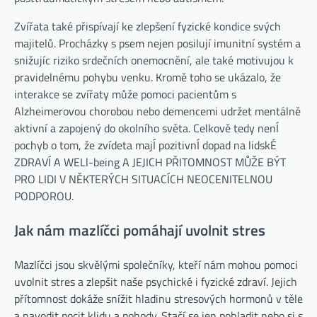
Zvířata také přispívají ke zlepšení fyzické kondice svých
majitelů. Procházky s psem nejen posilují imunitní systém a
snižujíc riziko srdečních onemocnění, ale také motivujou k
pravidelnému pohybu venku. Kromě toho se ukázalo, že
interakce se zvířaty může pomoci pacientům s
Alzheimerovou chorobou nebo demencemi udržet mentálně
aktivní a zapojený do okolního světa. Celkově tedy nenÍ
pochyb o tom, že zvídeta majÍ pozitivnÍ dopad na lidskÉ
ZDRAVÍ A WELl-being A JEJICH PŘITOMNOST MŮŽE BÝT
PRO LIDI V NĚKTERÝCH SITUACÍCH NEOCENITELNOU
PODPOROU.
Jak nám mazlíčci pomáhají uvolnit stres
Mazlíčci jsou skvělými společníky, kteří nám mohou pomoci
uvolnit stres a zlepšit naše psychické i fyzické zdraví. Jejich
přítomnost dokáže snížit hladinu stresových hormonů v těle
a navodit pocit klidu a pohody. Stačí se jen pohladit nebo si s