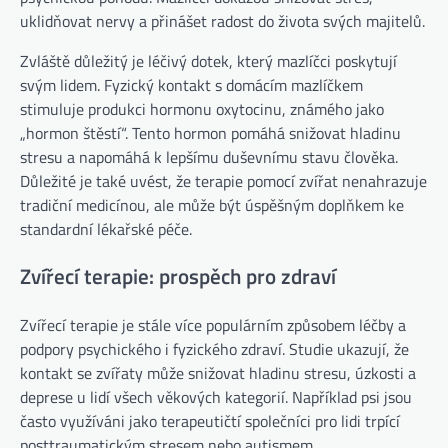
uklidňovat nervy a přinášet radost do života svých majitelů.
Zvláště důležitý je léčivý dotek, který mazlíčci poskytují
svým lidem. Fyzický kontakt s domácím mazlíčkem
stimuluje produkci hormonu oxytocinu, známého jako
„hormon štěstí“. Tento hormon pomáhá snižovat hladinu
stresu a napomáhá k lepšímu duševnímu stavu člověka.
Důležité je také uvést, že terapie pomocí zvířat nenahrazuje
tradiční medicínou, ale může být úspěšným doplňkem ke
standardní lékařské péče.
Zvířecí terapie: prospěch pro zdraví
Zvířecí terapie je stále více populárním způsobem léčby a
podpory psychického i fyzického zdraví. Studie ukazují, že
kontakt se zvířaty může snižovat hladinu stresu, úzkosti a
deprese u lidí všech věkových kategorií. Například psi jsou
často využíváni jako terapeutičtí společníci pro lidi trpící
posttraumatickým stresem nebo autismem.