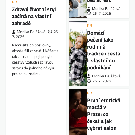
PR
Zdravý životní styl
Monika Balážová
26. 7. 2026
začíná na vlastní
zahradě
PR
Domácí
Monika Balážová
26.
7. 2026
pečení jako
Nemusíte do posilovny,
rodinná
abyste žili zdravě. Ukážeme,
tradice i cesta
jak zahrada spojí pohyb,
k vlastnímu
čerstvý vzduch i zdravou
podnikání
stravu do jednoho návyku
pro celou rodinu.
Monika Balážová
26. 7. 2026
PR
První erotická
masáž v
Praze: co
čekat a jak
vybrat salon