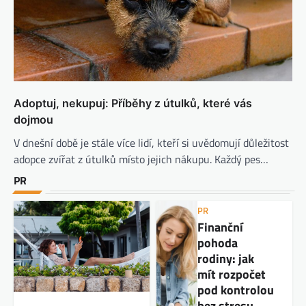
Adoptuj, nekupuj: Příběhy z útulků, které vás
dojmou
V dnešní době je stále více lidí, kteří si uvědomují důležitost
adopce zvířat z útulků místo jejich nákupu. Každý pes…
PR
PR
Finanční
pohoda
rodiny: jak
mít rozpočet
pod kontrolou
bez stresu