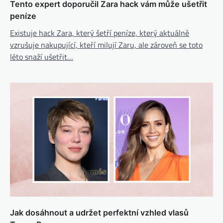
Tento expert doporučil Zara hack vám může ušetřit
peníze
Existuje hack Zara, který šetří peníze, který aktuálně
vzrušuje nakupující, kteří milují Zaru, ale zároveň se toto
léto snaží ušetřit…
Jak dosáhnout a udržet perfektní vzhled vlasů