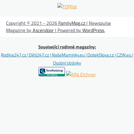
Copyright © 2021 - 2026
FamilyMag.cz
| Newspulse
Magazine by
Ascendoor
| Powered by
WordPress
.
Související rodinné magazíny:
Rodina247.cz
|
Děti247.cz
|
NašeMaminky.eu
|
DotekSlova.cz
|
CZIN.eu
|
Osobní stránky