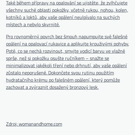
Také během přípravy na opalování se ujistěte, že zvlhčujete
všechny suché oblasti pokožky, včetně rukou, nohou, kolen,
kotníků a loktů, aby vaše opálení neulpívalo na suchých
místech a nebylo skvrnité.
Pro rovnoměrný povrch bez šmouh napumpujte své falešné
opálení na opalovací rukavice a aplikujte krouživými pohyby.
Poté, co se nechá rozvinout, smyjte vodicí barvu ve vlažné
sprše, než si pokožku osušte ručníkem – snažte se
minimalizovat jakékoli tření nebo drhnutí, aby vaše opálení
zůstalo neporušené. Dokončete svou rutinu použitím
hydratačního krému po falešném opálení, který pomůže
zachovat a zvýraznit dosažený bronzový lesk.
Zdroj: womanandhome.com