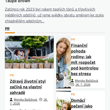
Taupe Brown
Zatímco rok 2023 byl rokem teplých tónů a třpytivých
měděných odstínů, už jsme svědky obratu směrem ke zcela
chladnějším odstínům…
PR
PR
Finanční
pohoda
rodiny: jak
mít rozpočet
pod kontrolou
bez stresu
PR
Zdravý životní styl
Monika Balážová
26. 7. 2026
začíná na vlastní
zahradě
PR
Domácí
Monika Balážová
26.
7. 2026
pečení jako