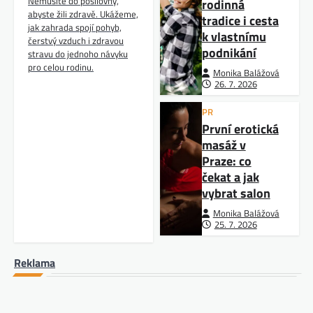
Nemusíte do posilovny,
rodinná
abyste žili zdravě. Ukážeme,
tradice i cesta
jak zahrada spojí pohyb,
k vlastnímu
čerstvý vzduch i zdravou
podnikání
stravu do jednoho návyku
pro celou rodinu.
Monika Balážová
26. 7. 2026
PR
První erotická
masáž v
Praze: co
čekat a jak
vybrat salon
Monika Balážová
25. 7. 2026
Reklama