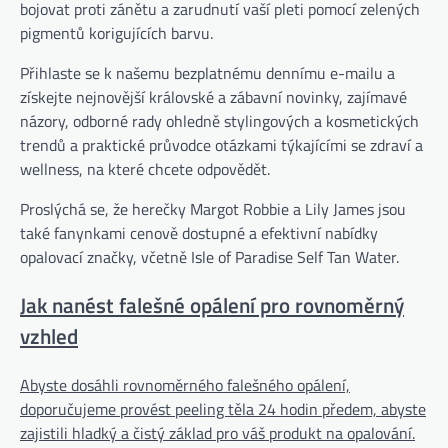
bojovat proti zánětu a zarudnutí vaší pleti pomocí zelených
pigmentů korigujících barvu.
Přihlaste se k našemu bezplatnému dennímu e-mailu a
získejte nejnovější královské a zábavní novinky, zajímavé
názory, odborné rady ohledně stylingových a kosmetických
trendů a praktické průvodce otázkami týkajícími se zdraví a
wellness, na které chcete odpovědět.
Proslýchá se, že herečky Margot Robbie a Lily James jsou
také fanynkami cenově dostupné a efektivní nabídky
opalovací značky, včetně Isle of Paradise Self Tan Water.
Jak nanést falešné opálení pro rovnoměrný
vzhled
Abyste dosáhli rovnoměrného falešného opálení,
doporučujeme provést peeling těla 24 hodin předem, abyste
zajistili hladký a čistý základ pro váš produkt na opalování.