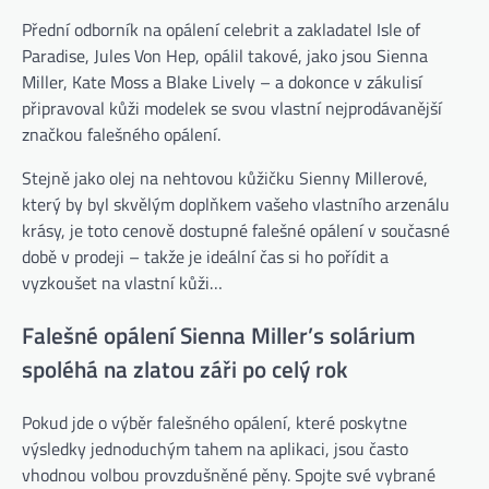
Přední odborník na opálení celebrit a zakladatel Isle of
Paradise, Jules Von Hep, opálil takové, jako jsou Sienna
Miller, Kate Moss a Blake Lively – a dokonce v zákulisí
připravoval kůži modelek se svou vlastní nejprodávanější
značkou falešného opálení.
Stejně jako olej na nehtovou kůžičku Sienny Millerové,
který by byl skvělým doplňkem vašeho vlastního arzenálu
krásy, je toto cenově dostupné falešné opálení v současné
době v prodeji – takže je ideální čas si ho pořídit a
vyzkoušet na vlastní kůži…
Falešné opálení Sienna Miller’s solárium
spoléhá na zlatou záři po celý rok
Pokud jde o výběr falešného opálení, které poskytne
výsledky jednoduchým tahem na aplikaci, jsou často
vhodnou volbou provzdušněné pěny. Spojte své vybrané