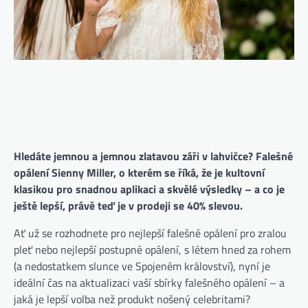
Hledáte jemnou a jemnou zlatavou záři v lahvičce? Falešné
opálení Sienny Miller, o kterém se říká, že je kultovní
klasikou pro snadnou aplikaci a skvělé výsledky – a co je
ještě lepší, právě teď je v prodeji se 40% slevou.
Ať už se rozhodnete pro nejlepší falešné opálení pro zralou
pleť nebo nejlepší postupné opálení, s létem hned za rohem
(a nedostatkem slunce ve Spojeném království), nyní je
ideální čas na aktualizaci vaší sbírky falešného opálení – a
jaká je lepší volba než produkt nošený celebritami?