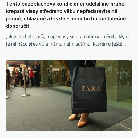
Tento bezoplachový kondicionér udělal mé hrubé,
krepaté vlasy středního věku nepředstavitelně
jemné, uhlazené a lesklé – nemohu ho dostatečně
doporučit
Jak jsem byl starší, moje vlasy se dramaticky změnily. Nyní,
je mi něco přes 40 a mému nejmladšímu, kterému ještě…