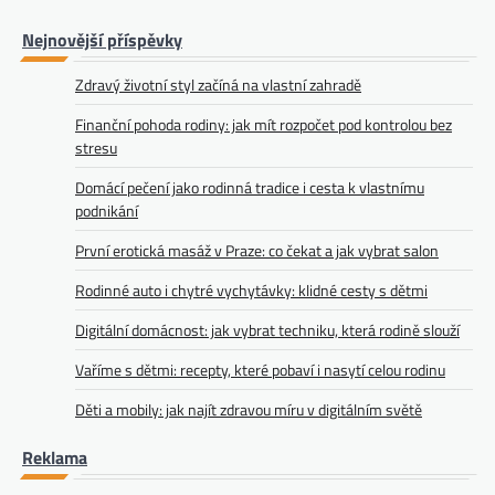
Nejnovější příspěvky
Zdravý životní styl začíná na vlastní zahradě
Finanční pohoda rodiny: jak mít rozpočet pod kontrolou bez
stresu
Domácí pečení jako rodinná tradice i cesta k vlastnímu
podnikání
První erotická masáž v Praze: co čekat a jak vybrat salon
Rodinné auto i chytré vychytávky: klidné cesty s dětmi
Digitální domácnost: jak vybrat techniku, která rodině slouží
Vaříme s dětmi: recepty, které pobaví i nasytí celou rodinu
Děti a mobily: jak najít zdravou míru v digitálním světě
Reklama