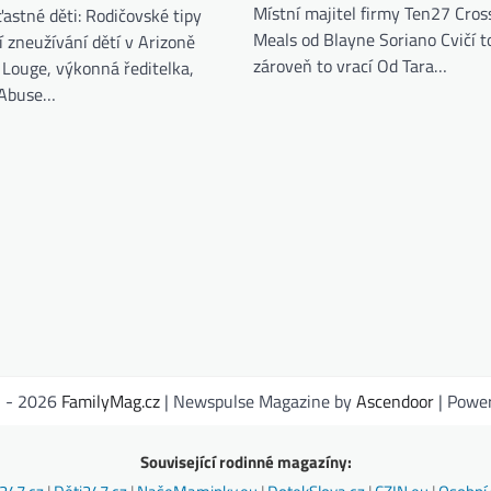
Místní majitel firmy Ten27 Cros
šťastné děti: Rodičovské tipy
Meals od Blayne Soriano Cvičí to
 zneužívání dětí v Arizoně
zároveň to vrací Od Tara…
e Louge, výkonná ředitelka,
 Abuse…
1 - 2026
FamilyMag.cz
| Newspulse Magazine by
Ascendoor
| Powe
Související rodinné magazíny: