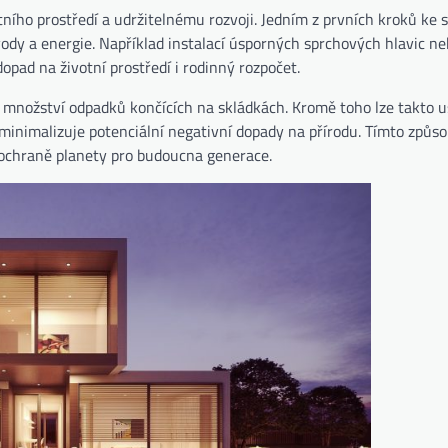
ního prostředí a udržitelnému rozvoji. Jedním z prvních kroků ke 
ody a energie. Například instalací úsporných sprchových hlavic n
dopad na životní prostředí i rodinný rozpočet.
e množství odpadků končících na skládkách. Kromě toho lze takto 
minimalizuje potenciální negativní dopady na přírodu. Tímto způs
 ochraně planety pro budoucna generace.