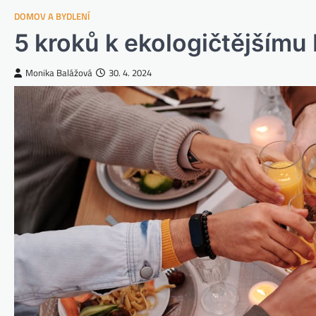
DOMOV A BYDLENÍ
5 kroků k ekologičtějšímu 
Monika Balážová
30. 4. 2024