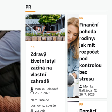
PR
PR
Finanční
pohoda
rodiny:
jak mít
PR
rozpočet
Zdravý
pod
životní styl
kontrolou
začíná na
bez
vlastní
stresu
zahradě
Monika
Monika Balážová
Balážová
26. 7. 2026
26. 7. 2026
Nemusíte do
PR
posilovny, abyste
Domácí
žili zdravě.