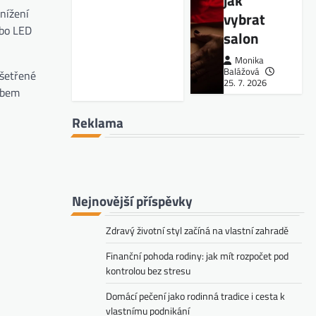
jak
snížení
vybrat
ebo LED
salon
Monika
Balážová
ušetřené
25. 7. 2026
obem
Reklama
Nejnovější příspěvky
Zdravý životní styl začíná na vlastní zahradě
Finanční pohoda rodiny: jak mít rozpočet pod
kontrolou bez stresu
Domácí pečení jako rodinná tradice i cesta k
vlastnímu podnikání