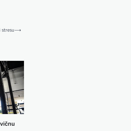
i stresu
⟶
cvičnu