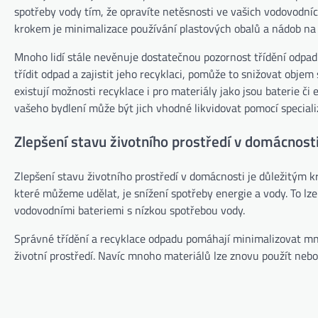
spotřeby vody tím, že opravíte netěsnosti ve vašich vodovodníc
krokem je minimalizace používání plastových obalů a nádob na j
Mnoho lidí stále nevěnuje dostatečnou pozornost třídění odpad
třídit odpad a zajistit jeho recyklaci, pomůže to snižovat obj
existují možnosti recyklace i pro materiály jako jsou baterie či
vašeho bydlení může být jich vhodné likvidovat pomocí special
Zlepšení stavu životního prostředí v domácnost
Zlepšení stavu životního prostředí v domácnosti je důležitým 
které můžeme udělat, je snížení spotřeby energie a vody. To lz
vodovodními bateriemi s nízkou spotřebou vody.
Správné třídění a recyklace odpadu pomáhají minimalizovat mno
životní prostředí. Navíc mnoho materiálů lze znovu použít nebo 