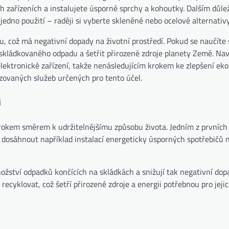
h zařízeních a instalujete úsporné sprchy a kohoutky. Dalším důle
edno použití – raději si vyberte skleněné nebo ocelové alternativy
u, což má negativní dopady na životní prostředí. Pokud se naučíte
em skládkovaného odpadu a šetřit přirozené zdroje planety Země. N
 elektronické zařízení, takže nenásledujícím krokem ke zlepšení eko
izovaných služeb určených pro tento účel.
i
krokem směrem k udržitelnějšímu způsobu života. Jedním z prvních
e dosáhnout například instalací energeticky úsporných spotřebičů 
žství odpadků končících na skládkách a snižují tak negativní dop
recyklovat, což šetří přirozené zdroje a energii potřebnou pro jeji