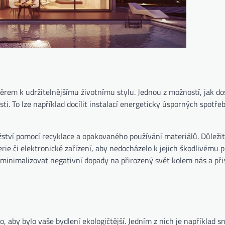
ěrem k udržitelnějšímu životnímu stylu. Jednou z možností, jak d
ti. To lze například docílit instalací energeticky úsporných spotře
ství pomocí recyklace a opakovaného používání materiálů. Důležit
rie či elektronické zařízení, aby nedocházelo k jejich škodlivému 
minimalizovat negativní dopady na přirozený svět kolem nás a př
aby bylo vaše bydlení ekologičtější. Jedním z nich je například sn