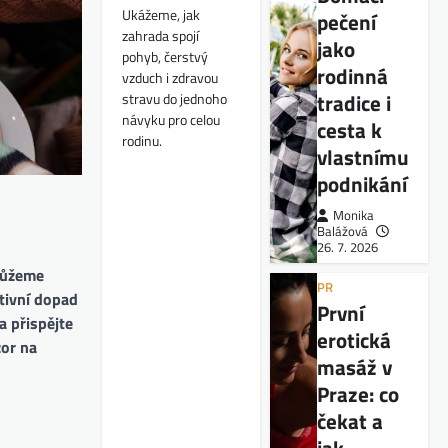
Ukážeme, jak
pečení
zahrada spojí
jako
pohyb, čerstvý
rodinná
vzduch i zdravou
tradice i
stravu do jednoho
návyku pro celou
cesta k
rodinu.
vlastnímu
podnikání
Monika
Balážová
26. 7. 2026
 můžeme
PR
ativní dopad
První
a přispějte
erotická
zor na
masáž v
Praze: co
čekat a