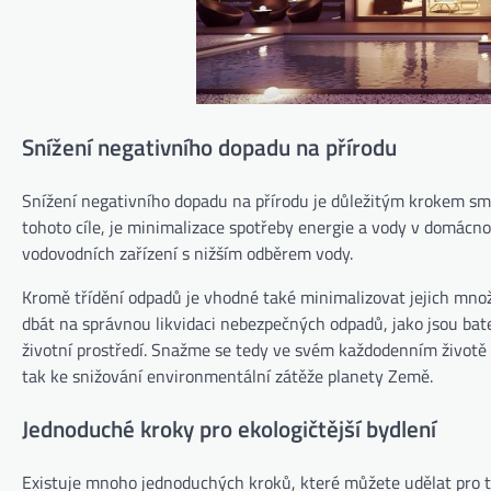
Snížení negativního dopadu na přírodu
Snížení negativního dopadu na přírodu je důležitým krokem sm
tohoto cíle, je minimalizace spotřeby energie a vody v domácnos
vodovodních zařízení s nižším odběrem vody.
Kromě třídění odpadů je vhodné také minimalizovat jejich množ
dbát na správnou likvidaci nebezpečných odpadů, jako jsou bate
životní prostředí. Snažme se tedy ve svém každodenním životě 
tak ke snižování environmentální zátěže planety Země.
Jednoduché kroky pro ekologičtější bydlení
Existuje mnoho jednoduchých kroků, které můžete udělat pro to, 