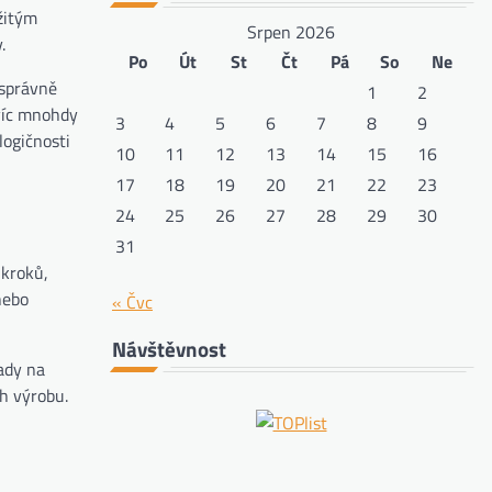
žitým
Srpen 2026
.
Po
Út
St
Čt
Pá
So
Ne
 správně
1
2
avíc mnohdy
3
4
5
6
7
8
9
logičnosti
10
11
12
13
14
15
16
17
18
19
20
21
22
23
24
25
26
27
28
29
30
31
 kroků,
nebo
« Čvc
Návštěvnost
ady na
ch výrobu.