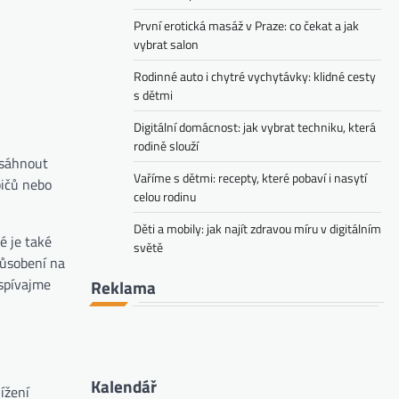
První erotická masáž v Praze: co čekat a jak
vybrat salon
Rodinné auto i chytré vychytávky: klidné cesty
s dětmi
Digitální domácnost: jak vybrat techniku, která
rodině slouží
osáhnout
Vaříme s dětmi: recepty, které pobaví i nasytí
bičů nebo
celou rodinu
Děti a mobily: jak najít zdravou míru v digitálním
é je také
světě
působení na
ispívajme
Reklama
Kalendář
ížení