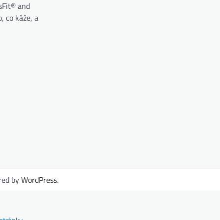
sFit® and
, co káže, a
red by
WordPress
.