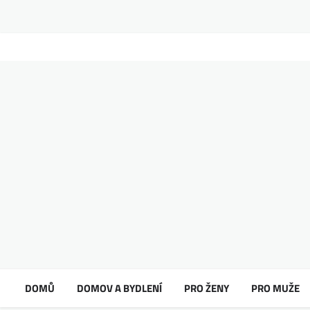
DOMŮ
DOMOV A BYDLENÍ
PRO ŽENY
PRO MUŽE