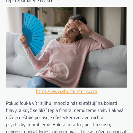
tepla zpomalené reakce.
https://www.shutterstock.com
Pokud fouká vítr z jihu, mnozí z nás si stěžují na bolesti
hlavy, a když se blíží teplá fronta, nemůžeme spát. Tlaková
níže a deštivé počasí je důsledkem zdravotních a
psychických problémů. Bolesti u srdce, pocit úzkosti,
deprese, podrážděnost nebo únava – to vše můžeme připsat