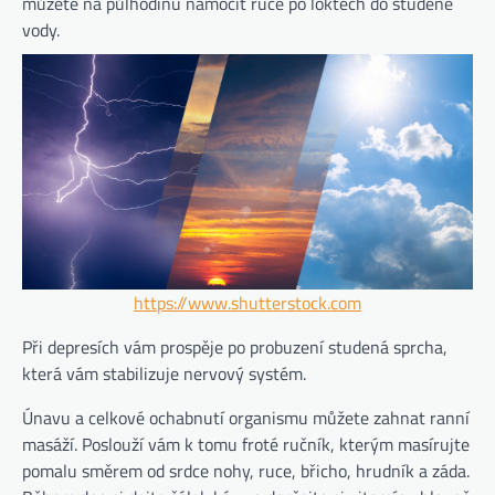
můžete na půlhodinu namočit ruce po loktech do studené
vody.
https://www.shutterstock.com
Při depresích vám prospěje po probuzení studená sprcha,
která vám stabilizuje nervový systém.
Únavu a celkové ochabnutí organismu můžete zahnat ranní
masáží. Poslouží vám k tomu froté ručník, kterým masírujte
pomalu směrem od srdce nohy, ruce, břicho, hrudník a záda.