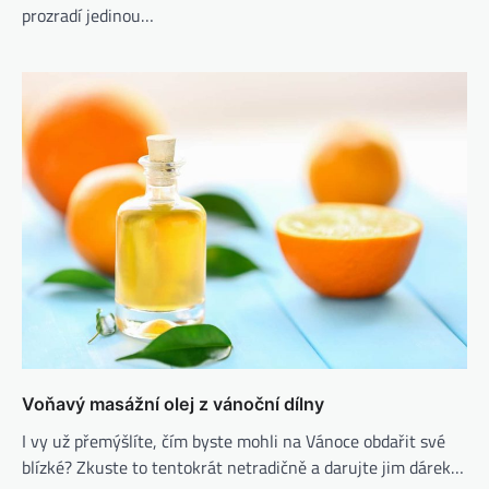
prozradí jedinou…
Voňavý masážní olej z vánoční dílny
I vy už přemýšlíte, čím byste mohli na Vánoce obdařit své
blízké? Zkuste to tentokrát netradičně a darujte jim dárek…