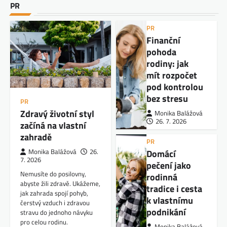
PR
PR
Finanční
pohoda
rodiny: jak
mít rozpočet
pod kontrolou
bez stresu
PR
Zdravý životní styl
Monika Balážová
26. 7. 2026
začíná na vlastní
zahradě
PR
Domácí
Monika Balážová
26.
7. 2026
pečení jako
Nemusíte do posilovny,
rodinná
abyste žili zdravě. Ukážeme,
tradice i cesta
jak zahrada spojí pohyb,
k vlastnímu
čerstvý vzduch i zdravou
podnikání
stravu do jednoho návyku
pro celou rodinu.
Monika Balážová