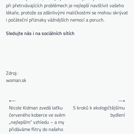
při přetrvávajících problémech je nejlepší navštívit vašeho
lékaře, protože za zdánlivými maličkostmi se mohou skrývat
i počáteční příznaky vážnějších nemocí a poruch.
Sledujte nás i na sociálních sítích
Zdroj:
woman.sk
⟵
⟶
Nicole Kidman zvedá laťku
5 kroků k ekologičtějšímu
červeného koberce ve svém
bydlení
„nejlepším“ vzhledu – a my
přidáváme flitry do našeho