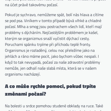
na účet právě takovému počasí.
Pokud je sychravo, nemůžeme spát, bolí nás hlava a cítíme
se pod psa. Viníkem v tomto případě bývá vlhké a chladné
počasí. Mlha a smog jsou postrachem všech lidí, kteří mají
problémy s dýcháním. Nejčastějším problémem je kašel,
kterým se organizmus snaží vyčistit dýchací cesty.
Poruchami spánku trpíme při příchodu teplé fronty.
Organismus je rozladěný, celou noc přeležíme jako na
jehlách a ráno máme pocit, jako bychom vůbec nespali. I
když to tak nevypadá, počasí za naše zdravotní problémy
nemůže, jen odhalí naše slabá místa, která se v našem
organismu nacházejí.
A co může rychle pomoci, pokud trpíte
změnami počasí?
Na bolesti u srdce pomohou studené obklady na ruce. Také