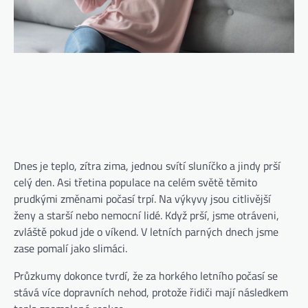
Dnes je teplo, zítra zima, jednou svítí sluníčko a jindy prší
celý den. Asi třetina populace na celém světě těmito
prudkými změnami počasí trpí. Na výkyvy jsou citlivější
ženy a starší nebo nemocní lidé. Když prší, jsme otráveni,
zvláště pokud jde o víkend. V letních parných dnech jsme
zase pomalí jako slimáci.
Průzkumy dokonce tvrdí, že za horkého letního počasí se
stává více dopravních nehod, protože řidiči mají následkem