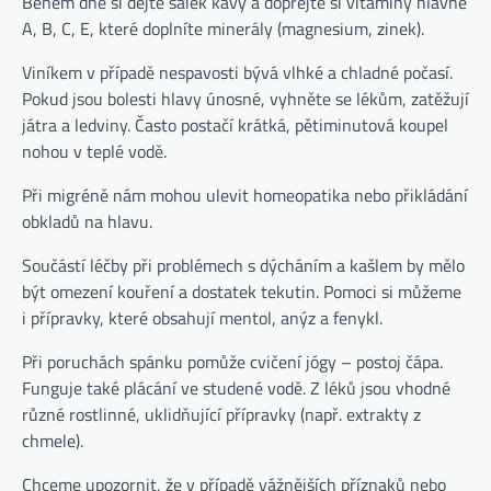
Během dne si dejte šálek kávy a dopřejte si vitamíny hlavně
A, B, C, E, které doplníte minerály (magnesium, zinek).
Viníkem v případě nespavosti bývá vlhké a chladné počasí.
Pokud jsou bolesti hlavy únosné, vyhněte se lékům, zatěžují
játra a ledviny. Často postačí krátká, pětiminutová koupel
nohou v teplé vodě.
Při migréně nám mohou ulevit homeopatika nebo přikládání
obkladů na hlavu.
Součástí léčby při problémech s dýcháním a kašlem by mělo
být omezení kouření a dostatek tekutin. Pomoci si můžeme
i přípravky, které obsahují mentol, anýz a fenykl.
Při poruchách spánku pomůže cvičení jógy – postoj čápa.
Funguje také plácání ve studené vodě. Z léků jsou vhodné
různé rostlinné, uklidňující přípravky (např. extrakty z
chmele).
Chceme upozornit, že v případě vážnějších příznaků nebo