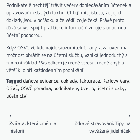
Podnikatelé nechtějí trávit večery dohledáváním účtenek a
opravováním starých faktur. Chtějí mít jistotu, že jejich
doklady jsou v pořádku a že vědí, co je čeká. Právě proto
dává smysl spojit praktické informační zdroje s odbornou
účetní podporou.
Když OSVČ ví, kde najde srozumitelné rady, a zároveň má
možnost obrátit se na účetní službu, vzniká jednoduchý a
funkční základ. Výsledkem je méně stresu, méně chyb a
větší klid při každodenním podnikání.
Tagged
daňová evidence
,
doklady
,
fakturace
,
Karlovy Vary
,
OSVČ
,
OSVČ poradna
,
podnikatelé
,
Ucetio
,
účetní služby
,
účetnictví
⟵
⟶
Zvířata, která změnila
Zdravé stravování: Tipy na
historii
vyvážený jídelníček