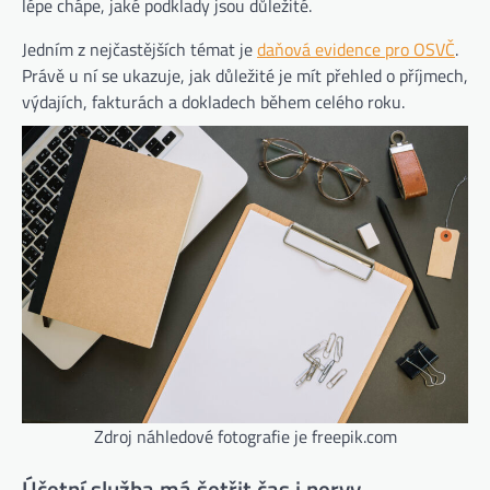
lépe chápe, jaké podklady jsou důležité.
Jedním z nejčastějších témat je
daňová evidence pro OSVČ
.
Právě u ní se ukazuje, jak důležité je mít přehled o příjmech,
výdajích, fakturách a dokladech během celého roku.
Zdroj náhledové fotografie je freepik.com
Účetní služba má šetřit čas i nervy