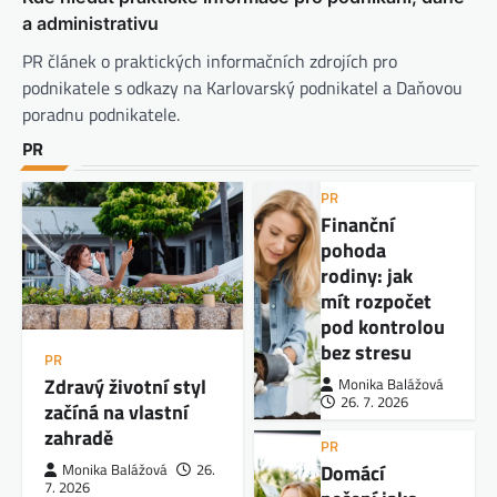
a administrativu
PR článek o praktických informačních zdrojích pro
podnikatele s odkazy na Karlovarský podnikatel a Daňovou
poradnu podnikatele.
PR
PR
Finanční
pohoda
rodiny: jak
mít rozpočet
pod kontrolou
bez stresu
PR
Zdravý životní styl
Monika Balážová
26. 7. 2026
začíná na vlastní
zahradě
PR
Domácí
Monika Balážová
26.
7. 2026