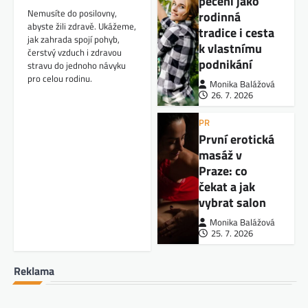
pečení jako
Nemusíte do posilovny,
rodinná
abyste žili zdravě. Ukážeme,
tradice i cesta
jak zahrada spojí pohyb,
k vlastnímu
čerstvý vzduch i zdravou
podnikání
stravu do jednoho návyku
pro celou rodinu.
Monika Balážová
26. 7. 2026
PR
První erotická
masáž v
Praze: co
čekat a jak
vybrat salon
Monika Balážová
25. 7. 2026
Reklama