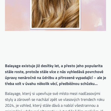
Balayage existuje již desítky let, a přesto jeho popularita
stále roste, protože stále více z nás vyhledává povrchové
úpravy nenáročné na údržbu a přirozeně vypadající – ale je
třeba vzít v úvahu několik věcí, předběžnou schůzku…
Balayage, který si upevňuje své místo mezi nadčasovými
styly a zároveň se nachází zpět ve vlasových trendech roku
2024, je vzhled, který stále dává a nabízí všestrannou a