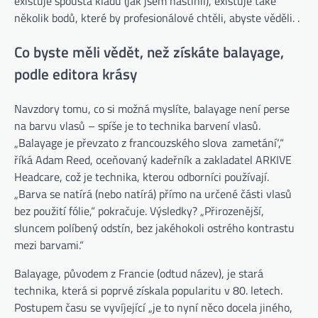
existuje spousta kladů (jak jsem nastínil), existuje také
několik bodů, které by profesionálové chtěli, abyste věděli. .
Co byste měli vědět, než získáte balayage,
podle editora krásy
Navzdory tomu, co si možná myslíte, balayage není perse
na barvu vlasů – spíše je to technika barvení vlasů.
„Balayage je převzato z francouzského slova ‚zametání‘,“
říká Adam Reed, oceňovaný kadeřník a zakladatel ARKIVE
Headcare, což je technika, kterou odborníci používají.
„Barva se natírá (nebo natírá) přímo na určené části vlasů
bez použití fólie,“ pokračuje. Výsledky? „Přirozenější,
sluncem políbený odstín, bez jakéhokoli ostrého kontrastu
mezi barvami.“
Balayage, původem z Francie (odtud název), je stará
technika, která si poprvé získala popularitu v 80. letech.
Postupem času se vyvíjející „je to nyní něco docela jiného, ​​