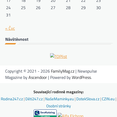
17
18
19
20
21
22
23
24
25
26
27
28
29
30
31
« Čvc
Návštěvnost
Copyright © 2021 - 2026
FamilyMag.cz
| Newspulse
Magazine by
Ascendoor
| Powered by
WordPress
.
Související rodinné magazíny:
Rodina247.cz
|
Děti247.cz
|
NašeMaminky.eu
|
DotekSlova.cz
|
CZIN.eu
|
Osobní stránky