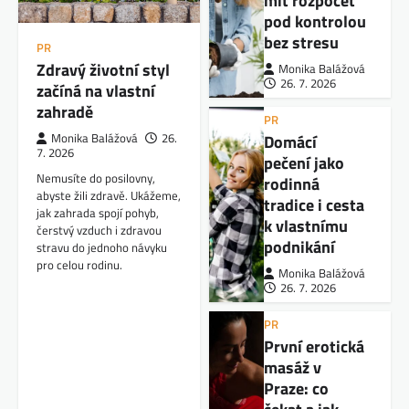
mít rozpočet
pod kontrolou
bez stresu
PR
Zdravý životní styl
Monika Balážová
26. 7. 2026
začíná na vlastní
zahradě
PR
Domácí
Monika Balážová
26.
7. 2026
pečení jako
Nemusíte do posilovny,
rodinná
abyste žili zdravě. Ukážeme,
tradice i cesta
jak zahrada spojí pohyb,
k vlastnímu
čerstvý vzduch i zdravou
podnikání
stravu do jednoho návyku
pro celou rodinu.
Monika Balážová
26. 7. 2026
PR
První erotická
masáž v
Praze: co