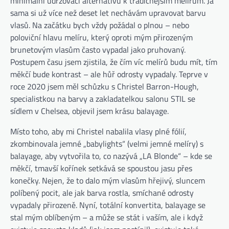
minimální udržovací alternativu k tradičnějším melírům. Já
sama si už více než deset let nechávám upravovat barvu
vlasů. Na začátku bych vždy požádal o plnou – nebo
poloviční hlavu melíru, který oproti mým přirozeným
brunetovým vlasům často vypadal jako pruhovaný.
Postupem času jsem zjistila, že čím víc melírů budu mít, tím
měkčí bude kontrast – ale hůř odrosty vypadaly. Teprve v
roce 2020 jsem měl schůzku s Christel Barron-Hough,
specialistkou na barvy a zakladatelkou salonu STIL se
sídlem v Chelsea, objevil jsem krásu balayage.
Místo toho, aby mi Christel nabalila vlasy plné fólií,
zkombinovala jemné „babylights“ (velmi jemné melíry) s
balayage, aby vytvořila to, co nazývá „LA Blonde“ – kde se
měkčí, tmavší kořínek setkává se spoustou jasu přes
konečky. Nejen, že to dalo mým vlasům hřejivý, sluncem
políbený pocit, ale jak barva rostla, smíchané odrosty
vypadaly přirozeně. Nyní, totální konvertita, balayage se
stal mým oblíbeným – a může se stát i vaším, ale i když