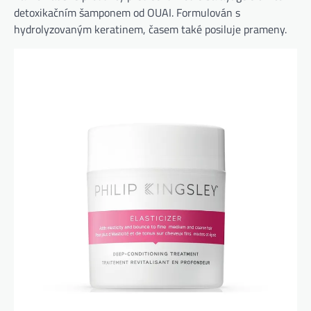
detoxikačním šamponem od OUAI. Formulován s
hydrolyzovaným keratinem, časem také posiluje prameny.