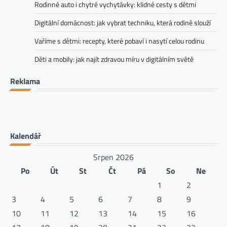
Rodinné auto i chytré vychytávky: klidné cesty s dětmi
Digitální domácnost: jak vybrat techniku, která rodině slouží
Vaříme s dětmi: recepty, které pobaví i nasytí celou rodinu
Děti a mobily: jak najít zdravou míru v digitálním světě
Reklama
Kalendář
Srpen 2026
Po
Út
St
Čt
Pá
So
Ne
1
2
3
4
5
6
7
8
9
10
11
12
13
14
15
16