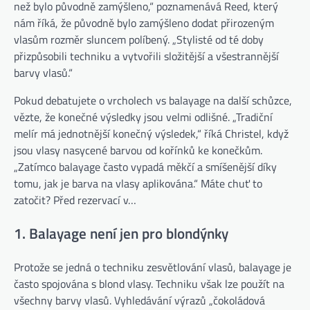
než bylo původně zamýšleno,“ poznamenává Reed, který
nám říká, že původně bylo zamýšleno dodat přirozeným
vlasům rozměr sluncem políbený. „Stylisté od té doby
přizpůsobili techniku ​​a vytvořili složitější a všestrannější
barvy vlasů.“
Pokud debatujete o vrcholech vs balayage na další schůzce,
vězte, že konečné výsledky jsou velmi odlišné. „Tradiční
melír má jednotnější konečný výsledek,“ říká Christel, když
jsou vlasy nasycené barvou od kořínků ke konečkům.
„Zatímco balayage často vypadá měkčí a smíšenější díky
tomu, jak je barva na vlasy aplikována.“ Máte chuť to
zatočit? Před rezervací v…
1. Balayage není jen pro blondýnky
Protože se jedná o techniku ​​zesvětlování vlasů, balayage je
často spojována s blond vlasy. Techniku ​​však lze použít na
všechny barvy vlasů. Vyhledávání výrazů „čokoládová