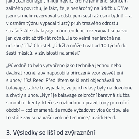
jako „camouflage“) miluji nejvíc, kromě jemného, ​​sluncem
zalitého povrchu, je fakt, že je nenáročný na údržbu. Dříve
jsem si melír rezervoval s odstupem šesti až osmi týdnů – a
v osmém týdnu vypadal tlustý pruh tmavého odrostu
strašně. Ale s balayage mám tendenci rezervovat si barvu
jen dvakrát až třikrát ročně. „Je to velmi nenáročné na
údržbu,“ říká Christel. „Údržba může trvat od 10 týdnů do
šesti měsíců, v závislosti na směsi.“
„Původně to bylo vytvořeno jako technika jednou nebo
dvakrát ročně, aby napodobila přirozený vzor zesvětlení
slunce,“ říká Reed. Před létem se klienti objednávali na
balayage, takže to vypadalo, že jejich vlasy byly na dovolené
a chytly slunce. „Nyní je balayage celoroční barevná služba
s mnoha klienty, kteří se rozhodnou upravit tóny pro roční
období – což znamená, že může vyžadovat více údržby, ale
to stále závisí na vaší zvolené technice,“ uvádí Reed.
3. Výsledky se liší od zvýraznění