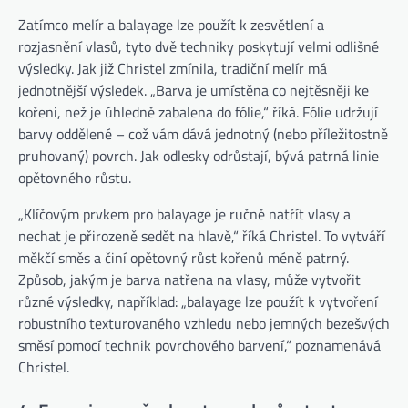
Zatímco melír a balayage lze použít k zesvětlení a
rozjasnění vlasů, tyto dvě techniky poskytují velmi odlišné
výsledky. Jak již Christel zmínila, tradiční melír má
jednotnější výsledek. „Barva je umístěna co nejtěsněji ke
kořeni, než je úhledně zabalena do fólie,“ říká. Fólie udržují
barvy oddělené – což vám dává jednotný (nebo příležitostně
pruhovaný) povrch. Jak odlesky odrůstají, bývá patrná linie
opětovného růstu.
„Klíčovým prvkem pro balayage je ručně natřít vlasy a
nechat je přirozeně sedět na hlavě,“ říká Christel. To vytváří
měkčí směs a činí opětovný růst kořenů méně patrný.
Způsob, jakým je barva natřena na vlasy, může vytvořit
různé výsledky, například: „balayage lze použít k vytvoření
robustního texturovaného vzhledu nebo jemných bezešvých
směsí pomocí technik povrchového barvení,“ poznamenává
Christel.