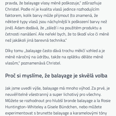
pravda, že balayage vlasy méně poškozuje,“ zdůrazňuje
Christel. Podle ní je kvalita vlasů jedince rozhodujícím
faktorem, kolik barvy může přijmout (to znamená, že
některé typy vlasů jsou náchylnější k poškození barvy než
jiné). Adam dodává, že „záleží i na použitém produktu a
četnosti nanášení. Ale neřekl bych, že to škodí více či méně
než jakákoli jiná barevná technika.“
Díky tomu „balayage často dává trochu měkčí vzhled a je
méně náročný na údržbu, takže na oplátku děláte méně
vlasům,“ poznamenává Christel.
Proč si myslíme, že balayage je skvělá volba
Jak jsme uvedli výše, balayage má mnoho výhod. Za prvé, je
neuvěřitelně všestranný a super lichotivý pro všechny.
Můžete se rozhodnout pro hlubší bronde balayage a la Rosie
Huntington-Whiteley a Gisele Bündchen, nebo můžete
experimentovat s brunette balayage a karamelovými tóny