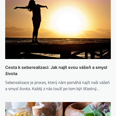
Cesta k seberealizaci: Jak najít svou vášeň a smysl
života
Seberealizace je proces, který nám pomáhá najít naši vášeň
a smysl života. Každý z nás touží po tom být šťastný…