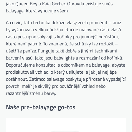
jako Queen Bey a Kaia Gerber. Opravdu existuje směs
balayage, která vyhovuje všem.
A co víc, tato technika dokáže vlasy zcela proměnit – aniž
by vyžadovala velkou údržbu. Ručně malované části vlasů
často postupně splývají s kořínky pro jemnější odrůstání,
které není patrné. To znamená, že schůzky lze rozložit –
ušetříte peníze. Funguje také dobře s jinými technikami
barvení vlasů, jako jsou babylights a rozmazání od kořínků.
Doporučujeme konzultaci s odborníkem na balayage, abyste
prodiskutovali vzhled, o který usilujete, a jak jej nejlépe
dosáhnout. Zatímco balayage poskytuje přirozeně vypadající
povrch, melír je skvělý pro odvážnější vzhled nebo
razantnější změnu barvy.
Naše pre-balayage go-tos