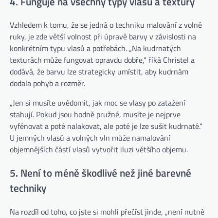
4. Funguje na všechny typy vlasů a textury
Vzhledem k tomu, že se jedná o techniku ​​malování z volné
ruky, je zde větší volnost při úpravě barvy v závislosti na
konkrétním typu vlasů a potřebách. „Na kudrnatých
texturách může fungovat opravdu dobře,“ říká Christel a
dodává, že barvu lze strategicky umístit, aby kudrnám
dodala pohyb a rozměr.
„Jen si musíte uvědomit, jak moc se vlasy po zatažení
stahují. Pokud jsou hodně pružné, musíte je nejprve
vyfénovat a poté nalakovat, ale poté je lze sušit kudrnaté.“
U jemných vlasů a volných vln může namalování
objemnějších částí vlasů vytvořit iluzi většího objemu.
5. Není to méně škodlivé než jiné barevné
techniky
Na rozdíl od toho, co jste si mohli přečíst jinde, „není nutně