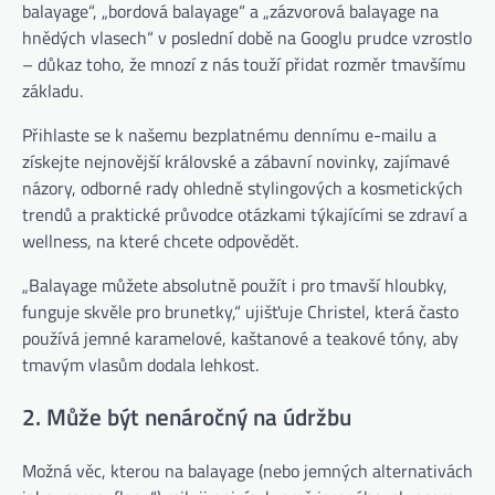
balayage“, „bordová balayage“ a „zázvorová balayage na
hnědých vlasech“ v poslední době na Googlu prudce vzrostlo
– důkaz toho, že mnozí z nás touží přidat rozměr tmavšímu
základu.
Přihlaste se k našemu bezplatnému dennímu e-mailu a
získejte nejnovější královské a zábavní novinky, zajímavé
názory, odborné rady ohledně stylingových a kosmetických
trendů a praktické průvodce otázkami týkajícími se zdraví a
wellness, na které chcete odpovědět.
„Balayage můžete absolutně použít i pro tmavší hloubky,
funguje skvěle pro brunetky,“ ujišťuje Christel, která často
používá jemné karamelové, kaštanové a teakové tóny, aby
tmavým vlasům dodala lehkost.
2. Může být nenáročný na údržbu
Možná věc, kterou na balayage (nebo jemných alternativách