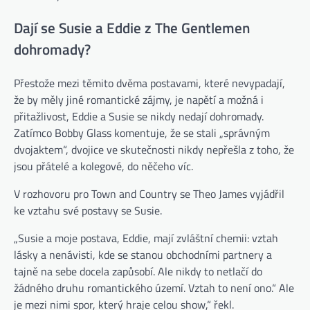
Dají se Susie a Eddie z The Gentlemen
dohromady?
Přestože mezi těmito dvěma postavami, které nevypadají,
že by měly jiné romantické zájmy, je napětí a možná i
přitažlivost, Eddie a Susie se nikdy nedají dohromady.
Zatímco Bobby Glass komentuje, že se stali „správným
dvojaktem“, dvojice ve skutečnosti nikdy nepřešla z toho, že
jsou přátelé a kolegové, do něčeho víc.
V rozhovoru pro Town and Country se Theo James vyjádřil
ke vztahu své postavy se Susie.
„Susie a moje postava, Eddie, mají zvláštní chemii: vztah
lásky a nenávisti, kde se stanou obchodními partnery a
tajně na sebe docela zapůsobí. Ale nikdy to netlačí do
žádného druhu romantického území. Vztah to není ono.“ Ale
je mezi nimi spor, který hraje celou show,“ řekl.