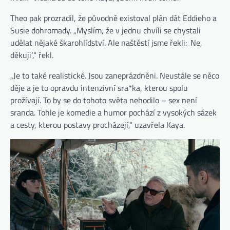
Theo pak prozradil, že původně existoval plán dát Eddieho a
Susie dohromady. „Myslím, že v jednu chvíli se chystali
udělat nějaké škarohlídství. Ale naštěstí jsme řekli: ‚Ne,
děkuji‘,“ řekl.
„Je to také realistické. Jsou zaneprázdněni. Neustále se něco
děje a je to opravdu intenzivní sra*ka, kterou spolu
prožívají. To by se do tohoto světa nehodilo – sex není
sranda. Tohle je komedie a humor pochází z vysokých sázek
a cesty, kterou postavy procházejí,“ uzavřela Kaya.