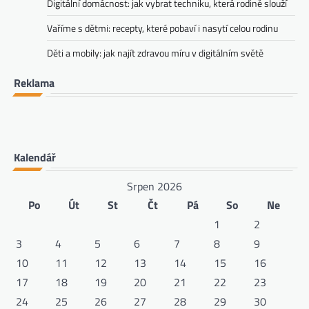
Digitální domácnost: jak vybrat techniku, která rodině slouží
Vaříme s dětmi: recepty, které pobaví i nasytí celou rodinu
Děti a mobily: jak najít zdravou míru v digitálním světě
Reklama
Kalendář
Srpen 2026
Po
Út
St
Čt
Pá
So
Ne
1
2
3
4
5
6
7
8
9
10
11
12
13
14
15
16
17
18
19
20
21
22
23
24
25
26
27
28
29
30