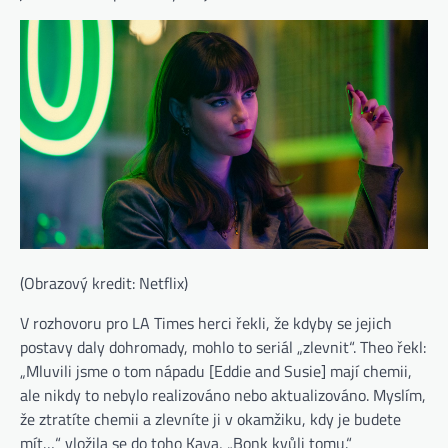
(Obrazový kredit: Netflix)
V rozhovoru pro LA Times herci řekli, že kdyby se jejich
postavy daly dohromady, mohlo to seriál „zlevnit“. Theo řekl:
„Mluvili jsme o tom nápadu [Eddie and Susie] mají chemii,
ale nikdy to nebylo realizováno nebo aktualizováno. Myslím,
že ztratíte chemii a zlevníte ji v okamžiku, kdy je budete
mít…“ vložila se do toho Kaya, „Bonk kvůli tomu.“