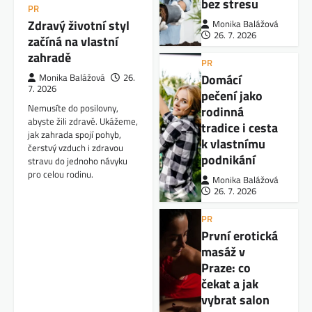
bez stresu
PR
Zdravý životní styl
Monika Balážová
26. 7. 2026
začíná na vlastní
zahradě
PR
Domácí
Monika Balážová
26.
7. 2026
pečení jako
Nemusíte do posilovny,
rodinná
abyste žili zdravě. Ukážeme,
tradice i cesta
jak zahrada spojí pohyb,
k vlastnímu
čerstvý vzduch i zdravou
podnikání
stravu do jednoho návyku
pro celou rodinu.
Monika Balážová
26. 7. 2026
PR
První erotická
masáž v
Praze: co
čekat a jak
vybrat salon