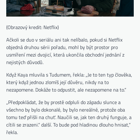
(Obrazový kredit: Netflix)
Ačkoli se duo v seriálu ani tak nelíbalo, pokud si Netflix
objedná druhou sérii pořadu, mohl by být prostor pro
usmíření mezi dvojicí, která ukončila obchodní jednání z
nejistých důvodů.
Když Kaya mluvila s Tudumem, řekla: „Je to ten typ člověka,
který když jednou zlomíš její důvěru, nikdy na to
nezapomene. Dokáže to odpustit, ale nezapomene na to.“
„Předpokládat, že by prostě odpluli do západu slunce a
všechno by bylo dokonalé, by bylo nereálné, protože oba
tomu teď přišli na chuť. Naučili se, jak ten druhý funguje, a
cítili se zrazeni.“ další. To bude pod hladinou dlouho hnisat,“
řekla.