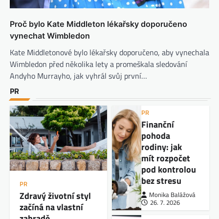
Proč bylo Kate Middleton lékařsky doporučeno
vynechat Wimbledon
Kate Middletonové bylo lékařsky doporučeno, aby vynechala
Wimbledon před několika lety a promeškala sledování
Andyho Murrayho, jak vyhrál svůj první…
PR
PR
Finanční
pohoda
rodiny: jak
mít rozpočet
pod kontrolou
bez stresu
PR
Zdravý životní styl
Monika Balážová
26. 7. 2026
začíná na vlastní
zahradě