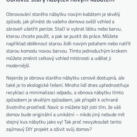
Obnovování starého nábytku novým kabátem je skvělý
způsob, jak přinést do vašeho domova svěží vzhled a
zároveň ušetřit peníze. Stačí si vybrat látku nebo barvu,
kterou chcete použít, a pak se pustit do práce. Můžete
například obléknout starou židli novým potahem nebo natřít
starou komodu novou barvou. Tímto jednoduchým krokem
můžete změnit celkový vzhled místnosti a udělat ji
modernější.
Nejenže je obnova starého nábytku cenově dostupná, ale
také je to ekologické řešení. Mnoho lidí dnes upřednostňuje
recyklaci a minimalizaci odpadu, a obnova nábytku tímto
způsobem je skvělým způsobem, jak přispět k ochraně
životního prostředí. Navíc si můžete být jisti tím, že váš
domov bude originální a unikátní – nikdo jiný nebude mít
stejný kus nábytku jako vy! Tak proč nevyzkoušet tento
zajímavý DIY projekt a oživit svůj domov?