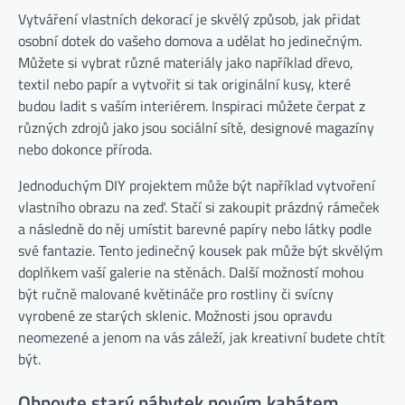
Vytváření vlastních dekorací je skvělý způsob, jak přidat
osobní dotek do vašeho domova a udělat ho jedinečným.
Můžete si vybrat různé materiály jako například dřevo,
textil nebo papír a vytvořit si tak originální kusy, které
budou ladit s vaším interiérem. Inspiraci můžete čerpat z
různých zdrojů jako jsou sociální sítě, designové magazíny
nebo dokonce příroda.
Jednoduchým DIY projektem může být například vytvoření
vlastního obrazu na zeď. Stačí si zakoupit prázdný rámeček
a následně do něj umístit barevné papíry nebo látky podle
své fantazie. Tento jedinečný kousek pak může být skvělým
doplňkem vaší galerie na stěnách. Další možností mohou
být ručně malované květináče pro rostliny či svícny
vyrobené ze starých sklenic. Možnosti jsou opravdu
neomezené a jenom na vás záleží, jak kreativní budete chtít
být.
Obnovte starý nábytek novým kabátem