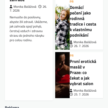
PR
Domácí
Monika Balážová
26.
7. 2026
pečení jako
Nemusíte do posilovny,
rodinná
abyste žili zdravě. Ukážeme,
tradice i cesta
jak zahrada spojí pohyb,
k vlastnímu
čerstvý vzduch i zdravou
podnikání
stravu do jednoho návyku
pro celou rodinu.
Monika Balážová
26. 7. 2026
PR
První erotická
masáž v
Praze: co
čekat a jak
vybrat salon
Monika Balážová
25. 7. 2026
Reklama