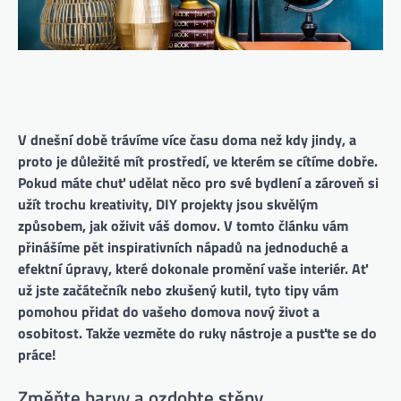
V dnešní době trávíme více času doma než kdy jindy, a
proto je důležité mít prostředí, ve kterém se cítíme dobře.
Pokud máte chuť udělat něco pro své bydlení a zároveň si
užít trochu kreativity, DIY projekty jsou skvělým
způsobem, jak oživit váš domov. V tomto článku vám
přinášíme pět inspirativních nápadů na jednoduché a
efektní úpravy, které dokonale promění vaše interiér. Ať
už jste začátečník nebo zkušený kutil, tyto tipy vám
pomohou přidat do vašeho domova nový život a
osobitost. Takže vezměte do ruky nástroje a pusťte se do
práce!
Změňte barvy a ozdobte stěny