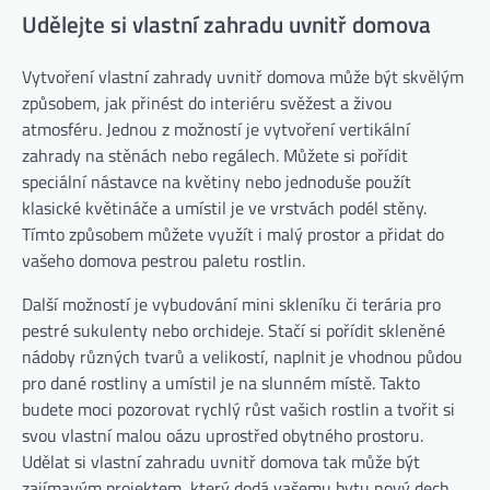
Udělejte si vlastní zahradu uvnitř domova
Vytvoření vlastní zahrady uvnitř domova může být skvělým
způsobem, jak přinést do interiéru svěžest a živou
atmosféru. Jednou z možností je vytvoření vertikální
zahrady na stěnách nebo regálech. Můžete si pořídit
speciální nástavce na květiny nebo jednoduše použít
klasické květináče a umístil je ve vrstvách podél stěny.
Tímto způsobem můžete využít i malý prostor a přidat do
vašeho domova pestrou paletu rostlin.
Další možností je vybudování mini skleníku či terária pro
pestré sukulenty nebo orchideje. Stačí si pořídit skleněné
nádoby různých tvarů a velikostí, naplnit je vhodnou půdou
pro dané rostliny a umístil je na slunném místě. Takto
budete moci pozorovat rychlý růst vašich rostlin a tvořit si
svou vlastní malou oázu uprostřed obytného prostoru.
Udělat si vlastní zahradu uvnitř domova tak může být
zajímavým projektem, který dodá vašemu bytu nový dech.