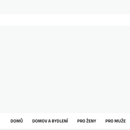
DOMŮ
DOMOV A BYDLENÍ
PRO ŽENY
PRO MUŽE