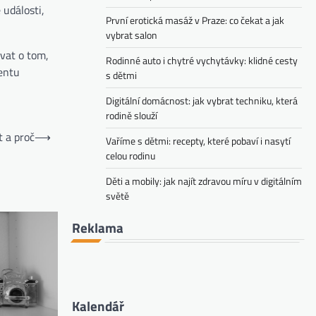
 události,
První erotická masáž v Praze: co čekat a jak
vybrat salon
vat o tom,
Rodinné auto i chytré vychytávky: klidné cesty
mentu
s dětmi
Digitální domácnost: jak vybrat techniku, která
rodině slouží
t a proč
⟶
Vaříme s dětmi: recepty, které pobaví i nasytí
celou rodinu
Děti a mobily: jak najít zdravou míru v digitálním
světě
Reklama
Kalendář