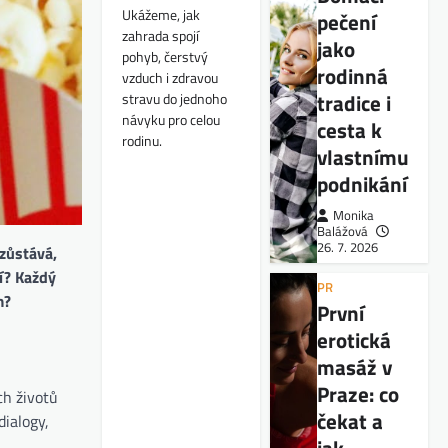
Ukážeme, jak
pečení
zahrada spojí
jako
pohyb, čerstvý
rodinná
vzduch i zdravou
tradice i
stravu do jednoho
návyku pro celou
cesta k
rodinu.
vlastnímu
podnikání
Monika
Balážová
26. 7. 2026
zůstává,
í? Každý
PR
m?
První
erotická
masáž v
Praze: co
ch životů
čekat a
dialogy,