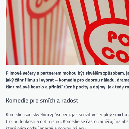
Filmové večery s partnerem mohou být skvělým způsobem, jak 
jaký žánr filmu si vybrat – komedie pro dobrou náladu, dra
žánr má své kouzlo a přináší různé pocity a dojmy. Jak tedy r
Komedie pro smích a radost
Komedie jsou skvělým způsobem, jak si užít večer plný smíchu a
trochu lehkosti a optimismu. Komedie se často zaměřují na absu
které nám dodají energii a dobrou náladu.