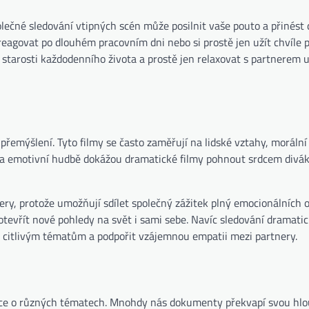
lečné sledování vtipných scén může posilnit vaše pouto a přinést
agovat po dlouhém pracovním dni nebo si prostě jen užít chvíle 
starosti každodenního života a prostě jen relaxovat s partnerem 
řemýšlení. Tyto filmy se často zaměřují na lidské vztahy, morální
 a emotivní hudbě dokážou dramatické filmy pohnout srdcem divák
nery, protože umožňují sdílet společný zážitek plný emocionálních 
tevřít nové pohledy na svět i sami sebe. Navíc sledování dramati
 citlivým tématům a podpořit vzájemnou empatii mezi partnery.
ce o různých tématech. Mnohdy nás dokumenty překvapí svou hl