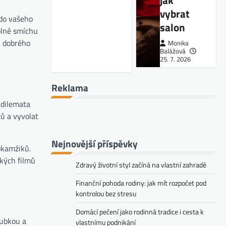
jak
vybrat
 do vašeho
salon
plné smíchu
u dobrého
Monika
Balážová
25. 7. 2026
Reklama
 dilemata
ů a vyvolat
Nejnovější příspěvky
okamžiků.
ckých filmů
Zdravý životní styl začíná na vlastní zahradě
Finanční pohoda rodiny: jak mít rozpočet pod
kontrolou bez stresu
Domácí pečení jako rodinná tradice i cesta k
oubkou a
vlastnímu podnikání