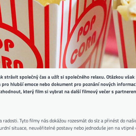
strávit společný čas a užít si společného relaxu. Otázkou však 
ma pro hlubší emoce nebo dokument pro poznání nových informac
ozhodnout, který film si vybrat na další filmový večer s partnere
 radosti. Tyto filmy nás dokážou rozesmát do slz a přinést do naši
rdní situace, neuvěřitelné postavy nebo jednoduše jen na vtipné 