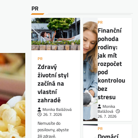
PR
PR
Finanční
pohoda
rodiny:
jak mít
PR
rozpočet
Zdravý
pod
životní styl
kontrolou
začíná na
bez
vlastní
stresu
zahradě
Monika
Monika Balážová
Balážová
26. 7. 2026
26. 7. 2026
Nemusíte do
PR
posilovny, abyste
Domácí
žili zdravě.