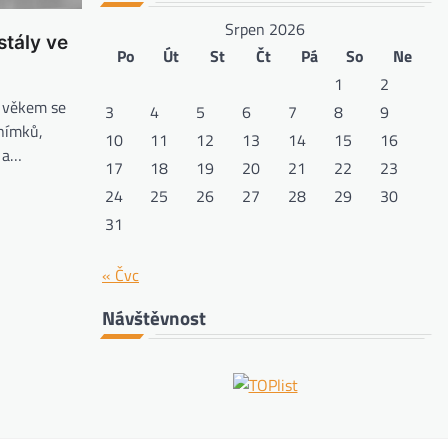
Srpen 2026
stály ve
Po
Út
St
Čt
Pá
So
Ne
1
2
s věkem se
3
4
5
6
7
8
9
snímků,
10
11
12
13
14
15
16
u a…
17
18
19
20
21
22
23
24
25
26
27
28
29
30
31
« Čvc
Návštěvnost