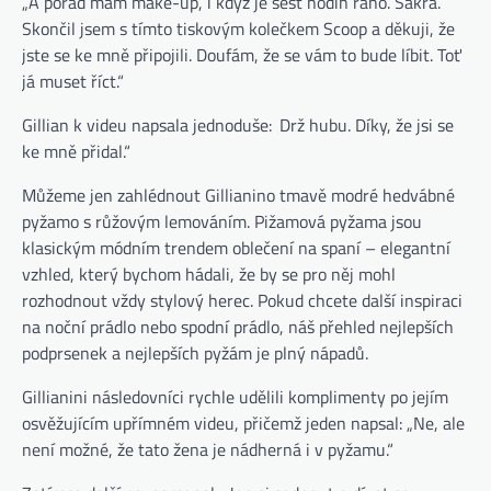
„A pořád mám make-up, i když je šest hodin ráno. Sakra.
Skončil jsem s tímto tiskovým kolečkem Scoop a děkuji, že
jste se ke mně připojili. Doufám, že se vám to bude líbit. Toť
já muset říct.“
Gillian k videu napsala jednoduše: ‚Drž hubu. Díky, že jsi se
ke mně přidal.“
Můžeme jen zahlédnout Gillianino tmavě modré hedvábné
pyžamo s růžovým lemováním. Pižamová pyžama jsou
klasickým módním trendem oblečení na spaní – elegantní
vzhled, který bychom hádali, že by se pro něj mohl
rozhodnout vždy stylový herec. Pokud chcete další inspiraci
na noční prádlo nebo spodní prádlo, náš přehled nejlepších
podprsenek a nejlepších pyžám je plný nápadů.
Gillianini následovníci rychle udělili komplimenty po jejím
osvěžujícím upřímném videu, přičemž jeden napsal: „Ne, ale
není možné, že tato žena je nádherná i v pyžamu.“