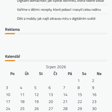
Digitální domácnost: jak vybrat techniku, která rodině slouží
Vaříme s dětmi: recepty, které pobaví i nasytí celou rodinu
Děti a mobily: jak najít zdravou míru v digitálním světě
Reklama
Kalendář
Srpen 2026
Po
Út
St
Čt
Pá
So
Ne
1
2
3
4
5
6
7
8
9
10
11
12
13
14
15
16
17
18
19
20
21
22
23
24
25
26
27
28
29
30