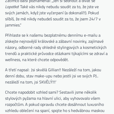
Zatímco další poznamenal: „Jen si sednout a dívat se
Lopatka
! Také vás nikdy nebudu soudit za to, že jste ve
svých jamách, když jste vyčerpaní (a dokonalí!!). Pokud
slíbíš, že mě nikdy nebudeš soudit za to, že jsem 24/7 v
jammies.“
Přihlaste se k našemu bezplatnému dennímu e-mailu a
získejte nejnovější královské a zábavní novinky, zajímavé
názory, odborné rady ohledně stylingových a kosmetických
trendů a praktické průvodce otázkami týkajícími se zdraví a
wellness, na které chcete odpovědět.
A třetí napsal: ‚Jsi skvělá Gillian!! Nezáleží na tom, jakou
denní dobu, stav make-upu nebo jestli jsi ve svých PJ..
nezáleží na tom, jsi SKVĚLÝ!!!‘
Chcete napodobit vzhled sami? Sestavili jsme několik
stylových pyžama na hlavní ulici, aby vyhovovalo všem
rozpočtům. A pokud opravdu chcete dosáhnout luxusního
vzhledu oblečení na spaní, spojte ho s hedvábnou maskou