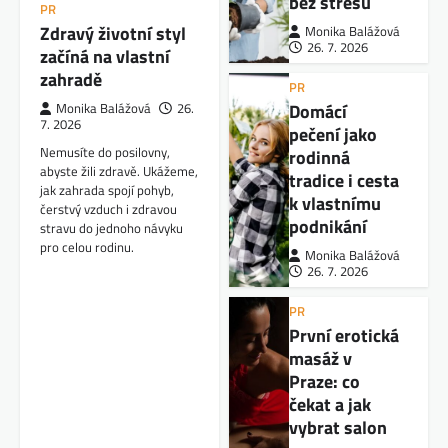
bez stresu
PR
Zdravý životní styl
Monika Balážová
26. 7. 2026
začíná na vlastní
zahradě
PR
Domácí
Monika Balážová
26.
7. 2026
pečení jako
Nemusíte do posilovny,
rodinná
abyste žili zdravě. Ukážeme,
tradice i cesta
jak zahrada spojí pohyb,
k vlastnímu
čerstvý vzduch i zdravou
podnikání
stravu do jednoho návyku
pro celou rodinu.
Monika Balážová
26. 7. 2026
PR
První erotická
masáž v
Praze: co
čekat a jak
vybrat salon