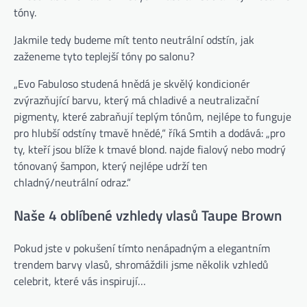
tóny.
Jakmile tedy budeme mít tento neutrální odstín, jak
zaženeme tyto teplejší tóny po salonu?
„Evo Fabuloso studená hnědá je skvělý kondicionér
zvýrazňující barvu, který má chladivé a neutralizační
pigmenty, které zabraňují teplým tónům, nejlépe to funguje
pro hlubší odstíny tmavě hnědé,“ říká Smtih a dodává: „pro
ty, kteří jsou blíže k tmavé blond. najde fialový nebo modrý
tónovaný šampon, který nejlépe udrží ten
chladný/neutrální odraz.“
Naše 4 oblíbené vzhledy vlasů Taupe Brown
Pokud jste v pokušení tímto nenápadným a elegantním
trendem barvy vlasů, shromáždili jsme několik vzhledů
celebrit, které vás inspirují…