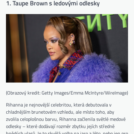
1. Taupe Brown s ledovými odlesky
(Obrazový kredit: Getty Images/Emma McIntyre/WireImage)
Rihanna je nejnovější celebritou, která debutovala v
chladnějším brunetovém vzhledu, ale místo toho, aby
zvolila celoplošnou barvu, Rihanna začlenila světlé medové
odlesky – které dodávají rozměr zbytku jejích středně
hnědých vlasů. Je to skvělá volba na jaro a léto, nebo jen pro