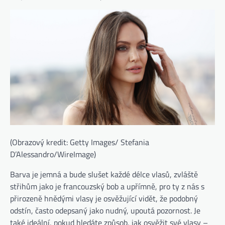
(Obrazový kredit: Getty Images/ Stefania
D’Alessandro/WireImage)
Barva je jemná a bude slušet každé délce vlasů, zvláště
střihům jako je francouzský bob a upřímně, pro ty z nás s
přirozeně hnědými vlasy je osvěžující vidět, že podobný
odstín, často odepsaný jako nudný, upoutá pozornost. Je
také ideální, pokud hledáte způsob, jak osvěžit své vlasy –