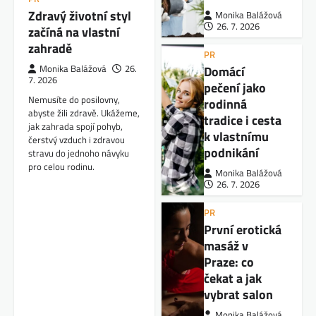
Zdravý životní styl
Monika Balážová
26. 7. 2026
začíná na vlastní
zahradě
PR
Domácí
Monika Balážová
26.
7. 2026
pečení jako
Nemusíte do posilovny,
rodinná
abyste žili zdravě. Ukážeme,
tradice i cesta
jak zahrada spojí pohyb,
k vlastnímu
čerstvý vzduch i zdravou
podnikání
stravu do jednoho návyku
pro celou rodinu.
Monika Balážová
26. 7. 2026
PR
První erotická
masáž v
Praze: co
čekat a jak
vybrat salon
Monika Balážová