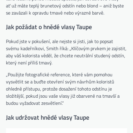
ať už máte teplý brunetový odstín nebo blond – aniž byste
se zavázali k opravdu tmavé nebo výrazné barvě.
Jak požádat o hnědé vlasy Taupe
Pokud jste v pokušení, ale nejste si jisti, jak to popsat
svému kadeřníkovi, Smith říká: „Klíčovým prvkem je zajistit,
aby váš kolorista věděl, že chcete neutrální studený odstín,
který není příliš tmavý.
„Použijte fotografické reference, které vám pomohou
vysvětlit se a buďte otevření svým návrhům koloristů
ohledně přístupu, protože dosažení tohoto odstínu je
složitější, pokud jsou vaše vlasy již obarvené na tmavší a
budou vyžadovat zesvětlení.“
Jak udržovat hnědé vlasy Taupe