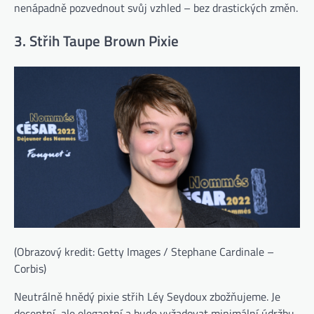
nenápadně pozvednout svůj vzhled – bez drastických změn.
3. Střih Taupe Brown Pixie
(Obrazový kredit: Getty Images / Stephane Cardinale –
Corbis)
Neutrálně hnědý pixie střih Léy Seydoux zbožňujeme. Je
decentní, ale elegantní a bude vyžadovat minimální údržbu.