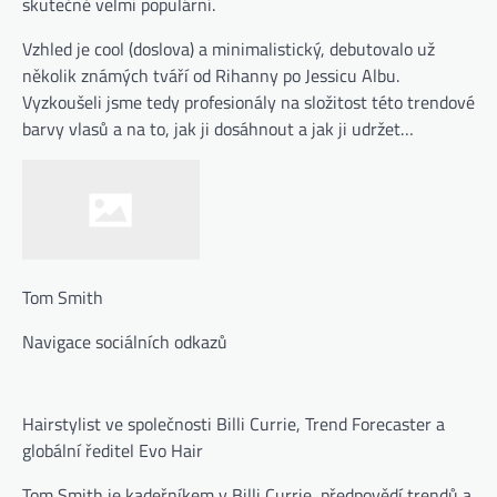
skutečně velmi populární.
Vzhled je cool (doslova) a minimalistický, debutovalo už
několik známých tváří od Rihanny po Jessicu Albu.
Vyzkoušeli jsme tedy profesionály na složitost této trendové
barvy vlasů a na to, jak ji dosáhnout a jak ji udržet…
Tom Smith
Navigace sociálních odkazů
Hairstylist ve společnosti Billi Currie, Trend Forecaster a
globální ředitel Evo Hair
Tom Smith je kadeřníkem v Billi Currie, předpovědí trendů a