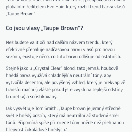
globálním ředitelem Evo Hair, který rozbil trend barvy vlasů
„Taupe Brown“.
Co jsou vlasy „Taupe Brown“?
Než budete valit oči nad dalším názvem trendu, který
efektivně přebaluje nadčasovou barvu vlasů pro novou
sezónu, existuje něco, co tuto barvu odlišuje od ostatních.
Stejně jako u „Crystal Clear“ blond, tato jemná, houbově
hnědá barva využívá chladnější a neutrální tóny, aby
vytvořila decentní, ale povýšený vzhled, který je překvapivě
transformační (zvláště pokud jste zvyklí na teplejší odstíny
brunetky) a sofistikovaný.
Jak vysvětluje Tom Smith: „Taupe brown je jemný středně
světle hnědý odstín, který má neutrální až studený směr
tónů. Připomíná spíše přirozené tóny hnědé než přehnanou
hřejivost čokoládově hnědých.“