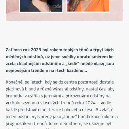
Zatímco rok 2023 byl rokem teplých tónů a třpytivých
měděných odstínů, už jsme svědky obratu směrem ke
zcela chladnějším odstínům a „šedé“ hnědé vlasy jsou
nejnovějším trendem na rtech každého…
Konečně, po letech, kdy se do centra pozornosti dostala
platinová blond a různé výrazné odstíny, nastal čas, aby
brunetka zazářila s jemnými a přirozenými odstíny na
vrcholu seznamu vlasových trendů roku 2024 – vedle
každé představitelné iterace bobového účesu. A zvláště
jeden odstín, vytvořený jako „Taupe“ hnědá kadeřníkem a
prognostikem trendů Tomem Smithem, se ukazuje být