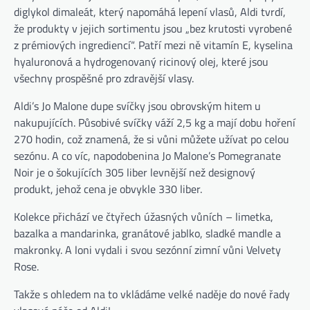
diglykol dimaleát, který napomáhá lepení vlasů, Aldi tvrdí,
že produkty v jejich sortimentu jsou „bez krutosti vyrobené
z prémiových ingrediencí“. Patří mezi ně vitamín E, kyselina
hyaluronová a hydrogenovaný ricinový olej, které jsou
všechny prospěšné pro zdravější vlasy.
Aldi’s Jo Malone dupe svíčky jsou obrovským hitem u
nakupujících. Působivé svíčky váží 2,5 kg a mají dobu hoření
270 hodin, což znamená, že si vůni můžete užívat po celou
sezónu. A co víc, napodobenina Jo Malone’s Pomegranate
Noir je o šokujících 305 liber levnější než designový
produkt, jehož cena je obvykle 330 liber.
Kolekce přichází ve čtyřech úžasných vůních – limetka,
bazalka a mandarinka, granátové jablko, sladké mandle a
makronky. A loni vydali i svou sezónní zimní vůni Velvety
Rose.
Takže s ohledem na to vkládáme velké naděje do nové řady