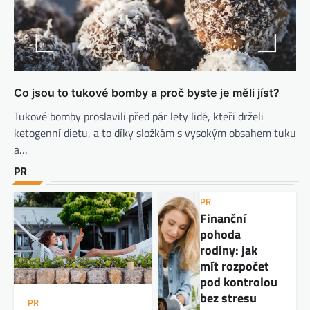
Co jsou to tukové bomby a proč byste je měli jíst?
Tukové bomby proslavili před pár lety lidé, kteří drželi
ketogenní dietu, a to díky složkám s vysokým obsahem tuku
a…
PR
PR
Finanční
pohoda
rodiny: jak
mít rozpočet
pod kontrolou
bez stresu
PR