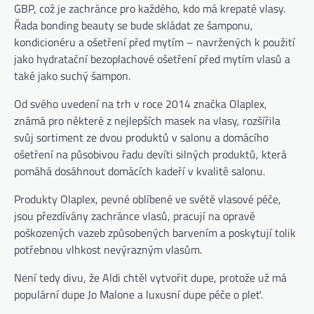
GBP, což je zachránce pro každého, kdo má krepaté vlasy.
Řada bonding beauty se bude skládat ze šamponu,
kondicionéru a ošetření před mytím – navržených k použití
jako hydratační bezoplachové ošetření před mytím vlasů a
také jako suchý šampon.
Od svého uvedení na trh v roce 2014 značka Olaplex,
známá pro některé z nejlepších masek na vlasy, rozšířila
svůj sortiment ze dvou produktů v salonu a domácího
ošetření na působivou řadu devíti silných produktů, která
pomáhá dosáhnout domácích kadeří v kvalitě salonu.
Produkty Olaplex, pevné oblíbené ve světě vlasové péče,
jsou přezdívány zachránce vlasů, pracují na opravě
poškozených vazeb způsobených barvením a poskytují tolik
potřebnou vlhkost nevýrazným vlasům.
Není tedy divu, že Aldi chtěl vytvořit dupe, protože už má
populární dupe Jo Malone a luxusní dupe péče o pleť.