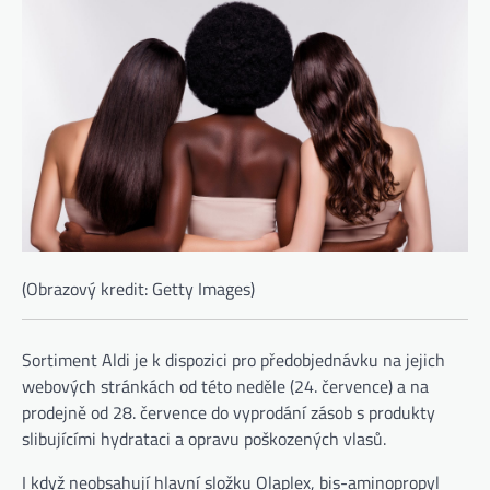
(Obrazový kredit: Getty Images)
Sortiment Aldi je k dispozici pro předobjednávku na jejich
(otevře se na nové kartě)
webových stránkách
od této neděle (24. července) a na
prodejně od 28. července do vyprodání zásob s produkty
slibujícími hydrataci a opravu poškozených vlasů.
I když neobsahují hlavní složku Olaplex, bis-aminopropyl