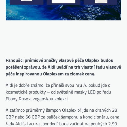
Fanoušci prémiové značky vlasové péče Olaplex budou
potěšeni zprávou, že Aldi uvádí na trh vlastní řadu vlasové
péče inspirovanou Olaplexem za zlomek ceny.
Aldi je dobře známo, že přináší svou hru A, pokud jde o
kosmetické produkty – od světelné masky LED po řadu
Ebony Rose a veganskou kolekci.
A zatímco průměrný šampon Olaplex přijde na drahých 28
GBP nebo 56 GBP za balíček šamponu a kondicionéru, cena
řady Aldi’s Lacura „bonded“ bude začínat na pouhých 2,99