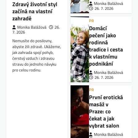
Zdravý životní styl
Monika Balážová
26. 7. 2026
začíná na vlastní
zahradě
PR
Domácí
Monika Balážová
26.
7. 2026
pečení jako
Nemusíte do posilovny,
rodinná
abyste žili zdravě. Ukážeme,
tradice i cesta
jak zahrada spojí pohyb,
k vlastnímu
čerstvý vzduch i zdravou
podnikání
stravu do jednoho návyku
pro celou rodinu.
Monika Balážová
26. 7. 2026
PR
První erotická
masáž v
Praze: co
čekat a jak
vybrat salon
Monika Balážová