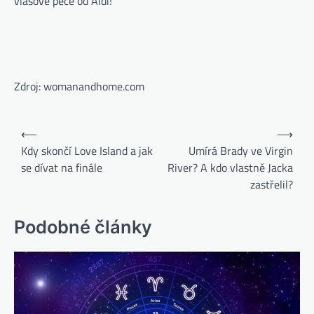
vlasové péče od Aldi!
Zdroj: womanandhome.com
⟵
⟶
Kdy skončí Love Island a jak
Umírá Brady ve Virgin
se dívat na finále
River? A kdo vlastně Jacka
zastřelil?
Podobné články