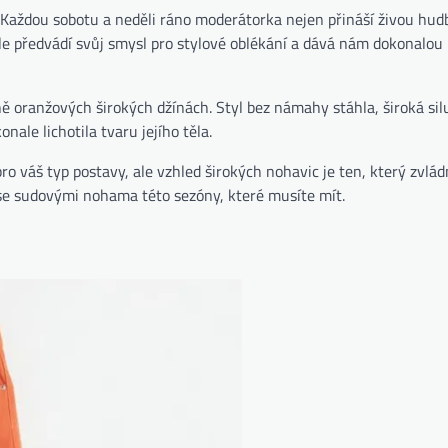
 Každou sobotu a neděli ráno moderátorka nejen přináší živou hud
le předvádí svůj smysl pro stylové oblékání a dává nám dokonalou i
 oranžových širokých džínách. Styl bez námahy stáhla, široká sil
ale lichotila tvaru jejího těla.
pro váš typ postavy, ale vzhled širokých nohavic je ten, který zvlá
y se sudovými nohama této sezóny, které musíte mít.