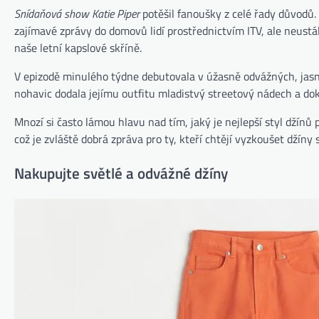
Snídaňová show Katie Piper
potěšil fanoušky z celé řady důvodů.
zajímavé zprávy do domovů lidí prostřednictvím ITV, ale neustá
naše letní kapslové skříně.
V epizodě minulého týdne debutovala v úžasně odvážných, jasně
nohavic dodala jejímu outfitu mladistvý streetový nádech a dokon
Mnozí si často lámou hlavu nad tím, jaký je nejlepší styl džínů 
což je zvláště dobrá zpráva pro ty, kteří chtějí vyzkoušet džín
Nakupujte světlé a odvážné džíny