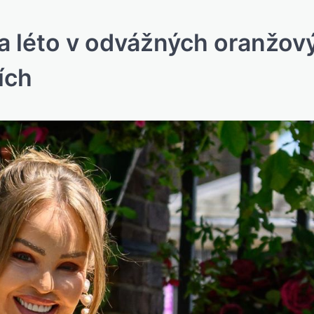
 na léto v odvážných oranžov
ích