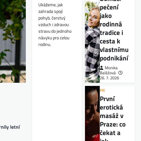
Ukážeme, jak
pečení
zahrada spojí
jako
pohyb, čerstvý
rodinná
vzduch i zdravou
tradice i
stravu do jednoho
návyku pro celou
cesta k
rodinu.
vlastnímu
podnikání
Monika
Balážová
26. 7. 2026
PR
První
erotická
masáž v
Praze: co
ily letní
čekat a