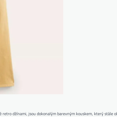
é retro džínami, jsou dokonalým barevným kouskem, který stále o