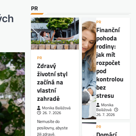
PR
ých
PR
Finanční
pohoda
rodiny:
jak mít
PR
rozpočet
Zdravý
pod
životní styl
kontrolou
začíná na
bez
vlastní
stresu
zahradě
Monika
Monika Balážová
Balážová
26. 7. 2026
26. 7. 2026
Nemusíte do
PR
posilovny, abyste
Domácí
žili zdravě.