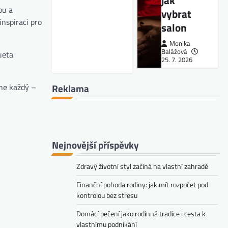
jak
bu a
vybrat
nspiraci pro
salon
Monika
Balážová
ueta
25. 7. 2026
dne každý –
Reklama
Nejnovější příspěvky
Zdravý životní styl začíná na vlastní zahradě
Finanční pohoda rodiny: jak mít rozpočet pod
kontrolou bez stresu
Domácí pečení jako rodinná tradice i cesta k
vlastnímu podnikání