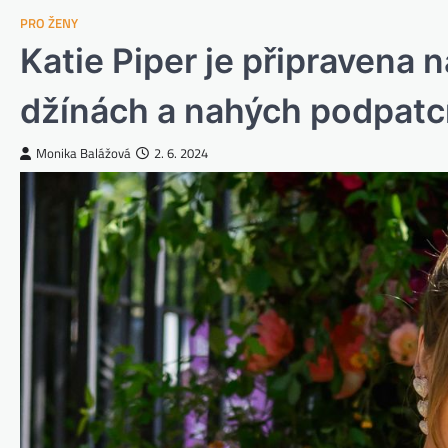
PRO ŽENY
Katie Piper je připravena
džínách a nahých podpatc
Monika Balážová
2. 6. 2024