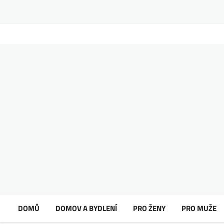
DOMŮ
DOMOV A BYDLENÍ
PRO ŽENY
PRO MUŽE