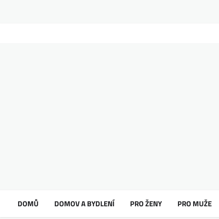
DOMŮ
DOMOV A BYDLENÍ
PRO ŽENY
PRO MUŽE