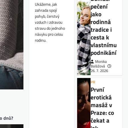
Ukážeme, jak
pečení
zahrada spojí
jako
pohyb, čerstvý
rodinná
vzduch i zdravou
tradice i
stravu do jednoho
návyku pro celou
cesta k
rodinu.
vlastnímu
podnikání
Monika
Balážová
26. 7. 2026
PR
První
erotická
masáž v
Praze: co
to dnů?
čekat a