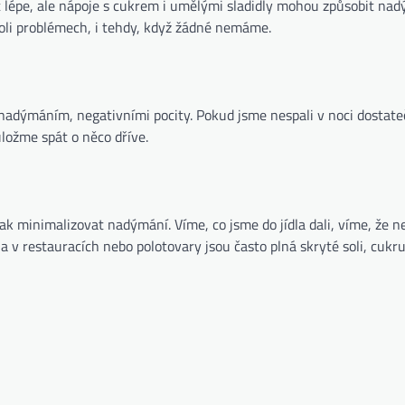
t lépe, ale nápoje s cukrem i umělými sladidly mohou způsobit nad
hkoli problémech, i tehdy, když žádné nemáme.
nadýmáním, negativními pocity. Pokud jsme nespali v noci dostate
ložme spát o něco dříve.
 jak minimalizovat nadýmání. Víme, co jsme do jídla dali, víme, že 
a v restauracích nebo polotovary jsou často plná skryté soli, cukr