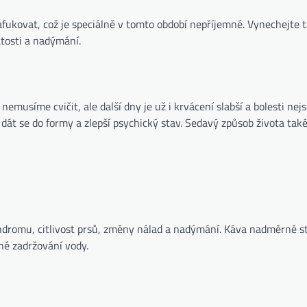
nafukovat, což je speciálně v tomto období nepříjemné. Vynechejte 
atosti a nadýmání.
usíme cvičit, ale další dny je už i krvácení slabší a bolesti nejs
át se do formy a zlepší psychický stav. Sedavý způsob života tak
ndromu, citlivost prsů, změny nálad a nadýmání. Káva nadměrně s
dné zadržování vody.