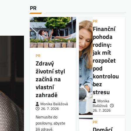
PR
PR
Finanční
pohoda
rodiny:
jak mít
PR
rozpočet
Zdravý
pod
životní styl
kontrolou
začíná na
bez
vlastní
stresu
zahradě
Monika
Monika Balážová
Balážová
26. 7. 2026
26. 7. 2026
Nemusíte do
PR
posilovny, abyste
Domácí
žili zdravě.