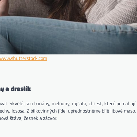
/www.shutterstock.com
y a draslík
vat. Skvělé jsou banány, melouny, rajčata, chřest, které pomáhají
chy, lososa. Z bílkovinných jídel upřednostněme bílé libové maso, 
nová šťáva, česnek a zázvor.