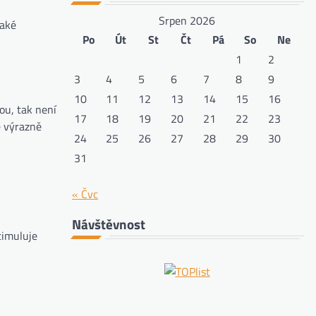
Srpen 2026
také
Po
Út
St
Čt
Pá
So
Ne
1
2
3
4
5
6
7
8
9
10
11
12
13
14
15
16
ou, tak není
17
18
19
20
21
22
23
é výrazně
24
25
26
27
28
29
30
31
« Čvc
Návštěvnost
timuluje