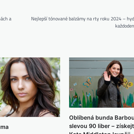
nách a
Nejlepší tónované balzámy na rty roku 2024 – hyd
každoden
Oblíbená bunda Barbour
slevou 90 liber – získejt
rma