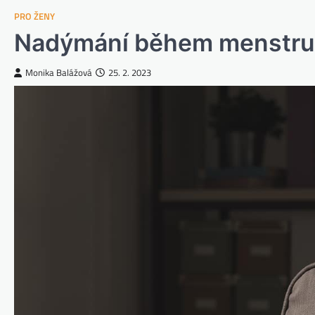
PRO ŽENY
Nadýmání během menstrua
Monika Balážová
25. 2. 2023