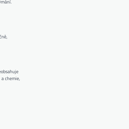
ýmání.
čně,
neobsahuje
u a chemie,