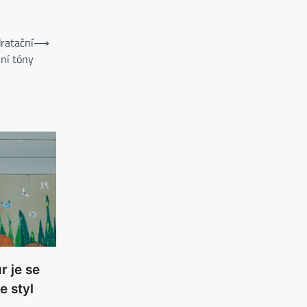
ratační
⟶
ní tóny
 je se
e styl