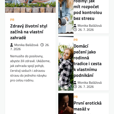
rodiny: jak
mít rozpočet
pod kontrolou
bez stresu
PR
Zdravý životní styl
Monika Balážová
26. 7. 2026
začíná na vlastní
zahradě
PR
Domácí
Monika Balážová
26.
7. 2026
pečení jako
Nemusíte do posilovny,
rodinná
abyste žili zdravě. Ukážeme,
tradice i cesta
jak zahrada spojí pohyb,
k vlastnímu
čerstvý vzduch i zdravou
podnikání
stravu do jednoho návyku
pro celou rodinu.
Monika Balážová
26. 7. 2026
PR
První erotická
masáž v