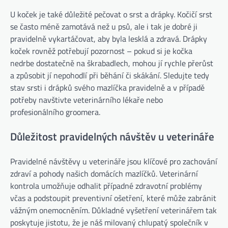
U koček je také důležité pečovat o srst a drápky. Kočičí srst
se často méně zamotává než u psů, ale i tak je dobré ji
pravidelně vykartáčovat, aby byla lesklá a zdravá. Drápky
koček rovněž potřebují pozornost – pokud si je kočka
nedrbe dostatečně na škrabadlech, mohou jí rychle přerůst
a způsobit jí nepohodlí při běhání či skákání. Sledujte tedy
stav srsti i drápků svého mazlíčka pravidelně a v případě
potřeby navštivte veterinárního lékaře nebo
profesionálního groomera.
Důležitost pravidelných návštěv u veterináře
Pravidelné návštěvy u veterináře jsou klíčové pro zachování
zdraví a pohody našich domácích mazlíčků. Veterinární
kontrola umožňuje odhalit případné zdravotní problémy
včas a podstoupit preventivní ošetření, které může zabránit
vážným onemocněním. Důkladné vyšetření veterinářem tak
poskytuje jistotu, že je náš milovaný chlupatý společník v