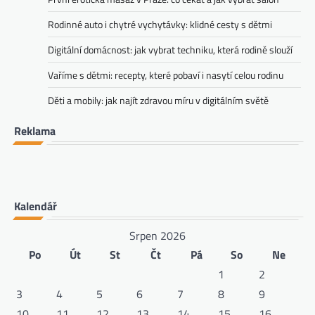
Rodinné auto i chytré vychytávky: klidné cesty s dětmi
Digitální domácnost: jak vybrat techniku, která rodině slouží
Vaříme s dětmi: recepty, které pobaví i nasytí celou rodinu
Děti a mobily: jak najít zdravou míru v digitálním světě
Reklama
Kalendář
Srpen 2026
Po
Út
St
Čt
Pá
So
Ne
1
2
3
4
5
6
7
8
9
10
11
12
13
14
15
16