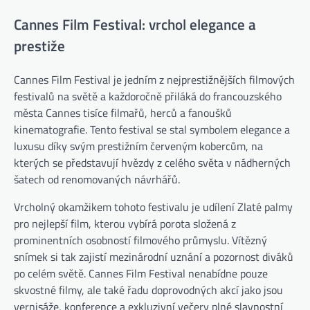
Cannes Film Festival: vrchol elegance a
prestiže
Cannes Film Festival je jedním z nejprestižnějších filmových
festivalů na světě a každoročně přiláká do francouzského
města Cannes tisíce filmařů, herců a fanoušků
kinematografie. Tento festival se stal symbolem elegance a
luxusu díky svým prestižním červeným kobercům, na
kterých se představují hvězdy z celého světa v nádherných
šatech od renomovaných návrhářů.
Vrcholný okamžikem tohoto festivalu je udílení Zlaté palmy
pro nejlepší film, kterou vybírá porota složená z
prominentních osobností filmového průmyslu. Vítězný
snímek si tak zajistí mezinárodní uznání a pozornost diváků
po celém světě. Cannes Film Festival nenabídne pouze
skvostné filmy, ale také řadu doprovodných akcí jako jsou
vernisáže, konference a exkluzivní večery plné slavnostní