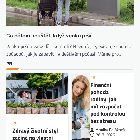
Co dětem pouštět, když venku prší
Venku prší a vaše děti se nudí? Nezoufejte, existuje spousta
způsobů, jak je zabavit i v deštivém počasí. Máme pro…
PR
PR
Finanční
pohoda
rodiny: jak
mít rozpočet
pod kontrolou
bez stresu
PR
Zdravý životní styl
Monika Balážová
26. 7. 2026
začíná na vlastní