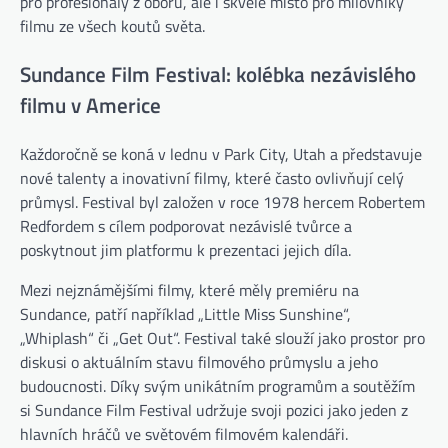
pro profesionály z oboru, ale i skvělé místo pro milovníky
filmu ze všech koutů světa.
Sundance Film Festival: kolébka nezávislého
filmu v Americe
Každoročně se koná v lednu v Park City, Utah a představuje
nové talenty a inovativní filmy, které často ovlivňují celý
průmysl. Festival byl založen v roce 1978 hercem Robertem
Redfordem s cílem podporovat nezávislé tvůrce a
poskytnout jim platformu k prezentaci jejich díla.
Mezi nejznámějšími filmy, které měly premiéru na
Sundance, patří například „Little Miss Sunshine“,
„Whiplash“ či „Get Out“. Festival také slouží jako prostor pro
diskusi o aktuálním stavu filmového průmyslu a jeho
budoucnosti. Díky svým unikátním programům a soutěžím
si Sundance Film Festival udržuje svoji pozici jako jeden z
hlavních hráčů ve světovém filmovém kalendáři.