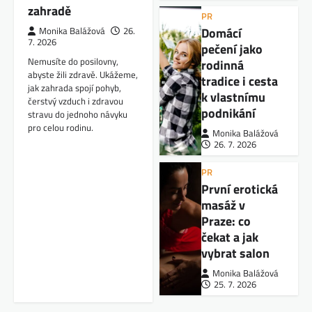
zahradě
PR
Domácí
Monika Balážová
26.
7. 2026
pečení jako
Nemusíte do posilovny,
rodinná
abyste žili zdravě. Ukážeme,
tradice i cesta
jak zahrada spojí pohyb,
k vlastnímu
čerstvý vzduch i zdravou
podnikání
stravu do jednoho návyku
pro celou rodinu.
Monika Balážová
26. 7. 2026
PR
První erotická
masáž v
Praze: co
čekat a jak
vybrat salon
Monika Balážová
25. 7. 2026