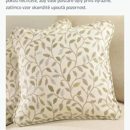
pokud nechcete, aby vaše polštáře byly příliš výrazné,
zatímco vzor okamžitě upoutá pozornost.