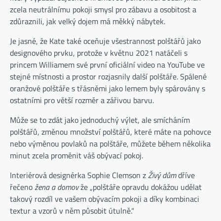
zcela neutrálnímu pokoji smysl pro zábavu a osobitost a
zdůraznili, jak velký dojem má měkký nábytek.
Je jasné, že Kate také oceňuje všestrannost polštářů jako
designového prvku, protože v květnu 2021 natáčeli s
princem Williamem své první oficiální video na YouTube ve
stejné místnosti a prostor rozjasnily další polštáře. Spálené
oranžové polštáře s třásněmi jako lemem byly spárovány s
ostatními pro větší rozměr a zářivou barvu.
Může se to zdát jako jednoduchý výlet, ale smícháním
polštářů, změnou množství polštářů, které máte na pohovce
nebo výměnou povlaků na polštáře, můžete během několika
minut zcela proměnit váš obývací pokoj.
Interiérová designérka Sophie Clemson z
Živý dům
dříve
řečeno
žena a domov
že „polštáře opravdu dokážou udělat
takový rozdíl ve vašem obývacím pokoji a díky kombinaci
textur a vzorů v něm působit útulně.“