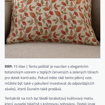
RRP:
15 liber | Tento polštář je navržen s elegantním
botanickým vzorem v teplých červených a zelených tónech
pro dotek kontrastu. Pokud máte rádi tento pěkný vzor, ​​
můžete být také v pokušení investovat do odpovídajících
závěsů, které Dunelm také prodává.
Tentokrát na nich byl bledě terakotový květinový motiv,
který vypadal báječně s krémovou pohovkou. Dodali jinak