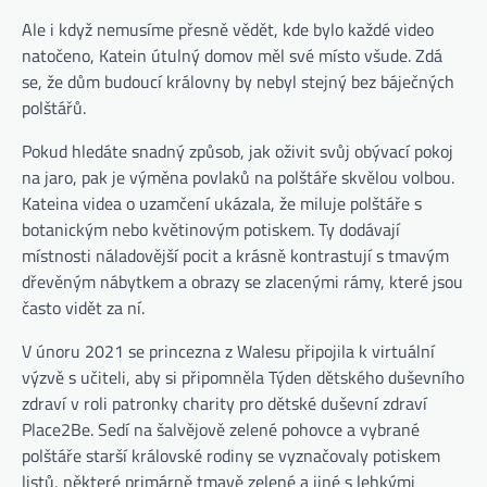
Ale i když nemusíme přesně vědět, kde bylo každé video
natočeno, Katein útulný domov měl své místo všude. Zdá
se, že dům budoucí královny by nebyl stejný bez báječných
polštářů.
Pokud hledáte snadný způsob, jak oživit svůj obývací pokoj
na jaro, pak je výměna povlaků na polštáře skvělou volbou.
Kateina videa o uzamčení ukázala, že miluje polštáře s
botanickým nebo květinovým potiskem. Ty dodávají
místnosti náladovější pocit a krásně kontrastují s tmavým
dřevěným nábytkem a obrazy se zlacenými rámy, které jsou
často vidět za ní.
V únoru 2021 se princezna z Walesu připojila k virtuální
výzvě s učiteli, aby si připomněla Týden dětského duševního
zdraví v roli patronky charity pro dětské duševní zdraví
Place2Be. Sedí na šalvějově zelené pohovce a vybrané
polštáře starší královské rodiny se vyznačovaly potiskem
listů, některé primárně tmavě zelené a jiné s lehkými