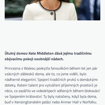
Útulný domov Kate Middleton dává jejímu tradičnímu
obývacímu pokoji osobnější nádech.
Princezna z Walesu poskytla fanouškům během let jen pár
vzácných záblesků doma, ale to, co jsme viděli, bylo
nádherně elegantní. Spojení tradičních prvků s domáckými
doteky, Katein talent pro vytváření příjemných prostorů je
něco, co zazářilo ve videoklipech sdílených během blokování
ve Spojeném království. Ty byly natočeny, když byla doma,
buď v Kensingtonském paláci nebo Anmer Hall v Norfolku.