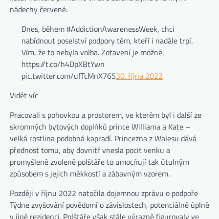
nádechy červené.
Dnes, během #AddictionAwarenessWeek, chci
nabídnout poselství podpory těm, kteří i nadále trpí.
Vím, že to nebyla volba. Zotavení je možné.
https://t.co/h4DpXBtYwn
pic.twitter.com/ufTcMnX765
30. října 2022
Vidět víc
Pracovali s pohovkou a prostorem, ve kterém byl i další ze
skromných bytových doplňků prince Williama a Kate –
velká rostlina podobná kapradí. Princezna z Walesu dává
přednost tomu, aby dovnitř vnesla pocit venku a
promyšleně zvolené polštáře to umocňují tak útulným
způsobem s jejich měkkostí a zábavným vzorem.
Později v říjnu 2022 natočila dojemnou zprávu o podpoře
Týdne zvyšování povědomí o závislostech, potenciálně úplně
v jiné rezidenci. Polštáře však stále výrazně figurovaly ve