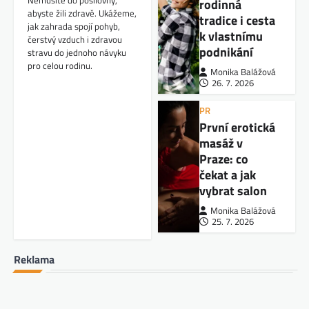
Nemusíte do posilovny,
rodinná
abyste žili zdravě. Ukážeme,
tradice i cesta
jak zahrada spojí pohyb,
k vlastnímu
čerstvý vzduch i zdravou
podnikání
stravu do jednoho návyku
pro celou rodinu.
Monika Balážová
26. 7. 2026
PR
První erotická
masáž v
Praze: co
čekat a jak
vybrat salon
Monika Balážová
25. 7. 2026
Reklama