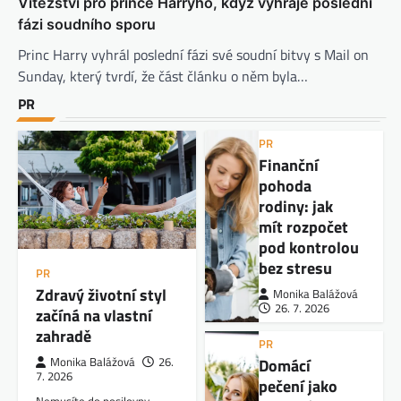
Vítězství pro prince Harryho, když vyhraje poslední
fázi soudního sporu
Princ Harry vyhrál poslední fázi své soudní bitvy s Mail on
Sunday, který tvrdí, že část článku o něm byla…
PR
PR
Finanční
pohoda
rodiny: jak
mít rozpočet
pod kontrolou
bez stresu
PR
Zdravý životní styl
Monika Balážová
26. 7. 2026
začíná na vlastní
zahradě
PR
Domácí
Monika Balážová
26.
7. 2026
pečení jako