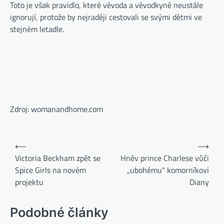
Toto je však pravidlo, které vévoda a vévodkyně neustále
ignorují, protože by nejraději cestovali se svými dětmi ve
stejném letadle.
Zdroj: womanandhome.com
⟵
⟶
Victoria Beckham zpět se
Hněv prince Charlese vůči
Spice Girls na novém
„ubohému“ komorníkovi
projektu
Diany
Podobné články