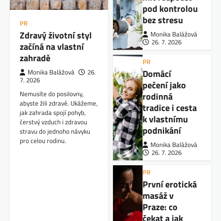
pod kontrolou
bez stresu
PR
Zdravý životní styl
Monika Balážová
26. 7. 2026
začíná na vlastní
zahradě
PR
Domácí
Monika Balážová
26.
7. 2026
pečení jako
Nemusíte do posilovny,
rodinná
abyste žili zdravě. Ukážeme,
tradice i cesta
jak zahrada spojí pohyb,
k vlastnímu
čerstvý vzduch i zdravou
podnikání
stravu do jednoho návyku
pro celou rodinu.
Monika Balážová
26. 7. 2026
PR
První erotická
masáž v
Praze: co
čekat a jak