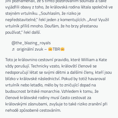
Jiní poznamenali, že s tímto pozorováním souhlasí a také
vyjádřili obavy z toho, že královská rodina létala společně ve
stejném vrtulníku. „Souhlasím, že riziko je
nepředstavitelné,“ řekl jeden z komentujících. „Ano! Využil
vrtulník příliš mnoho. Doufám, že ho brzy přestanou
používat,“ řekl další.
(otevře se na nové kartě)
@the_blazing_royals
(otevře se na nové kartě)
♬ originální zvuk –
TBR
Toto je královnino cestovní pravidlo, které William a Kate
vždy porušují. Technicky vzato, královští členové se
nedoporučují létat se svými dětmi a dalšími členy, kteří jsou
blízko v královské následnictví. Pokud by totiž havaroval
vrtulník nebo letadlo, mělo by to zničující dopad na
budoucnost britské monarchie. Vzhledem k tomu, že
členové královské rodiny musí často cestovat za
královskými zásnubami, zvyšuje to také riziko zranění při
nehodě způsobené cestováním.