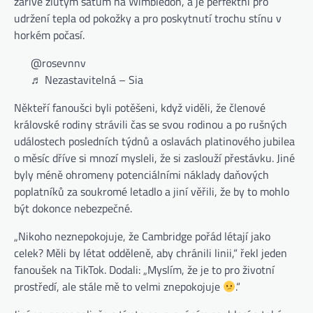
zářivě žlutým šatům na Wimbledon, a je perfektní pro
udržení tepla od pokožky a pro poskytnutí trochu stínu v
horkém počasí.
(otevře se na nové kartě)
@rosevnnv
(otevře se na nové kartě)
♬ Nezastavitelná – Sia
Někteří fanoušci byli potěšeni, když viděli, že členové
královské rodiny strávili čas se svou rodinou a po rušných
událostech posledních týdnů a oslavách platinového jubilea
o měsíc dříve si mnozí mysleli, že si zaslouží přestávku. Jiné
byly méně ohromeny potenciálními náklady daňových
poplatníků za soukromé letadlo a jiní věřili, že by to mohlo
být dokonce nebezpečné.
„Nikoho neznepokojuje, že Cambridge pořád létají jako
celek? Měli by létat odděleně, aby chránili linii,“ řekl jeden
fanoušek na TikTok. Dodali: „Myslím, že je to pro životní
prostředí, ale stále mě to velmi znepokojuje
.“