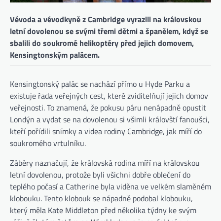
Vévoda a vévodkyně z Cambridge vyrazili na královskou
letní dovolenou se svými třemi dětmi a španělem, když se
sbalili do soukromé helikoptéry před jejich domovem,
Kensingtonským palácem.
Kensingtonský palác se nachází přímo u Hyde Parku a
existuje řada veřejných cest, které zviditelňují jejich domov
veřejnosti. To znamená, že pokusu páru nenápadně opustit
Londýn a vydat se na dovolenou si všimli královští fanoušci,
kteří pořídili snímky a videa rodiny Cambridge, jak míří do
soukromého vrtulníku.
Záběry naznačují, že královská rodina míří na královskou
letní dovolenou, protože byli všichni dobře oblečení do
teplého počasí a Catherine byla viděna ve velkém slaměném
klobouku. Tento klobouk se nápadně podobal klobouku,
který měla Kate Middleton před několika týdny ke svým