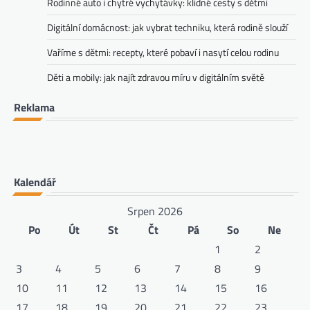
Rodinné auto i chytré vychytávky: klidné cesty s dětmi
Digitální domácnost: jak vybrat techniku, která rodině slouží
Vaříme s dětmi: recepty, které pobaví i nasytí celou rodinu
Děti a mobily: jak najít zdravou míru v digitálním světě
Reklama
Kalendář
Srpen 2026
Po
Út
St
Čt
Pá
So
Ne
1
2
3
4
5
6
7
8
9
10
11
12
13
14
15
16
17
18
19
20
21
22
23