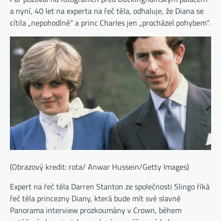
a nyní, 40 let na experta na řeč těla, odhaluje, že Diana se
cítila „nepohodlně“ a princ Charles jen „procházel pohybem“.
(Obrazový kredit: rota/ Anwar Hussein/Getty Images)
(otevře
Expert na řeč těla Darren Stanton ze společnosti Slingo
říká
řeč těla princezny Diany, která bude mít své slavné
Panorama interview prozkoumány v Crown, během