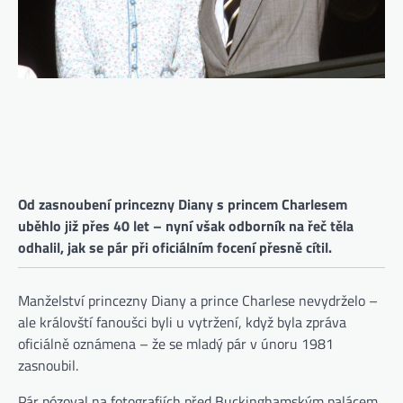
Od zasnoubení princezny Diany s princem Charlesem
uběhlo již přes 40 let – nyní však odborník na řeč těla
odhalil, jak se pár při oficiálním focení přesně cítil.
Manželství princezny Diany a prince Charlese nevydrželo –
ale královští fanoušci byli u vytržení, když byla zpráva
oficiálně oznámena – že se mladý pár v únoru 1981
zasnoubil.
Pár pózoval na fotografiích před Buckinghamským palácem