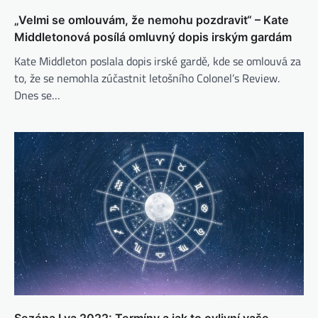
„Velmi se omlouvám, že nemohu pozdravit“ – Kate
Middletonová posílá omluvný dopis irským gardám
Kate Middleton poslala dopis irské gardě, kde se omlouvá za
to, že se nemohla zúčastnit letošního Colonel’s Review.
Dnes se…
Sezóna Lva 2022: Termíny a jak to ovlivní vaše