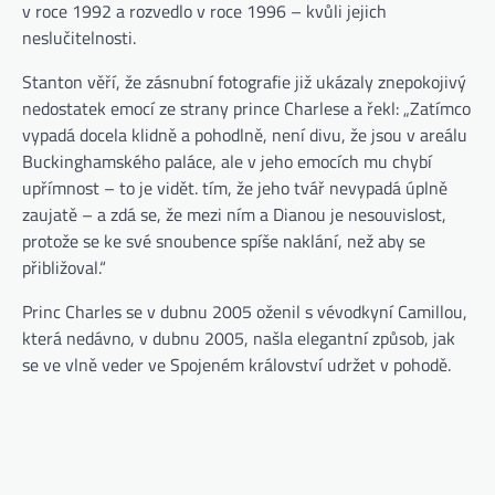
v roce 1992 a rozvedlo v roce 1996 – kvůli jejich
neslučitelnosti.
Stanton věří, že zásnubní fotografie již ukázaly znepokojivý
nedostatek emocí ze strany prince Charlese a řekl: „Zatímco
vypadá docela klidně a pohodlně, není divu, že jsou v areálu
Buckinghamského paláce, ale v jeho emocích mu chybí
upřímnost – to je vidět. tím, že jeho tvář nevypadá úplně
zaujatě – a zdá se, že mezi ním a Dianou je nesouvislost,
protože se ke své snoubence spíše naklání, než aby se
přibližoval.“
Princ Charles se v dubnu 2005 oženil s vévodkyní Camillou,
která nedávno, v dubnu 2005, našla elegantní způsob, jak
se ve vlně veder ve Spojeném království udržet v pohodě.