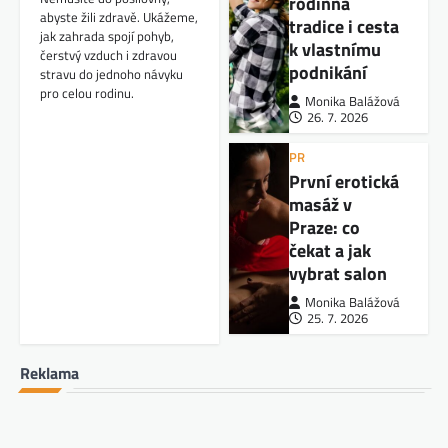
rodinná
abyste žili zdravě. Ukážeme,
tradice i cesta
jak zahrada spojí pohyb,
k vlastnímu
čerstvý vzduch i zdravou
podnikání
stravu do jednoho návyku
pro celou rodinu.
Monika Balážová
26. 7. 2026
PR
První erotická
masáž v
Praze: co
čekat a jak
vybrat salon
Monika Balážová
25. 7. 2026
Reklama