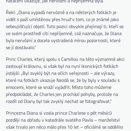
natáčení ukazuje, jak nervózní a nepříjemná byla.
Řekl: „Diana vypadá nervózně a na některých fotkách je
vidět s paží umístěnou přes hruď v tom, co je známé jako
sebeujišťující objetí. Tuto pozici obvykle přejímají ti, kteří se
ve svém prostředí cítí nepříjemně, což naznačuje, že Diana
byla nervózní a docela vystrašená mírou pozornosti, které
se jí dostávalo.“
Princ Charles, který spolu s Camillou na této významné akci
zastoupí královnu, si však byl na nyní ikonických fotkách
jistější: „Byl zvyklý být na očích veřejnosti – ale výrazy,
které na fotkách ukazuje Nezdá se, že by byly v souladu s
emocemi, které se snaží vyjádřit. Místo toho můžeme
předpokládat, že Charles jen prochází pohyby, protože na
rozdíl od Diany byl tak zvyklý nechat se fotografovat.“
Princezna Diana si vzala prince Charlese o pět měsíců
později na obřadu v katedrále svatého Pavla – manželství
však trvalo jen něco málo přes 10 let – oficiálně se oddělilo