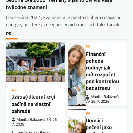
hvězdné znamení
Leo sezóna 2022 je za námi a je nabitá druhem relaxační
energie, po které jsme v posledních měsících tolik toužili.…
PR
PR
Finanční
pohoda
rodiny: jak
mít rozpočet
pod kontrolou
bez stresu
PR
Zdravý životní styl
Monika Balážová
26. 7. 2026
začíná na vlastní
zahradě
PR
Domácí
Monika Balážová
26.
7. 2026
pečení jako
Nemusíte do posilovny,