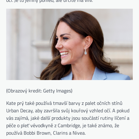
oči. Je to jemný pohled, ale určitě má vliv.“
(Obrazový kredit: Getty Images)
Kate prý také používá tmavší barvy z palet očních stínů
Urban Decay, aby završila svůj kouřový vzhled očí. A pokud
vás zajímá, jaké další produkty jsou součástí rutiny líčení a
péče o pleť vévodkyně z Cambridge, je také známo, že
používá Bobbi Brown, Clarins a Nivea.