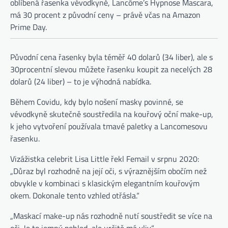
oblíbená řasenka vévodkyně, Lancôme’s Hypnose Mascara,
má 30 procent z původní ceny – právě včas na Amazon
Prime Day.
Původní cena řasenky byla téměř 40 dolarů (34 liber), ale s
30procentní slevou můžete řasenku koupit za necelých 28
dolarů (24 liber) – to je výhodná nabídka.
Během Covidu, kdy bylo nošení masky povinné, se
vévodkyně skutečně soustředila na kouřový oční make-up,
k jeho vytvoření používala tmavé paletky a Lancomesovu
řasenku.
(otevře se na nové kartě)
(otevře se na nové kart
Vizážistka celebrit Lisa Little
řekl Femail
v srpnu 2020:
„Důraz byl rozhodně na její oči, s výraznějším obočím než
obvykle v kombinaci s klasickým elegantním kouřovým
okem. Dokonale tento vzhled otřásla.“
„Maskací make-up nás rozhodně nutí soustředit se více na