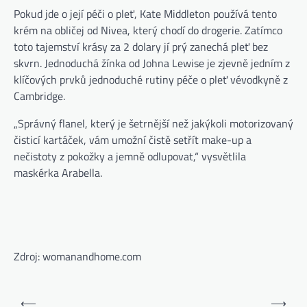
Pokud jde o její péči o pleť, Kate Middleton používá tento
krém na obličej od Nivea, který chodí do drogerie. Zatímco
toto tajemství krásy za 2 dolary jí prý zanechá pleť bez
skvrn. Jednoduchá žínka od Johna Lewise je zjevně jedním z
klíčových prvků jednoduché rutiny péče o pleť vévodkyně z
Cambridge.
„Správný flanel, který je šetrnější než jakýkoli motorizovaný
čisticí kartáček, vám umožní čistě setřít make-up a
nečistoty z pokožky a jemně odlupovat,“ vysvětlila
maskérka Arabella.
Zdroj: womanandhome.com
⟵
⟶