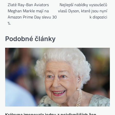
Zlaté Ray-Ban Aviators
Nejlepší nabídky vysoušečů
Meghan Markle mají na
vlasů Dyson, které jsou nyní
Amazon Prime Day slevu 30
k dispozici
%.
Podobné články
Královna jmenovala jednu z nejvlivnějších žen