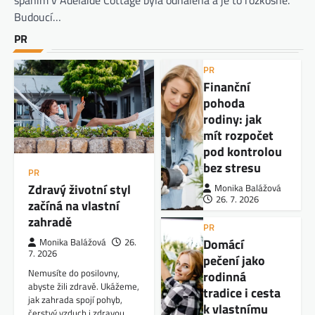
spaním v Adelaide Cottage byla odhalena a je to rozkošné.
Budoucí…
PR
PR
Finanční
pohoda
rodiny: jak
mít rozpočet
pod kontrolou
bez stresu
PR
Zdravý životní styl
Monika Balážová
26. 7. 2026
začíná na vlastní
zahradě
PR
Domácí
Monika Balážová
26.
7. 2026
pečení jako
Nemusíte do posilovny,
rodinná
abyste žili zdravě. Ukážeme,
tradice i cesta
jak zahrada spojí pohyb,
k vlastnímu
čerstvý vzduch i zdravou