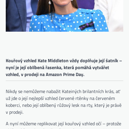
Kouřový vzhled Kate Middleton vždy doplňuje její šatník –
nyní je její oblíbená řasenka, která pomáhá vytvářet
vzhled, v prodeji na Amazon Prime Day.
Nikdy se nemůžeme nabažit Kateiných brilantních krás, ať
už jde o její nejlepší vzhled červené rtěnky na červeném
koberci, nebo její oblíbený růžový lesk na rty, který je právě
v prodeji.
A nyní můžeme replikovat její kouřový vzhled očí – protože