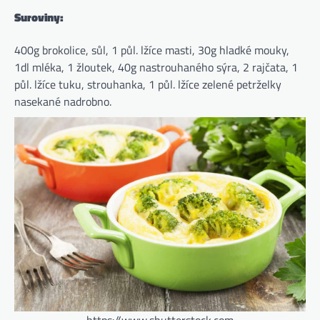
Suroviny:
400g brokolice, sůl, 1 půl. lžíce masti, 30g hladké mouky,
1dl mléka, 1 žloutek, 40g nastrouhaného sýra, 2 rajčata, 1
půl. lžíce tuku, strouhanka, 1 půl. lžíce zelené petrželky
nasekané nadrobno.
https://www.shutterstock.com