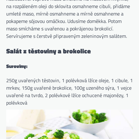
na rozpáleném oleji do sklovita osmahneme cibuli, přidáme
umleté ​​maso, mírně osmahneme a mírně osmahneme a
pokapeme sójovou omáčkou. Udusíme doměkka. Potom
maso smícháme s uvařenou a pokrájenou brokolicí.
Servírujeme s čerstvě připraveným zeleninovým salátem.
Salát z těstoviny a brokolice
Suroviny:
250g uvařených těstovin, 1 polévková lžíce oleje, 1 cibule, 1
mrkev, 150g uvařené brokolice, 100g uzeného sýra, 1 vejce
uvařené na tvrdo, 2 polévkové lžíce ochucené majonézy, 1
polévková