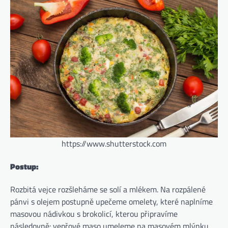
https://www.shutterstock.com
Postup:
Rozbitá vejce rozšleháme se solí a mlékem. Na rozpálené
pánvi s olejem postupně upečeme omelety, které naplníme
masovou nádivkou s brokolicí, kterou připravíme
následovně: vepřové maso umeleme na masovém mlýnku,