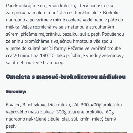
Pórek nakrájíme na jemná kolečka, který podusíme se
žampiony na malém množství rostlinného oleje. Brokolici
nadrobno a povaříme v mírně osolené vodě nebo v páře do
měkka. Vejce rozmícháme se smetanou a strouhaným
sýrem, přidáme majoránku, bazalku, sůl a pepř. Podušenou
zeleninu promícháme s vaječnou hmotou a vše spolu
vlijeme do kulaté pečící formy. Pečeme ve vyhřáté troubě
cca 20 minut na 180 °C. Jako příloha je vhodný zeleninový
salát nebo vařené brambory.
Omeleta s masově-brokolicovou nádivkou
Suroviny:
6 vajec, 3 polévkové lžíce mléka, sůl, 300-400g umletého
vepřového masa z plece, 300g uvařené brokolice, 60g
nadrobno nakrájené cibule, olej, sůl, kmín, mletý černý
pepř, 1