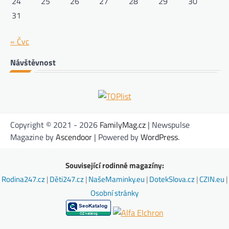
24
25
26
27
28
29
30
31
« Čvc
Návštěvnost
Copyright © 2021 - 2026
FamilyMag.cz
| Newspulse
Magazine by
Ascendoor
| Powered by
WordPress
.
Související rodinné magazíny:
Rodina247.cz
|
Děti247.cz
|
NašeMaminky.eu
|
DotekSlova.cz
|
CZIN.eu
|
Osobní stránky