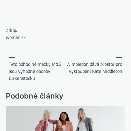
Zdroj:
woman.sk
⟵
⟶
Tyto pohodlné mezky M&S
Wimbledon dává prostor pro
jsou výhodné obdoby
vystoupení Kate Middleton
Birkenstocku
Podobné články