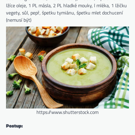
lžíce oleje, 1 PL másla, 2 PL hladké mouky, l mléka, 1 lžičku
vegety, sůl, pepř, špetku tymiánu, špetku mlet dochucení
(nemusí být)
https://www.shutterstock.com
Postup: