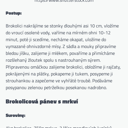
Postup:
Brokolici nakrájíme se stonky dlouhými asi 10 cm, vložíme
do vroucí osolené vody, vaříme na mírném ohni 10-12
minut, poté ji scedíme, necháme okapat, uložíme do
vymazané ohnivzdorné mísy. Z sádla a mouky připravíme
bledou jíšku, zalijeme ji mlékem, povaříme a přimícháme
rozšlehaný žloutek spolu s nastrouhaným sýrem.
Připravenou omáčkou zalijeme brokolici, obložíme ji rajčaty,
pokrájenými na plátky, pokapeme ji tukem, posypeme ji
strouhankou a zapečeme ve vyhřáté troubě. Podáváme
posypanou zelenou petrželkou posekanou nadrobno.
Brokolicová pánev s mrkví
Suroviny: