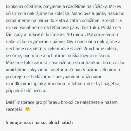
Brokolici očistíme, omyjeme a rozdělíme na růžičky. Mrkev
očistíme a nakrájíme na kolečka. Mandlové lupínky nasucho
osmahneme na pánvi do zlata a zatím odložíme. Brokolici s
mrkví osmahneme na teflonové pánvi bez tuku. Přidáme 5
lžíc vody a přikryté dusíme asi 10 minut. Potom zeleninu
naběračkou vyjmeme z pánve. Nivu nadrobno nakrájíme a
necháme rozpustit v zeleninové šťávě. Vmícháme mléko,
osolíme, opepříme a ochutíme muškátovým oříškem.
Můžeme také zahustit osmaženou strouhankou. Do omáčky
vmícháme zakysanou smetanu. Znovu vložíme zeleninu a
prohřejeme. Podáváme s posypanými praženými
mandlovými lupínky. Vhodnou přílohou může být bagetka,
případně bílé pečivo.
Další inspirace pro přípravu brokolice naleznete v našem
receptáři
Sledujte nás i na sociálních sítích