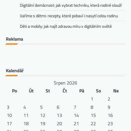
Digitální domácnost: jak vybrat techniku, která rodině slouží
Vaříme s dětmi: recepty, které pobaví i nasytí celou rodinu
Děti a mobily: jak najít zdravou míru v digitálním světě
Reklama
Kalendář
Srpen 2026
Po
Út
St
Čt
Pá
So
Ne
1
2
3
4
5
6
7
8
9
10
11
12
13
14
15
16
17
18
19
20
21
22
23