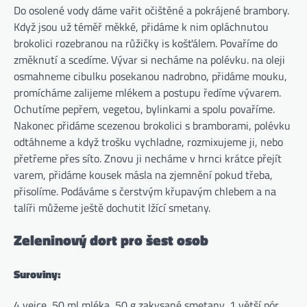
Do osolené vody dáme vařit očištěné a pokrájené brambory.
Když jsou už téměř měkké, přidáme k nim opláchnutou
brokolici rozebranou na růžičky is košťálem. Povaříme do
změknutí a scedíme. Vývar si necháme na polévku. na oleji
osmahneme cibulku posekanou nadrobno, přidáme mouku,
promícháme zalijeme mlékem a postupu ředíme vývarem.
Ochutíme pepřem, vegetou, bylinkami a spolu povaříme.
Nakonec přidáme scezenou brokolici s bramborami, polévku
odtáhneme a když trošku vychladne, rozmixujeme ji, nebo
přetřeme přes síto. Znovu ji necháme v hrnci krátce přejít
varem, přidáme kousek másla na zjemnění pokud třeba,
přisolíme. Podáváme s čerstvým křupavým chlebem a na
talíři můžeme ještě dochutit lžící smetany.
Zeleninový dort pro šest osob
Suroviny:
4 vejce, 50 ml mléka, 50 g zakysané smetany, 1 větší pór,