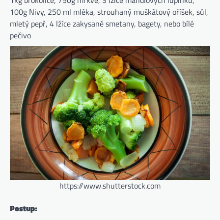
1kg brokolice, 750g mrkve, 3 lžíce mandlových lupínků,
100g Nivy, 250 ml mléka, strouhaný muškátový oříšek, sůl,
mletý pepř, 4 lžíce zakysané smetany, bagety, nebo bílé
pečivo
https://www.shutterstock.com
Postup: