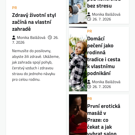
bez stresu
PR
Zdravý životní styl
Monika Balážová
26. 7. 2026
začíná na vlastní
zahradě
PR
Domácí
Monika Balážová
26.
7. 2026
pečení jako
Nemusíte do posilovny,
rodinná
abyste žili zdravě. Ukážeme,
tradice i cesta
jak zahrada spojí pohyb,
k vlastnímu
čerstvý vzduch i zdravou
podnikání
stravu do jednoho návyku
pro celou rodinu.
Monika Balážová
26. 7. 2026
PR
První erotická
masáž v
Praze: co
čekat a jak
vybrat salon