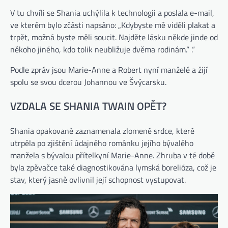
V tu chvíli se Shania uchýlila k technologii a poslala e-mail,
ve kterém bylo zčásti napsáno: „Kdybyste mě viděli plakat a
trpět, možná byste měli soucit. Najděte lásku někde jinde od
někoho jiného, ​​kdo tolik neubližuje dvěma rodinám.“ .“
Podle zpráv jsou Marie-Anne a Robert nyní manželé a žijí
spolu se svou dcerou Johannou ve Švýcarsku.
VZDALA SE SHANIA TWAIN OPĚT?
Shania opakovaně zaznamenala zlomené srdce, které
utrpěla po zjištění údajného románku jejího bývalého
manžela s bývalou přítelkyní Marie-Anne. Zhruba v té době
byla zpěvačce také diagnostikována lymská borelióza, což je
stav, který jasně ovlivnil její schopnost vystupovat.