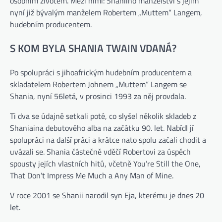
osobním životem. Mezi nimi: Shaniino manželství s jejím
nyní již bývalým manželem Robertem „Muttem“ Langem,
hudebním producentem.
S KOM BYLA SHANIA TWAIN VDANÁ?
Po spolupráci s jihoafrickým hudebním producentem a
skladatelem Robertem Johnem „Muttem“ Langem se
Shania, nyní 56letá, v prosinci 1993 za něj provdala.
Ti dva se údajně setkali poté, co slyšel několik skladeb z
Shaniaina debutového alba na začátku 90. let. Nabídl jí
spolupráci na další práci a krátce nato spolu začali chodit a
uvázali se. Shania částečně vděčí Robertovi za úspěch
spousty jejích vlastních hitů, včetně You’re Still the One,
That Don’t Impress Me Much a Any Man of Mine.
V roce 2001 se Shanii narodil syn Eja, kterému je dnes 20
let.