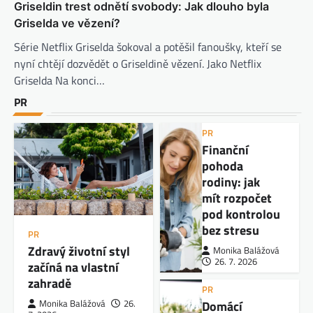
Griseldin trest odnětí svobody: Jak dlouho byla
Griselda ve vězení?
Série Netflix Griselda šokoval a potěšil fanoušky, kteří se
nyní chtějí dozvědět o Griseldině vězení. Jako Netflix
Griselda Na konci…
PR
PR
Finanční
pohoda
rodiny: jak
mít rozpočet
pod kontrolou
bez stresu
PR
Zdravý životní styl
Monika Balážová
26. 7. 2026
začíná na vlastní
zahradě
PR
Domácí
Monika Balážová
26.