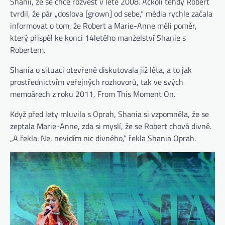
Shanii, že se chce rozvést v létě 2008. Ačkoli tehdy Robert
tvrdil, že pár „doslova [grown] od sebe,“ média rychle začala
informovat o tom, že Robert a Marie-Anne měli poměr,
který přispěl ke konci 14letého manželství Shanie s
Robertem.
Shania o situaci otevřeně diskutovala již léta, a to jak
prostřednictvím veřejných rozhovorů, tak ve svých
memoárech z roku 2011, From This Moment On.
Když před lety mluvila s Oprah, Shania si vzpomněla, že se
zeptala Marie-Anne, zda si myslí, že se Robert chová divně.
„A řekla: Ne, nevidím nic divného,“ řekla Shania Oprah.