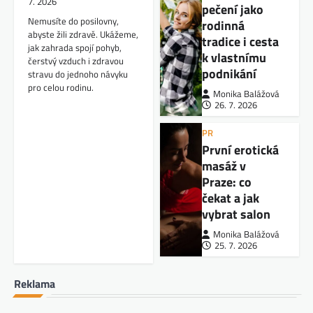
7. 2026
pečení jako
Nemusíte do posilovny,
rodinná
abyste žili zdravě. Ukážeme,
tradice i cesta
jak zahrada spojí pohyb,
k vlastnímu
čerstvý vzduch i zdravou
podnikání
stravu do jednoho návyku
pro celou rodinu.
Monika Balážová
26. 7. 2026
PR
První erotická
masáž v
Praze: co
čekat a jak
vybrat salon
Monika Balážová
25. 7. 2026
Reklama