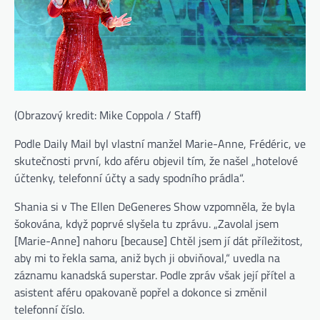
(Obrazový kredit: Mike Coppola / Staff)
Podle Daily Mail byl vlastní manžel Marie-Anne, Frédéric, ve
skutečnosti první, kdo aféru objevil tím, že našel „hotelové
účtenky, telefonní účty a sady spodního prádla“.
Shania si v The Ellen DeGeneres Show vzpomněla, že byla
šokována, když poprvé slyšela tu zprávu. „Zavolal jsem
[Marie-Anne] nahoru [because] Chtěl jsem jí dát příležitost,
aby mi to řekla sama, aniž bych ji obviňoval,“ uvedla na
záznamu kanadská superstar. Podle zpráv však její přítel a
asistent aféru opakovaně popřel a dokonce si změnil
telefonní číslo.