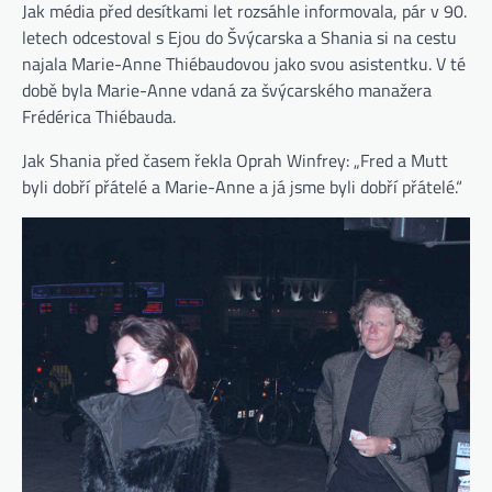
Jak média před desítkami let rozsáhle informovala, pár v 90.
letech odcestoval s Ejou do Švýcarska a Shania si na cestu
najala Marie-Anne Thiébaudovou jako svou asistentku. V té
době byla Marie-Anne vdaná za švýcarského manažera
Frédérica Thiébauda.
Jak Shania před časem řekla Oprah Winfrey: „Fred a Mutt
byli dobří přátelé a Marie-Anne a já jsme byli dobří přátelé.“