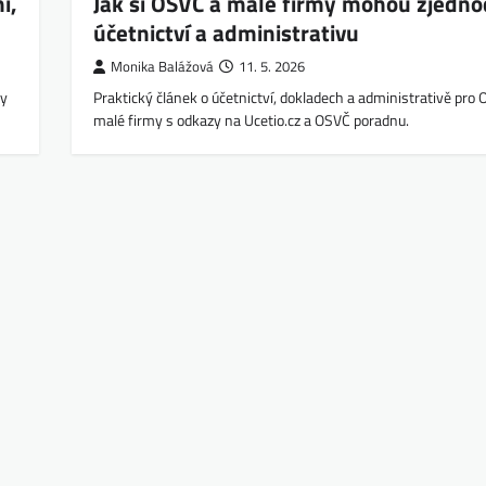
í,
Jak si OSVČ a malé firmy mohou zjedno
účetnictví a administrativu
Monika Balážová
11. 5. 2026
zy
Praktický článek o účetnictví, dokladech a administrativě pro
malé firmy s odkazy na Ucetio.cz a OSVČ poradnu.