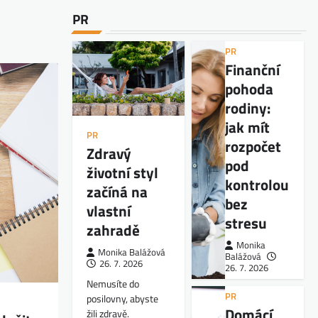
PR
PR
Finanční
pohoda
rodiny:
jak mít
PR
rozpočet
Zdravý
pod
životní styl
kontrolou
začíná na
bez
vlastní
stresu
zahradě
Monika
Monika Balážová
Balážová
26. 7. 2026
26. 7. 2026
Nemusíte do
PR
posilovny, abyste
Domácí
žili zdravě.