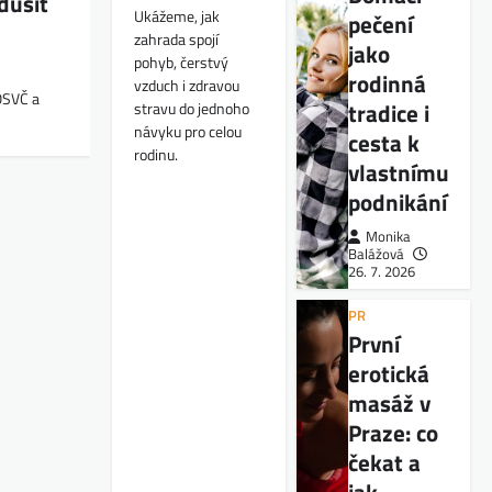
dušit
Ukážeme, jak
pečení
zahrada spojí
jako
pohyb, čerstvý
rodinná
vzduch i zdravou
 OSVČ a
tradice i
stravu do jednoho
návyku pro celou
cesta k
rodinu.
vlastnímu
podnikání
Monika
Balážová
26. 7. 2026
PR
První
erotická
masáž v
Praze: co
čekat a