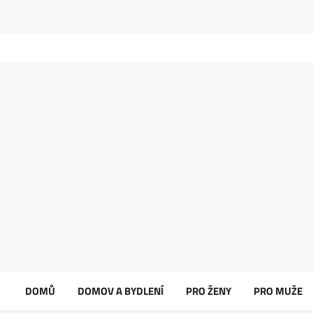
DOMŮ
DOMOV A BYDLENÍ
PRO ŽENY
PRO MUŽE