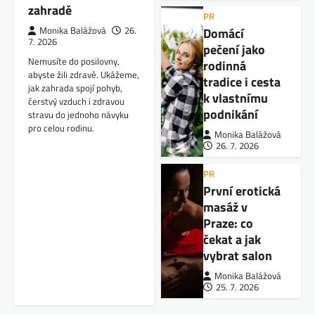
zahradě
PR
Domácí
Monika Balážová
26.
7. 2026
pečení jako
Nemusíte do posilovny,
rodinná
abyste žili zdravě. Ukážeme,
tradice i cesta
jak zahrada spojí pohyb,
k vlastnímu
čerstvý vzduch i zdravou
podnikání
stravu do jednoho návyku
pro celou rodinu.
Monika Balážová
26. 7. 2026
PR
První erotická
masáž v
Praze: co
čekat a jak
vybrat salon
Monika Balážová
25. 7. 2026