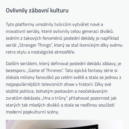
Ovlivnily zábavní kulturu
Tyto platformy umožnily tvůrcům vytvářet nové a
inovativní seriály, které ovlivnily celou generaci diváků.
Jedním z takových fenoménů poslední dekády je například
seriál „Stranger Things“, který se stal ikonickým díky svému
retro stylu a nostalgické atmosféře.
Dalším seriálem, který definoval poslední dekádu zábavy, je
bezesporu „Game of Thrones“. Tato epická fantasy série si
získala miliony fanoušků po celém světě a stala se jednou z
nejpopulárnějších televizních show v historii. Díky své
složité politice, bohatým postavám a neočekávaným
zvratům dokázala „Hra o trůny“ přitahovat pozornost jak
starých tak mladých diváků a stala se nedílnou součástí
moderní popkulturní scény.