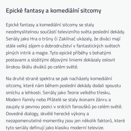
Epické fantasy a komediální sitcomy
Epické fantasy a komediální sitcomy se staly
neodmyslitelnou součástí televizního světa poslední dekády.
Seriály jako Hra o trůny či Zaklínač ukázaly, že diváci mají
stále velký zájem o dobrodružství v fantastických světech
plných intrik a magie. Tyto epické příběhy s bohatými
postavami a složitými dějovými liniemi dokázaly oslovit
širokou škálu diváků po celém světě.
Na druhé straně spektra se pak nacházely komediální
sitcomy, které nám během poslední dekády dodali spoustu
smíchu a lehkosti. Seriály jako Teorie velkého třesku,
Modern Family nebo Přátelé se staly ikonami žánru a
zaujaly si pevnou pozici v srdcích fanoušků po celém světě.
Dovedné dialogy, skvělé herecké výkony a
nezapomenutelné momentky jsou jen několik faktorů, které
tyto seriály definují jako klasiku moderní televize.