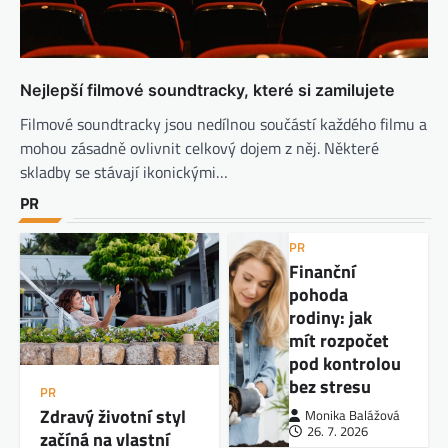
Nejlepší filmové soundtracky, které si zamilujete
Filmové soundtracky jsou nedílnou součástí každého filmu a
mohou zásadně ovlivnit celkový dojem z něj. Některé
skladby se stávají ikonickými…
PR
PR
Finanční
pohoda
rodiny: jak
mít rozpočet
pod kontrolou
bez stresu
PR
Zdravý životní styl
Monika Balážová
26. 7. 2026
začíná na vlastní