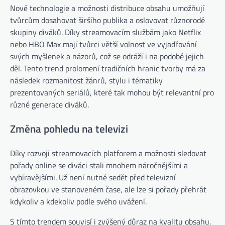
Nové technologie a možnosti distribuce obsahu umožňují
tvůrcům dosahovat širšího publika a oslovovat různorodé
skupiny diváků. Díky streamovacím službám jako Netflix
nebo HBO Max mají tvůrci větší volnost ve vyjadřování
svých myšlenek a názorů, což se odráží i na podobě jejich
děl. Tento trend prolomení tradičních hranic tvorby má za
následek rozmanitost žánrů, stylu i tématiky
prezentovaných seriálů, které tak mohou být relevantní pro
různé generace diváků.
Změna pohledu na televizi
Díky rozvoji streamovacích platforem a možnosti sledovat
pořady online se diváci stali mnohem náročnějšími a
vybíravějšími. Už není nutné sedět před televizní
obrazovkou ve stanoveném čase, ale lze si pořady přehrát
kdykoliv a kdekoliv podle svého uvážení.
S tímto trendem souvisí i zvýšený důraz na kvalitu obsahu.