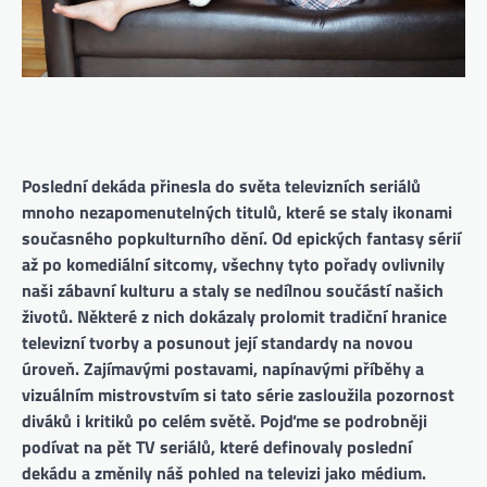
Poslední dekáda přinesla do světa televizních seriálů
mnoho nezapomenutelných titulů, které se staly ikonami
současného popkulturního dění. Od epických fantasy sérií
až po komediální sitcomy, všechny tyto pořady ovlivnily
naši zábavní kulturu a staly se nedílnou součástí našich
životů. Některé z nich dokázaly prolomit tradiční hranice
televizní tvorby a posunout její standardy na novou
úroveň. Zajímavými postavami, napínavými příběhy a
vizuálním mistrovstvím si tato série zasloužila pozornost
diváků i kritiků po celém světě. Pojďme se podrobněji
podívat na pět TV seriálů, které definovaly poslední
dekádu a změnily náš pohled na televizi jako médium.